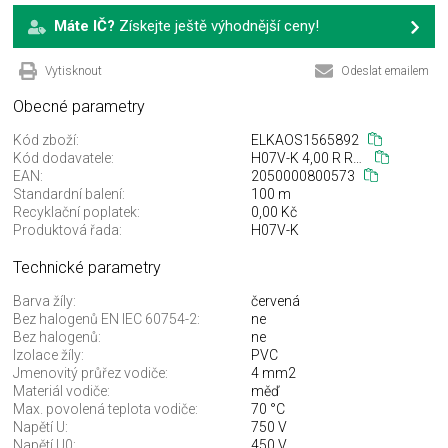
Máte IČ?
Získejte ještě výhodnější ceny!
Vytisknout
Odeslat emailem
Obecné parametry
Kód zboží:
ELKAOS1565892
Kód dodavatele:
H07V-K 4,00 R RAL3000
EAN:
2050000800573
Standardní balení:
100 m
Recyklační poplatek:
0,00 Kč
Produktová řada:
H07V-K
Technické parametry
Barva žíly:
červená
Bez halogenů EN IEC 60754-2:
ne
Bez halogenů:
ne
Izolace žíly:
PVC
Jmenovitý průřez vodiče:
4 mm2
Materiál vodiče:
měď
Max. povolená teplota vodiče:
70 °C
Napětí U:
750 V
Napětí U0:
450 V