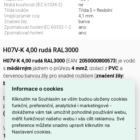
Nízká kouřivost (IEC 61034-2):
ne
Třída vodiče:
Třída 5 = flexibilní
Vnější průměr cca:
4,1 mm
Značení žily:
barva
Zpomalovač hoření IEC 60332-1-2:
ano
Zpomalovač hoření:
ano
H07V-K 4,00 rudá RAL3000
H07V-K 4,00 rudá RAL3000
(EAN:
2050000800573
) je vodič
s
měděrným
jádrem o průřezu
4 mm2
, izolací z
PVC
a
červenou barvou žíly pro snadné rozlišení (
značení žily:
barva
), součást produktové řady
H07V-K
.
Informace o cookies
Elektrické parametry zahrnují
U 750 V
a
U0 450 V
, maximální
Kliknutím na Souhlasím se vším budou uloženy cookies
funkční, preferenční, analytické i marketingové -
povolenou teplotu vodiče
70 °C
, třídu vodiče
Třída 5
dokážeme vám tak umožnit pohodlné používání webu,
(flexibilní)
a vnější průměr cca
4,1 mm
.
měřit funkčnost našeho webu i vás cílit reklamou. Své
preference můžete snadno upravit kliknutím na
Vodič má
zpomalovač hoření
a splňuje zkoušku
IEC 60332-
Nastavení cookies.
1-2
, avšak
není bez halogenů
a
nemá nízkou kouřivost