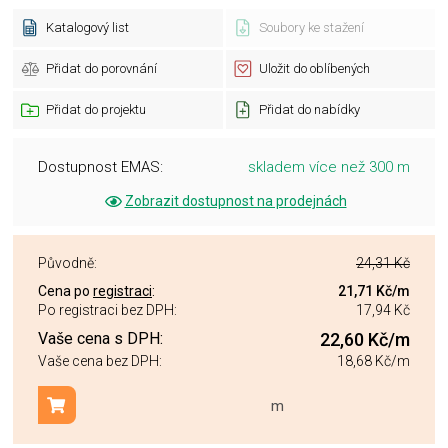
Katalogový list
Soubory ke stažení
Přidat do porovnání
Uložit do oblíbených
Přidat do projektu
Přidat do nabídky
Dostupnost EMAS:
skladem více než 300 m
Zobrazit dostupnost na prodejnách
Původně:
24,31 Kč
Cena po
registraci
:
21,71 Kč
/m
Po registraci bez DPH:
17,94 Kč
Vaše cena s DPH:
22,60 Kč
/m
Vaše cena bez DPH:
18,68 Kč
/m
m
Přidat do košíku