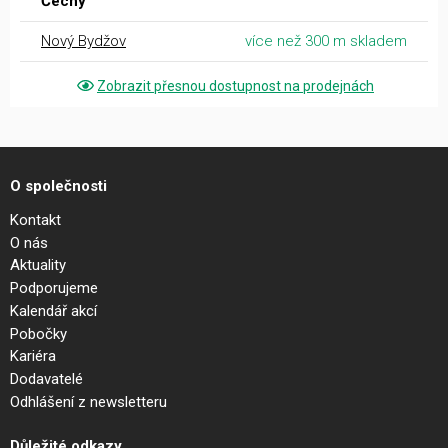
Čechy
Nový Bydžov
více než 300 m skladem
Zobrazit přesnou dostupnost na prodejnách
O společnosti
Kontakt
O nás
Aktuality
Podporujeme
Kalendář akcí
Pobočky
Kariéra
Dodavatelé
Odhlášení z newsletteru
Důležité odkazy