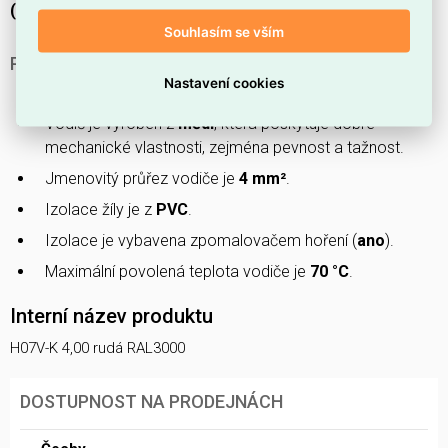
(IEC 61034-2)
.
Souhlasím se vším
PROČ ZVOLIT PRÁVĚ TENTO KABEL?
Nastavení cookies
Produkt patří do řady
H07V-K
.
Vodič je vyroben z
mědi
, která poskytuje dobré
mechanické vlastnosti, zejména pevnost a tažnost.
Jmenovitý průřez vodiče je
4 mm²
.
Izolace žíly je z
PVC
.
Izolace je vybavena zpomalovačem hoření (
ano
).
Maximální povolená teplota vodiče je
70 °C
.
Interní název produktu
H07V-K 4,00 rudá RAL3000
DOSTUPNOST NA PRODEJNÁCH