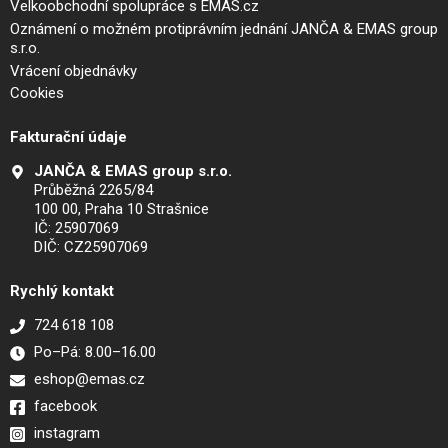
Velkoobchodní spolupráce s EMAS.cz
Oznámení o možném protiprávním jednání JANČA & EMAS group
s.r.o.
Vrácení objednávky
Cookies
Fakturační údaje
JANČA & EMAS group s.r.o.
Průběžná 2265/84
100 00, Praha 10 Strašnice
IČ: 25907069
DIČ: CZ25907069
Rychlý kontakt
724 618 108
Po–Pá: 8.00–16.00
eshop@emas.cz
facebook
instagram