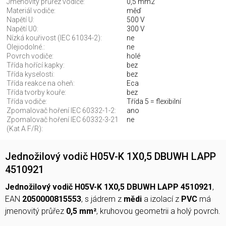
Jmenovitý průřez vodiče:
0,5 mm2
Materiál vodiče:
měď
Napětí U:
500 V
Napětí U0:
300 V
Nízká kouřivost (IEC 61034-2):
ne
Olejiodolné.:
ne
Povrch vodiče:
holé
Třída hořící kapky:
bez
Třída kyselosti:
bez
Třída reakce na oheň:
Eca
Třída tvorby kouře:
bez
Třída vodiče:
Třída 5 = flexibilní
Zpomalovač hoření IEC 60332-1-2:
ano
Zpomalovač hoření IEC 60332-3-21
ne
(Kat A F/R):
Jednožilový vodič H05V-K 1X0,5 DBUWH LAPP
4510921
Jednožilový vodič H05V-K 1X0,5 DBUWH LAPP 4510921
,
EAN
2050000815553
, s jádrem z
mědi
a izolací z
PVC
má
jmenovitý průřez
0,5 mm²
, kruhovou geometrii a holý povrch.