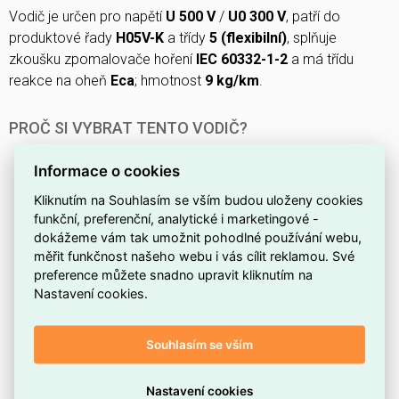
Vodič je určen pro napětí
U 500 V
/
U0 300 V
, patří do
produktové řady
H05V-K
a třídy
5 (flexibilní)
, splňuje
zkoušku zpomalovače hoření
IEC 60332-1-2
a má třídu
reakce na oheň
Eca
; hmotnost
9 kg/km
.
PROČ SI VYBRAT TENTO VODIČ?
Jde o
jednožilový
vodič označený jako 1×0,5, vhodný
Informace o cookies
pro jednoduchá vnitřní propojení.
Kliknutím na Souhlasím se vším budou uloženy cookies
Má jmenovitý průřez
0,5 mm²
, který odpovídá běžným
funkční, preferenční, analytické i marketingové -
požadavkům na malé proudy a signální propojení.
dokážeme vám tak umožnit pohodlné používání webu,
Jádro je z
mědi
, která poskytuje dobré mechanické
měřit funkčnost našeho webu i vás cílit reklamou. Své
vlastnosti, zejména tažnost a pevnost při ohybu.
preference můžete snadno upravit kliknutím na
Nastavení cookies.
Izolace jednotlivé žíly je z
PVC
, materiálu běžně
používaného pro ochranu vodičů.
Souhlasím se vším
Patří do produktové řady
H05V-K
, což určuje jeho
konstrukční charakteristiky.
Nastavení cookies
Katalogové označení:
4510921
od výrobce
LAPP
.