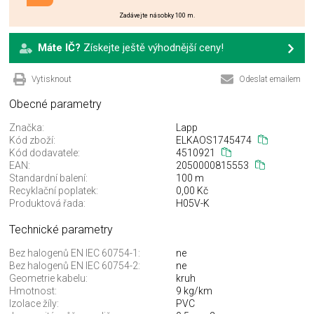
Zadávejte násobky 100 m.
Máte IČ?
Získejte ještě výhodnější ceny!
Vytisknout
Odeslat emailem
Obecné parametry
Značka:
Lapp
Kód zboží:
ELKAOS1745474
Kód dodavatele:
4510921
EAN:
2050000815553
Standardní balení:
100 m
Recyklační poplatek:
0,00 Kč
Produktová řada:
H05V-K
Technické parametry
Bez halogenů EN IEC 60754-1:
ne
Bez halogenů EN IEC 60754-2:
ne
Geometrie kabelu:
kruh
Hmotnost:
9 kg/km
Izolace žíly:
PVC