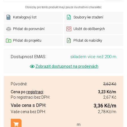
Obrázky pro tento produkt mají pouze ilustrativní charakter.
Katalogový list
Soubory ke stažení
Přidat do porovnání
Uložit do oblíbených
Přidat do projektu
Přidat do nabídky
Dostupnost EMAS:
skladem více než 200 m
Zobrazit dostupnost na prodejnách
Původně:
3,62 Kč
Cena po
registraci
:
3,23 Kč
/m
Po registraci bez DPH:
2,67 Kč
Vaše cena s DPH:
3,36 Kč
/m
Vaše cena bez DPH:
2,78 Kč
/m
m
Přidat do košíku