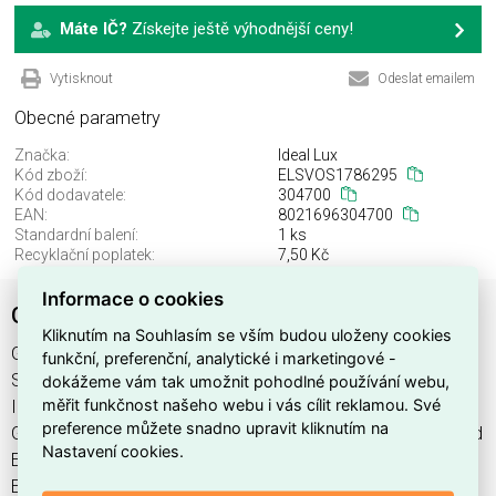
Máte IČ?
Získejte ještě výhodnější ceny!
Vytisknout
Odeslat emailem
Obecné parametry
Značka:
Ideal Lux
Kód zboží:
ELSVOS1786295
Kód dodavatele:
304700
EAN:
8021696304700
Standardní balení:
1 ks
Recyklační poplatek:
7,50 Kč
Informace o cookies
GEMINI SP D061 DALI/PUSH OTTONE
Kliknutím na Souhlasím se vším budou uloženy cookies
GEMINI SP D061 DALI/PUSH OTTONE najdete v kategoriích
funkční, preferenční, analytické i marketingové -
Svítidla, Svítidla, světelné zdroje a LED osvětlení, výrobce
dokážeme vám tak umožnit pohodlné používání webu,
měřit funkčnost našeho webu i vás cílit reklamou. Své
Ideal Lux, EAN 8021696304700, kód dodavatele 304700.
preference můžete snadno upravit kliknutím na
GEMINI SP D061 DALI/PUSH OTTONE nabízíme od 1 ks. Kód
Nastavení cookies.
EMAS GEMINI SP D061 DALI/PUSH OTTONE je
ELSVOS1786295.