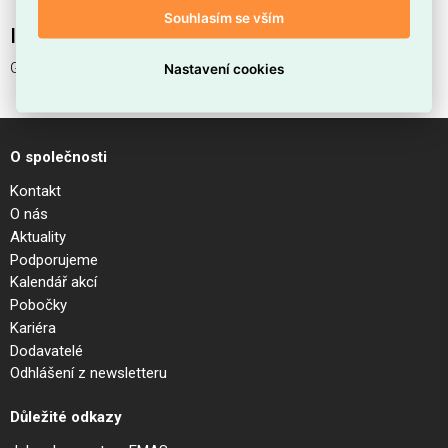
Souhlasím se vším
Interní název produktu
GEMINI SP D061 DALI/PUSH OTTONE
Nastavení cookies
O společnosti
Kontakt
O nás
Aktuality
Podporujeme
Kalendář akcí
Pobočky
Kariéra
Dodavatelé
Odhlášení z newsletteru
Důležité odkazy