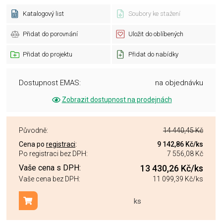
Katalogový list
Soubory ke stažení
Přidat do porovnání
Uložit do oblíbených
Přidat do projektu
Přidat do nabídky
Dostupnost EMAS:
na objednávku
Zobrazit dostupnost na prodejnách
Původně:
14 440,45 Kč
Cena po
registraci
:
9 142,86 Kč
/ks
Po registraci bez DPH:
7 556,08 Kč
Vaše cena s DPH:
13 430,26 Kč
/ks
Vaše cena bez DPH:
11 099,39 Kč
/ks
ks
Přidat do košíku