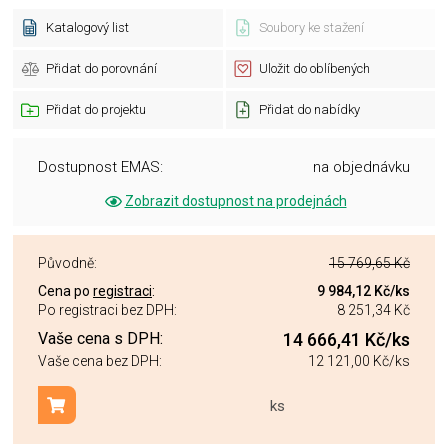
Katalogový list
Soubory ke stažení
Přidat do porovnání
Uložit do oblíbených
Přidat do projektu
Přidat do nabídky
Dostupnost EMAS:
na objednávku
Zobrazit dostupnost na prodejnách
Původně:
15 769,65 Kč
Cena po
registraci
:
9 984,12 Kč
/ks
Po registraci bez DPH:
8 251,34 Kč
Vaše cena s DPH:
14 666,41 Kč
/ks
Vaše cena bez DPH:
12 121,00 Kč
/ks
ks
Přidat do košíku