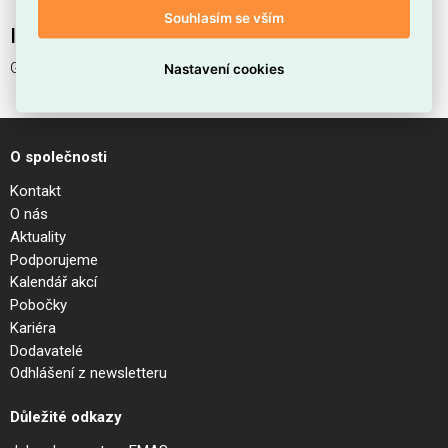
Souhlasím se vším
Interní název produktu
GEMINI PL D081 ON-OFF OTTONE
Nastavení cookies
O společnosti
Kontakt
O nás
Aktuality
Podporujeme
Kalendář akcí
Pobočky
Kariéra
Dodavatelé
Odhlášení z newsletteru
Důležité odkazy