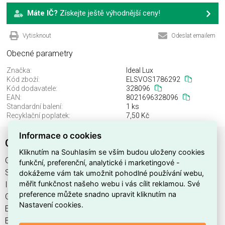
Máte IČ?
Získejte ještě výhodnější ceny!
Vytisknout
Odeslat emailem
Obecné parametry
Značka:
Ideal Lux
Kód zboží:
ELSVOS1786292
Kód dodavatele:
328096
EAN:
8021696328096
Standardní balení:
1 ks
Recyklační poplatek:
7,50 Kč
Informace o cookies
GEMINI PL D081 ON-OFF OTTONE
Kliknutím na Souhlasím se vším budou uloženy cookies
GEMINI PL D081 ON-OFF OTTONE najdete v kategoriích
funkční, preferenční, analytické i marketingové -
Svítidla, Svítidla, světelné zdroje a LED osvětlení, výrobce
dokážeme vám tak umožnit pohodlné používání webu,
měřit funkčnost našeho webu i vás cílit reklamou. Své
Ideal Lux, EAN 8021696328096, kód dodavatele 328096.
preference můžete snadno upravit kliknutím na
GEMINI PL D081 ON-OFF OTTONE nabízíme od 1 ks. Kód
Nastavení cookies.
EMAS GEMINI PL D081 ON-OFF OTTONE je
ELSVOS1786292.