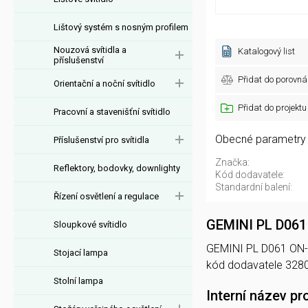
Lištový systém s nosným profilem
Nouzová svítidla a
Katalogový list
příslušenství
Přidat do porovná
Orientační a noční svítidlo
Přidat do projektu
Pracovní a stavenišťní svítidlo
Obecné parametry
Příslušenství pro svítidla
Značka:
Reflektory, bodovky, downlighty
Kód dodavatele:
Standardní balení:
Řízení osvětlení a regulace
GEMINI PL D06
Sloupkové svítidlo
GEMINI PL D061 ON-OF
Stojací lampa
kód dodavatele 328
Stolní lampa
Interní název pr