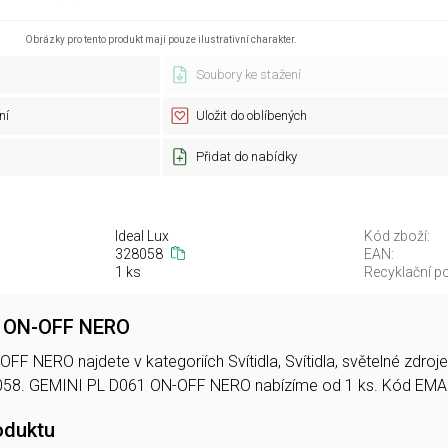
Obrázky pro tento produkt mají pouze ilustrativní charakter.
Soubory ke stažení
ní
Uložit do oblíbených
Přidat do nabídky
Ideal Lux
Kód zboží:
328058
EAN:
1 ks
Recyklační po
1 ON-OFF NERO
F NERO najdete v kategoriích Svítidla, Svítidla, světelné zdro
058. GEMINI PL D061 ON-OFF NERO nabízíme od 1 ks. Kód E
oduktu