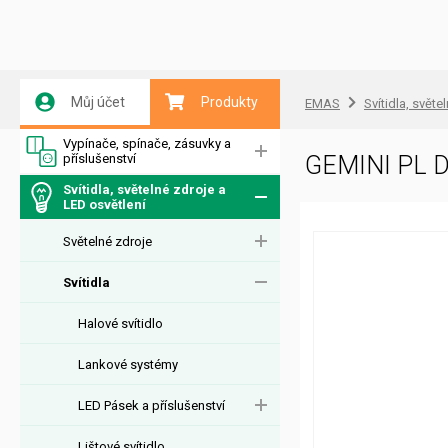
Můj účet
Produkty
EMAS
Svítidla, světe
Vypínače, spínače, zásuvky a
příslušenství
GEMINI PL 
Svítidla, světelné zdroje a
LED osvětlení
Světelné zdroje
Svítidla
Halové svítidlo
Lankové systémy
LED Pásek a příslušenství
Lištové svítidlo