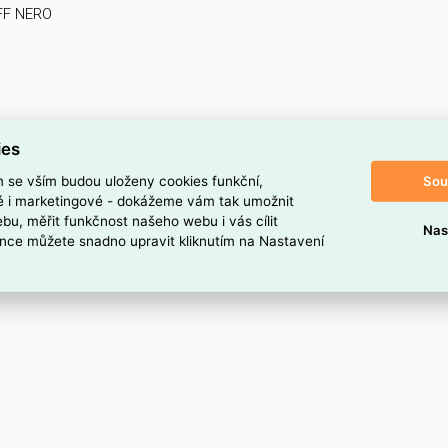
FF NERO
ies
Sou
m se vším budou uloženy cookies funkční,
ké i marketingové - dokážeme vám tak umožnit
bu, měřit funkčnost našeho webu i vás cílit
Nas
nce můžete snadno upravit kliknutím na Nastavení