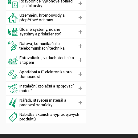
Rozvodnice, výkonové spínací
a jistící prvky
Uzemnění, hromosvody a
přepěťové ochrany
Úložné systémy, nosné
systémy a příslušenství
Datová, komunikační a
telekomunikační technika
Fotovoltaika, vzduchotechnika
a topení
Spotřební a IT elektronika pro
domácnost
Instalační, izolační a spojovací
materiál
Nářadí, stavební materiál a
pracovní pomůcky
Nabídka akčních a výprodejových
produktů