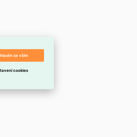
hlasím se vším
tavení cookies