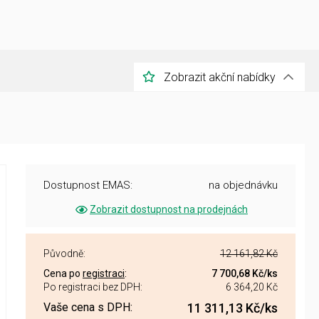
Zobrazit akční nabídky
Dostupnost EMAS:
na objednávku
Zobrazit dostupnost na prodejnách
Původně:
12 161,82 Kč
Cena po
registraci
:
7 700,68 Kč
/ks
Po registraci bez DPH:
6 364,20 Kč
Vaše cena s DPH:
11 311,13 Kč
/ks