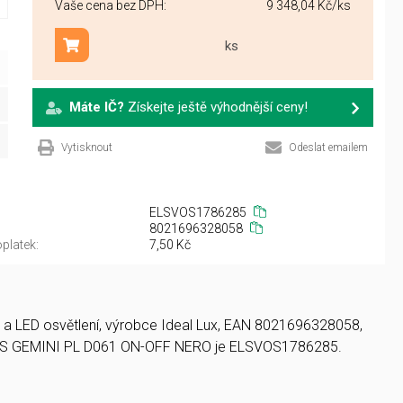
Vaše cena bez DPH:
9 348,04 Kč
/ks
ks
Přidat do košíku
Máte IČ?
Získejte ještě výhodnější ceny!
Vytisknout
Odeslat emailem
ELSVOS1786285
8021696328058
platek:
7,50 Kč
je a LED osvětlení, výrobce Ideal Lux, EAN 8021696328058,
MAS GEMINI PL D061 ON-OFF NERO je ELSVOS1786285.