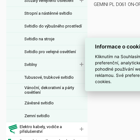
Stožáry veřejného osvětlení
GEMINI PL D061 ON-O
Stropní a nástěnné svítidlo
Svítidlo do výbušného prostředí
Svítidlo na stroje
Informace o cook
Svítidlo pro veřejné osvětlení
Kliknutím na Souhlasí
preferenční, analytic
Svítilny
pohodlné používání we
reklamou. Své prefere
Tubusové, trubkové svítidlo
cookies.
Vánoční, dekorativní a párty
osvětlení
Závěsné svítidlo
Zemní svítidlo
Elektro kabely, vodiče a
příslušenství