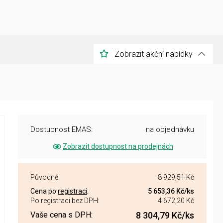
Zobrazit akční nabídky
Dostupnost EMAS:
na objednávku
Zobrazit dostupnost na prodejnách
Původně:
8 929,51 Kč
Cena po
registraci
:
5 653,36 Kč
/ks
Po registraci bez DPH:
4 672,20 Kč
Vaše cena s DPH:
8 304,79 Kč
/ks