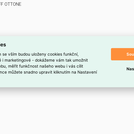
OFF OTTONE
ies
Sou
m se vším budou uloženy cookies funkční,
ké i marketingové - dokážeme vám tak umožnit
bu, měřit funkčnost našeho webu i vás cílit
Nas
nce můžete snadno upravit kliknutím na Nastavení