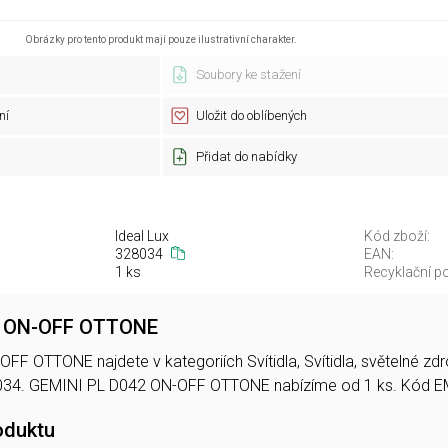
Obrázky pro tento produkt mají pouze ilustrativní charakter.
Soubory ke stažení
ní
Uložit do oblíbených
Přidat do nabídky
Ideal Lux
Kód zboží:
328034
EAN:
1 ks
Recyklační po
2 ON-OFF OTTONE
F OTTONE najdete v kategoriích Svítidla, Svítidla, světelné zd
034. GEMINI PL D042 ON-OFF OTTONE nabízíme od 1 ks. Kód
oduktu