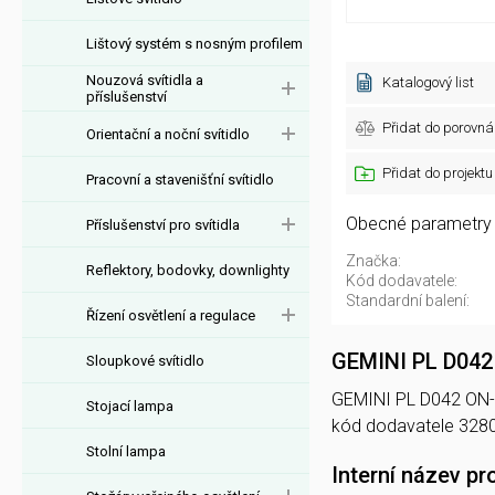
Lištový systém s nosným profilem
Nouzová svítidla a
Katalogový list
příslušenství
Přidat do porovná
Orientační a noční svítidlo
Přidat do projektu
Pracovní a stavenišťní svítidlo
Obecné parametry
Příslušenství pro svítidla
Značka:
Reflektory, bodovky, downlighty
Kód dodavatele:
Standardní balení:
Řízení osvětlení a regulace
GEMINI PL D04
Sloupkové svítidlo
GEMINI PL D042 ON-OF
Stojací lampa
kód dodavatele 328
Stolní lampa
Interní název pr