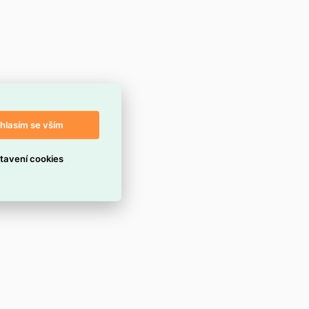
hlasím se vším
tavení cookies