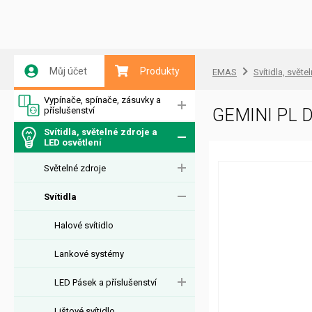
Můj účet
Produkty
EMAS
Svítidla, světe
Vypínače, spínače, zásuvky a
příslušenství
GEMINI PL 
Svítidla, světelné zdroje a
LED osvětlení
Světelné zdroje
Svítidla
Halové svítidlo
Lankové systémy
LED Pásek a příslušenství
Lištové svítidlo