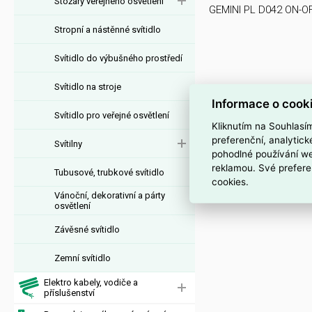
Stožáry veřejného osvětlení
GEMINI PL D042 ON-
Stropní a nástěnné svítidlo
Svítidlo do výbušného prostředí
Svítidlo na stroje
Informace o cook
Svítidlo pro veřejné osvětlení
Kliknutím na Souhlasí
preferenční, analytic
Svítilny
pohodlné používání we
reklamou. Své prefere
Tubusové, trubkové svítidlo
cookies.
Vánoční, dekorativní a párty
osvětlení
Závěsné svítidlo
Zemní svítidlo
Elektro kabely, vodiče a
příslušenství