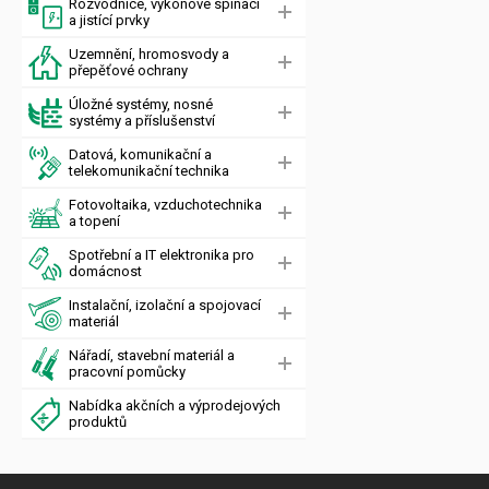
Rozvodnice, výkonové spínací
a jistící prvky
Uzemnění, hromosvody a
přepěťové ochrany
Úložné systémy, nosné
systémy a příslušenství
Datová, komunikační a
telekomunikační technika
Fotovoltaika, vzduchotechnika
a topení
Spotřební a IT elektronika pro
domácnost
Instalační, izolační a spojovací
materiál
Nářadí, stavební materiál a
pracovní pomůcky
Nabídka akčních a výprodejových
produktů