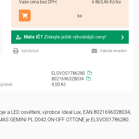
Vaše cena bez DPH:
6 863,46 Kč
/ks
ks
Přidat do košíku
Máte IČ?
Získejte ještě výhodnější ceny!
Vytisknout
Odeslat emailem
ELSVOS1786280
8021696328034
platek:
4,00 Kč
roje a LED osvětlení, výrobce Ideal Lux, EAN 8021696328034,
 EMAS GEMINI PL D042 ON-OFF OTTONE je ELSVOS1786280.