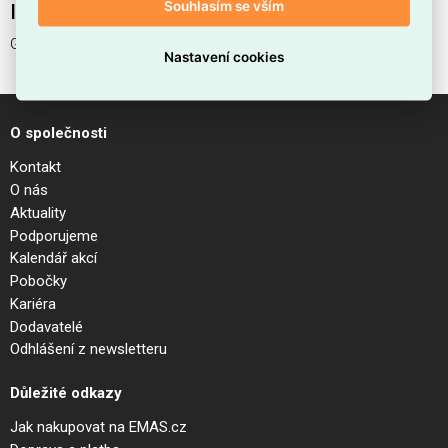
Souhlasím se vším
Interní název produktu
GEMINI PL D042 ON-OFF NERO
Nastavení cookies
O společnosti
Kontakt
O nás
Aktuality
Podporujeme
Kalendář akcí
Pobočky
Kariéra
Dodavatelé
Odhlášení z newsletteru
Důležité odkazy
Jak nakupovat na EMAS.cz