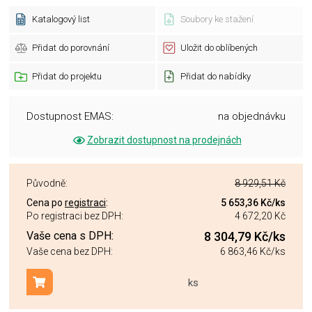
Katalogový list
Soubory ke stažení
Přidat do porovnání
Uložit do oblíbených
Přidat do projektu
Přidat do nabídky
Dostupnost EMAS:
na objednávku
Zobrazit dostupnost na prodejnách
Původně:
8 929,51 Kč
Cena po
registraci
:
5 653,36 Kč
/ks
Po registraci bez DPH:
4 672,20 Kč
Vaše cena s DPH:
8 304,79 Kč
/ks
Vaše cena bez DPH:
6 863,46 Kč
/ks
ks
Přidat do košíku