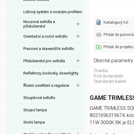
Lištový systém s nosným profilem
Nouzová svítidla a
Katalogový list
příslušenství
Přidat do porovná
Orientační a noční svítidlo
Přidat do projektu
Pracovní a stavenišťní svítidlo
Obecné parametry
Příslušenství pro svítidla
Značka:
Reflektory, bodovky, downlighty
Kód dodavatele:
Standardní balení:
Řízení osvětlení a regulace
GAME TRIMLESS
Sloupkové svítidlo
GAME TRIMLESS SQUARE
Stojací lampa
8021696319674, kó
11W 3000K BK je E
Stolní lampa