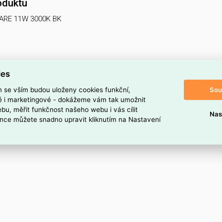
oduktu
ARE 11W 3000K BK
ies
Sou
m se vším budou uloženy cookies funkční,
ké i marketingové - dokážeme vám tak umožnit
bu, měřit funkčnost našeho webu i vás cílit
Nas
nce můžete snadno upravit kliknutím na Nastavení