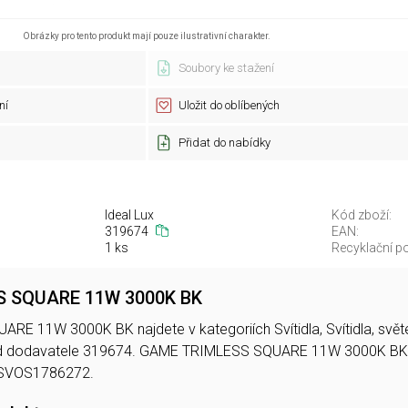
Obrázky pro tento produkt mají pouze ilustrativní charakter.
Soubory ke stažení
ní
Uložit do oblíbených
Přidat do nabídky
Ideal Lux
Kód zboží:
319674
EAN:
1 ks
Recyklační po
 SQUARE 11W 3000K BK
 11W 3000K BK najdete v kategoriích Svítidla, Svítidla, světel
d dodavatele 319674. GAME TRIMLESS SQUARE 11W 3000K BK
LSVOS1786272.