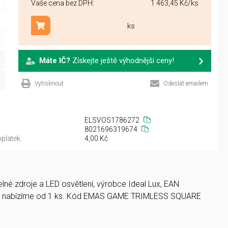
Vaše cena bez DPH:
1 463,45 Kč
/ks
ks
Přidat do košíku
Máte IČ?
Získejte ještě výhodnější ceny!
Vytisknout
Odeslat emailem
ELSVOS1786272
8021696319674
platek:
4,00 Kč
né zdroje a LED osvětlení, výrobce Ideal Lux, EAN
 nabízíme od 1 ks. Kód EMAS GAME TRIMLESS SQUARE