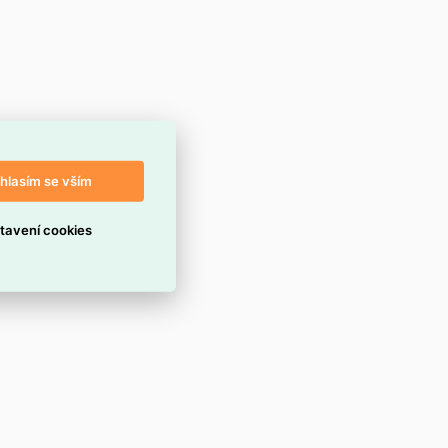
hlasím se vším
tavení cookies