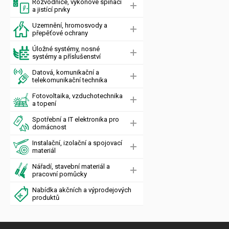
Rozvodnice, výkonové spínací
a jistící prvky
Uzemnění, hromosvody a
přepěťové ochrany
Úložné systémy, nosné
systémy a příslušenství
Datová, komunikační a
telekomunikační technika
Fotovoltaika, vzduchotechnika
a topení
Spotřební a IT elektronika pro
domácnost
Instalační, izolační a spojovací
materiál
Nářadí, stavební materiál a
pracovní pomůcky
Nabídka akčních a výprodejových
produktů