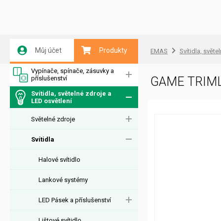
Můj účet
Produkty
EMAS
Svítidla, světe
Vypínače, spínače, zásuvky a
příslušenství
GAME TRIML
Svítidla, světelné zdroje a
LED osvětlení
Světelné zdroje
Svítidla
Halové svítidlo
Lankové systémy
LED Pásek a příslušenství
Lištové svítidlo