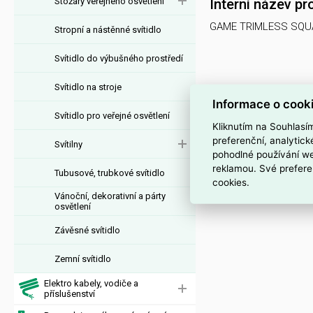
Stožáry veřejného osvětlení
Interní název pr
GAME TRIMLESS SQU
Stropní a nástěnné svítidlo
Svítidlo do výbušného prostředí
Svítidlo na stroje
Informace o cook
Svítidlo pro veřejné osvětlení
Kliknutím na Souhlasí
preferenční, analytic
Svítilny
pohodlné používání we
reklamou. Své prefere
Tubusové, trubkové svítidlo
cookies.
Vánoční, dekorativní a párty
osvětlení
Závěsné svítidlo
Zemní svítidlo
Elektro kabely, vodiče a
příslušenství