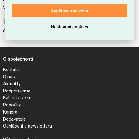
od 1 ks. Kód EMAS GAME TRIMLESS ROUND 11W 3000K
WH je ELSVOS1786271.
Souhlasím se vším
Interní název produktu
Nastavení cookies
GAME TRIMLESS ROUND 11W 3000K WH
O společnosti
Kontakt
O nás
Aktuality
Podporujeme
Kalendář akcí
Pobočky
Kariéra
Dodavatelé
Odhlášení z newsletteru