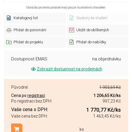
Obrázky pro tento produkt mají pouze ilustrativní charakter.
Katalogový list
Soubory ke stažení
Přidat do porovnání
Uložit do oblíbených
Přidat do projektu
Přidat do nabídky
Dostupnost EMAS:
na objednávku
Zobrazit dostupnost na prodejnách
Původně:
1 903,69 Kč
Cena po
registraci
:
1 206,65 Kč
/ks
Po registraci bez DPH:
997,23 Kč
Vaše cena s DPH:
1 770,77 Kč
/ks
Vaše cena bez DPH:
1 463,45 Kč
/ks
ks
Přidat do košíku