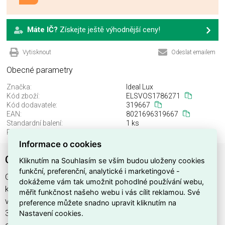
Máte IČ?
Získejte ještě výhodnější ceny!
Vytisknout
Odeslat emailem
Obecné parametry
Značka:
Ideal Lux
Kód zboží:
ELSVOS1786271
Kód dodavatele:
319667
EAN:
8021696319667
Standardní balení:
1 ks
Recyklační poplatek:
4,00 Kč
Informace o cookies
GAME TRIMLESS ROUND 11W 3000K WH
Kliknutím na Souhlasím se vším budou uloženy cookies
funkční, preferenční, analytické i marketingové -
GAME TRIMLESS ROUND 11W 3000K WH najdete v
dokážeme vám tak umožnit pohodlné používání webu,
kategoriích Svítidla, Svítidla, světelné zdroje a LED osvětlení,
měřit funkčnost našeho webu i vás cílit reklamou. Své
výrobce Ideal Lux, EAN 8021696319667, kód dodavatele
preference můžete snadno upravit kliknutím na
Nastavení cookies.
319667. GAME TRIMLESS ROUND 11W 3000K WH nabízíme