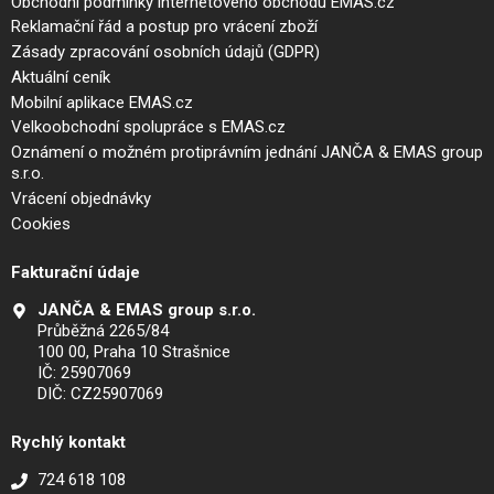
Obchodní podmínky internetového obchodu EMAS.cz
Reklamační řád a postup pro vrácení zboží
Zásady zpracování osobních údajů (GDPR)
Aktuální ceník
Mobilní aplikace EMAS.cz
Velkoobchodní spolupráce s EMAS.cz
Oznámení o možném protiprávním jednání JANČA & EMAS group
s.r.o.
Vrácení objednávky
Cookies
Fakturační údaje
JANČA & EMAS group s.r.o.
Průběžná 2265/84
100 00, Praha 10 Strašnice
IČ: 25907069
DIČ: CZ25907069
Rychlý kontakt
724 618 108