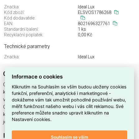
Značka:
Ideal Lux
Kód zboží:
ELSVOS1786268
Kód dodavatele:
EAN:
8021696327761
Standardní balení:
1 ks
Recyklační poplatek:
0,00 Kč
Technické parametry
Značka:
Ideal Lux
GAME TRIM SQUARE 11W 3000K BK BK IP65
Informace o cookies
GAME TRIM SQUARE 11W 3000K BK BK IP65 najdete v
Kliknutím na Souhlasím se vším budou uloženy cookies
kategoriích Svítidla, Svítidla, světelné zdroje a LED osvětlení,
funkční, preferenční, analytické i marketingové -
výrobce Ideal Lux, EAN 8021696327761, kód dodavatele .
dokážeme vám tak umožnit pohodlné používání webu,
měřit funkčnost našeho webu i vás cílit reklamou. Své
GAME TRIM SQUARE 11W 3000K BK BK IP65 nabízíme od 1
preference můžete snadno upravit kliknutím na
ks. Kód EMAS GAME TRIM SQUARE 11W 3000K BK BK IP65
Nastavení cookies.
je ELSVOS1786268.
Interní název produktu
Souhlasím se vším