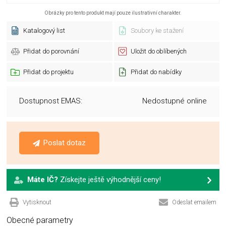
Obrázky pro tento produkt mají pouze ilustrativní charakter.
Katalogový list
Soubory ke stažení
Přidat do porovnání
Uložit do oblíbených
Přidat do projektu
Přidat do nabídky
Dostupnost EMAS:
Nedostupné online
Poslat dotaz
Máte IČ?
Získejte ještě výhodnější ceny!
Vytisknout
Odeslat emailem
Obecné parametry