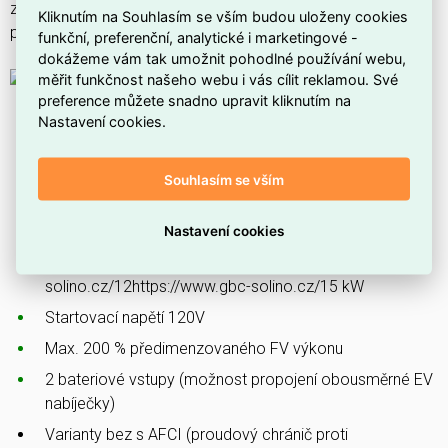
zajišťuje všestrannost a přizpůsobivost vašim projektům a
Kliknutím na Souhlasím se vším budou uloženy cookies
potřebám.
funkční, preferenční, analytické i marketingové -
dokážeme vám tak umožnit pohodlné používání webu,
měřit funkčnost našeho webu i vás cílit reklamou. Své
preference můžete snadno upravit kliknutím na
Nastavení cookies.
Výkonové řady 4-15 kW
2x MPPT (20A/20A) pro výkonové řady
Souhlasím se vším
4https://www.gbc-solino.cz/5https://www.gbc-
solino.cz/6 kW
Nastavení cookies
3x MPPT (20A/20A/20A) pro výkonové řady
8https://www.gbc-solino.cz/10https://www.gbc-
solino.cz/12https://www.gbc-solino.cz/15 kW
Startovací napětí 120V
Max. 200 % předimenzovaného FV výkonu
2 bateriové vstupy (možnost propojení obousměrné EV
nabíječky)
Varianty bez s AFCI (proudový chránič proti