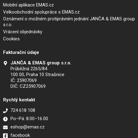
Mobilní aplikace EMAS.cz
Velkoobchodní spolupráce s EMAS.cz
Oznámení o možném protiprávním jednání JANČA & EMAS group
s.r.o.
Vrácení objednávky
Cookies
Fakturační údaje
JANČA & EMAS group s.r.o.
Průběžná 2265/84
100 00, Praha 10 Strašnice
IČ: 25907069
DIČ: CZ25907069
Rychlý kontakt
724 618 108
Po–Pá: 8.00–16.00
eshop@emas.cz
facebook