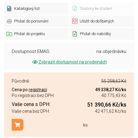
Katalogový list
Soubory ke stažení
Přidat do porovnání
Uložit do oblíbených
Přidat do projektu
Přidat do nabídky
Dostupnost EMAS:
na objednávku
Zobrazit dostupnost na prodejnách
Původně:
55 258,62 Kč
Cena po
registraci
:
49 338,27 Kč
/ks
Po registraci bez DPH:
40 775,43 Kč
Vaše cena s DPH:
51 390,66 Kč
/ks
Vaše cena bez DPH:
42 471,62 Kč
/ks
ks
Přidat do košíku