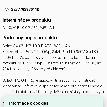
EAN:
3237793370110
Interní název produktu
G4 X3-HYB-10.0-P, AFCI, WiFi-LAN
Podrobný popis produktu
Solax G4 X3-HYB-10.0-P, AFCI, WiFi+LAN
3-fáze, AFCI, PVIN 20000Wp, 3xMPPT (110-950VDC),130-
800V Bat. 2x bateriový vstup, 2x vstup pro komunikační
rozhraní, AC DC SPD typ II, startovací napětí od 120VDC, až
20A input/string, IP66, chytré chlazení
SolaX HYB G4 PRO je špičkový třífázový hybridní střídač,
který přináší efektivní a spolehlivé řešení pro správu energie
a nabízí flexibilní rozšíření díky dvěma nezávislým bateriovým
portům. SolaX HYB G4 PRO podporuje různé provozní
Informace o cookies
režimy, včetně mikrosítě a generátorového módu, což