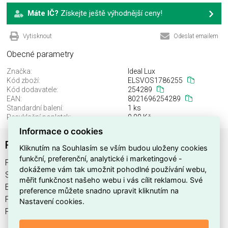
Máte IČ?
Získejte ještě výhodnější ceny!
Vytisknout
Odeslat emailem
Obecné parametry
Značka:
Ideal Lux
Kód zboží:
ELSVOS1786255
Kód dodavatele:
254289
EAN:
8021696254289
Standardní balení:
1 ks
Recyklační poplatek:
0,00 Kč
Informace o cookies
FLY KIT PENDANT BIANCO
Kliknutím na Souhlasím se vším budou uloženy cookies
funkční, preferenční, analytické i marketingové -
FLY KIT PENDANT BIANCO najdete v kategoriích Svítidla,
dokážeme vám tak umožnit pohodlné používání webu,
Svítidla, světelné zdroje a LED osvětlení, výrobce Ideal Lux,
měřit funkčnost našeho webu i vás cílit reklamou. Své
EAN 8021696254289, kód dodavatele 254289. FLY KIT
preference můžete snadno upravit kliknutím na
PENDANT BIANCO nabízíme od 1 ks. Kód EMAS FLY KIT
Nastavení cookies.
PENDANT BIANCO je ELSVOS1786255.