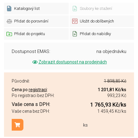
Katalogový list
Soubory ke stažení
Přidat do porovnání
Uložit do oblíbených
Přidat do projektu
Přidat do nabídky
Dostupnost EMAS:
na objednávku
Zobrazit dostupnost na prodejnách
Původně:
1 898,85 Kč
Cena po
registraci
:
1 201,81 Kč
/ks
Po registraci bez DPH:
993,23 Kč
Vaše cena s DPH:
1 765,93 Kč
/ks
Vaše cena bez DPH:
1 459,45 Kč
/ks
ks
Přidat do košíku