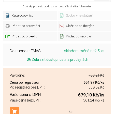
Obrázky pro tento produkt mají pouze ilustrativní charakter.
Katalogový list
Soubory ke stažení
Přidat do porovnání
Uložit do oblíbených
Přidat do projektu
Přidat do nabídky
Dostupnost EMAS:
skladem méně než 5 ks
Zobrazit dostupnost na prodejnách
Původně:
730,21 Kč
Cena po
registraci
:
651,97 Kč
/ks
Po registraci bez DPH:
538,82 Kč
Vaše cena s DPH:
679,10 Kč
/ks
Vaše cena bez DPH:
561,24 Kč
/ks
ks
Přidat do košíku