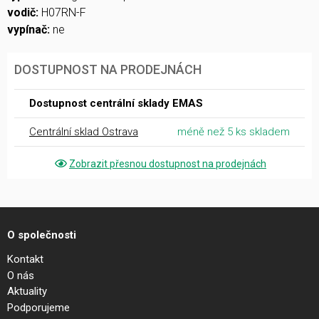
vodič:
H07RN-F
vypínač:
ne
DOSTUPNOST NA PRODEJNÁCH
Dostupnost centrální sklady EMAS
Centrální sklad Ostrava
méně než 5 ks skladem
Zobrazit přesnou dostupnost na prodejnách
O společnosti
Kontakt
O nás
Aktuality
Podporujeme