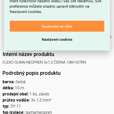
rezervu pro montáž.
měřit funkčnost našeho webu i vás cílit reklamou. Své
preference můžete snadno upravit kliknutím na
Vnější plášť z
gumy
zajišťuje odolnost vůči opotřebení a
Nastavení cookies.
dobrou flexibilitu při manipulaci.
Barva
černá
usnadňuje sladění s ostatní kabeláží a
Souhlasím se vším
méně nápadné znečištění.
Patří do produktové řady
SY-11
, což usnadní identifikaci
Nastavení cookies
v nabídce výrobce.
Interní název produktu
FLEXO GUMA/NEOPREN 3×1,5 ČERNÁ 10M H07RN
Podrobný popis produktu
barva:
černá
délka:
10 m
prodejní obal:
1 ks, závěs
průřez vodiče:
3× 1,5 mm²
typ:
SY-11
typ izolace:
guma/neopren