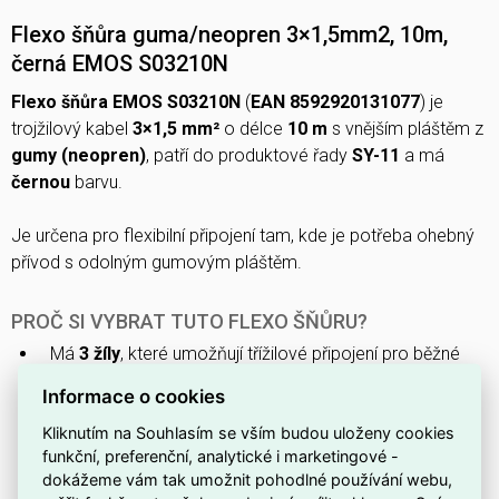
Flexo šňůra guma/neopren 3×1,5mm2, 10m,
černá EMOS S03210N
Flexo šňůra EMOS S03210N
(
EAN 8592920131077
) je
trojžilový kabel
3×1,5 mm²
o délce
10 m
s vnějším pláštěm z
gumy (neopren)
, patří do produktové řady
SY-11
a má
černou
barvu.
Je určena pro flexibilní připojení tam, kde je potřeba ohebný
přívod s odolným gumovým pláštěm.
PROČ SI VYBRAT TUTO FLEXO ŠŇŮRU?
Má
3 žíly
, které umožňují třížilové připojení pro běžné
instalace.
Informace o cookies
Každá žíla má průřez
1,5 mm²
, vhodný pro standardní
Kliknutím na Souhlasím se vším budou uloženy cookies
napájecí okruhy.
funkční, preferenční, analytické i marketingové -
Dodává se v délce
10 m
, což poskytuje dostatečnou
dokážeme vám tak umožnit pohodlné používání webu,