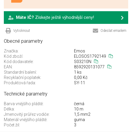
Máte IČ?
Získejte ještě výhodnější ceny!
Vytisknout
Odeslat emailem
Obecné parametry
Značka:
Emos
Kód zboží:
ELOSOS1792149
Kód dodavatele:
S03210N
EAN:
8592920131077
Standardní balení:
1 ks
Recyklační poplatek:
0,00 Kč
Produktová řada:
SY-11
Technické parametry
Barva vnějšího pláště:
černá
Délka:
10 m
Jmenovitý průřez vodiče:
1,5 mm2
Materiál vnějšího pláště:
guma
Počet žil:
3