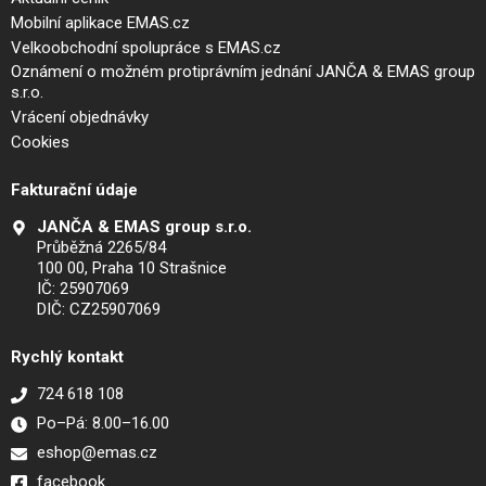
Mobilní aplikace EMAS.cz
Velkoobchodní spolupráce s EMAS.cz
Oznámení o možném protiprávním jednání JANČA & EMAS group
s.r.o.
Vrácení objednávky
Cookies
Fakturační údaje
JANČA & EMAS group s.r.o.
Průběžná 2265/84
100 00, Praha 10 Strašnice
IČ: 25907069
DIČ: CZ25907069
Rychlý kontakt
724 618 108
Po–Pá: 8.00–16.00
eshop@emas.cz
facebook