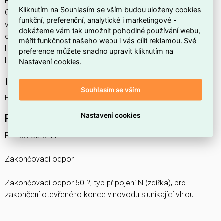
FL LCX 50-OHM najdete v kategoriích SAT a TV technika,
Kliknutím na Souhlasím se vším budou uloženy cookies
Odporová zátěž, Spotřební a IT elektronika pro domácnost,
funkční, preferenční, analytické i marketingové -
výrobce Phoenix Contact, EAN 4046356173162, kód
dokážeme vám tak umožnit pohodlné používání webu,
dodavatele 2884978. Zakončovací odpor FL LCX 50-OHM
měřit funkčnost našeho webu i vás cílit reklamou. Své
PHOENIX CONTACT 2884978 nabízíme od 1 ks. Kód EMAS
preference můžete snadno upravit kliknutím na
FL LCX 50-OHM je ELOSOS1715738.
Nastavení cookies.
Interní název produktu
Souhlasím se vším
FL LCX 50-OHM
Nastavení cookies
Podrobný popis produktu
FL LCX 50-OHM
Zakončovací odpor
Zakončovací odpor 50 ?, typ připojení N (zdířka), pro
zakončení otevřeného konce vlnovodu s unikající vlnou.