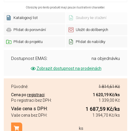
Obrázky pro tento produkt mají pouze ilustrativní charakter.
Katalogový list
Soubory ke stažení
Přidat do porovnání
Uložit do oblíbených
Přidat do projektu
Přidat do nabídky
Dostupnost EMAS:
na objednávku
Zobrazit dostupnost na prodejnách
Původně:
1 814,61 Kč
Cena po
registraci
:
1 620,19 Kč
/ks
Po registraci bez DPH:
1 339,00 Kč
Vaše cena s DPH:
1 687,59 Kč
/ks
Vaše cena bez DPH:
1 394,70 Kč
/ks
ks
Přidat do košíku