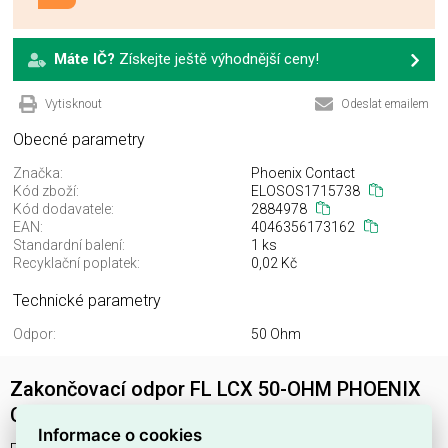
Máte IČ?
Získejte ještě výhodnější ceny!
Vytisknout
Odeslat emailem
Obecné parametry
Značka:
Phoenix Contact
Kód zboží:
ELOSOS1715738
Kód dodavatele:
2884978
EAN:
4046356173162
Standardní balení:
1 ks
Recyklační poplatek:
0,02 Kč
Technické parametry
Odpor:
50 Ohm
Zakončovací odpor FL LCX 50-OHM PHOENIX
CONTACT 2884978
Informace o cookies