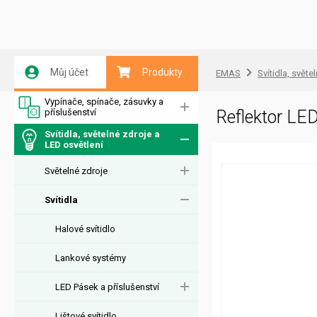
Můj účet
Produkty
EMAS
Svítidla, světe
Vypínače, spínače, zásuvky a
příslušenství
Reflektor L
Svítidla, světelné zdroje a
LED osvětlení
Světelné zdroje
Svítidla
Halové svítidlo
Lankové systémy
LED Pásek a příslušenství
Lištové svítidlo