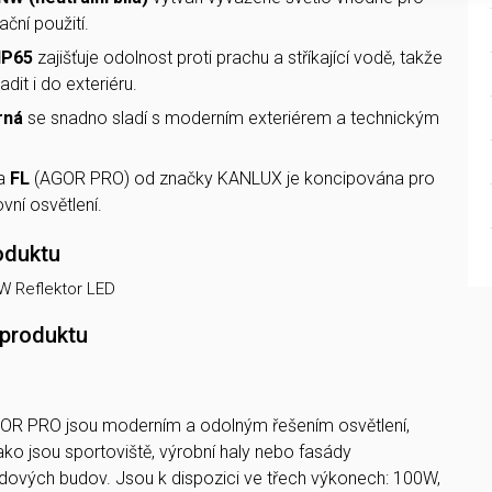
ační použití.
IP65
zajišťuje odolnost proti prachu a stříkající vodě, takže
adit i do exteriéru.
rná
se snadno sladí s moderním exteriérem a technickým
da
FL
(AGOR PRO) od značky KANLUX je koncipována pro
vní osvětlení.
oduktu
 Reflektor LED
 produktu
GOR PRO jsou moderním a odolným řešením osvětlení,
jako jsou sportoviště, výrobní haly nebo fasády
dových budov. Jsou k dispozici ve třech výkonech: 100W,