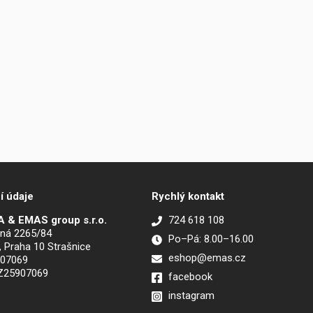
í údaje
Rychlý kontakt
 & EMAS group s.r.o.
724 618 108
ná 2265/84
Po–Pá: 8.00–16.00
, Praha 10 Strašnice
eshop@emas.cz
907069
CZ25907069
facebook
instagram