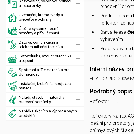
Rozvodnice, výkonové spínací
a jistící prvky
pracovní i orient
Uzemnění, hromosvody a
Přední ochrana
přepěťové ochrany
reflektor lze nas
Úložné systémy, nosné
Barva tělesa
če
systémy a příslušenství
vybavením.
Datová, komunikační a
telekomunikační technika
Produktová řa
spolehlivé venko
Fotovoltaika, vzduchotechnika
a topení
Interní název pr
Spotřební a IT elektronika pro
domácnost
FL AGOR PRO 200W NW
Instalační, izolační a spojovací
materiál
Podrobný popis
Nářadí, stavební materiál a
Reflektor LED
pracovní pomůcky
Nabídka akčních a výprodejových
Reflektory Kanlux A
produktů
ideální pro prostory 
průmyslových či skla