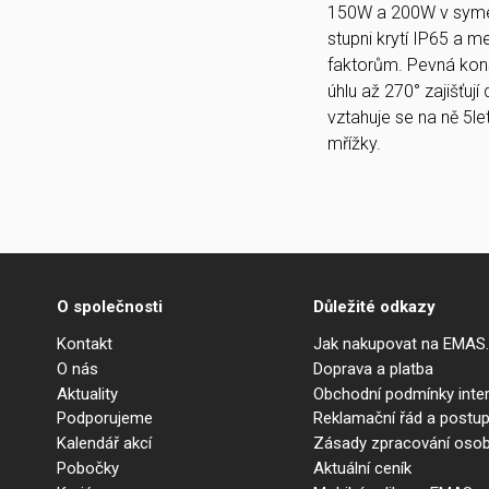
150W a 200W v symet
stupni krytí IP65 a m
faktorům. Pevná konst
úhlu až 270° zajišťuj
vztahuje se na ně 5le
mřížky.
O společnosti
Důležité odkazy
Kontakt
Jak nakupovat na EMAS
O nás
Doprava a platba
Aktuality
Obchodní podmínky int
Podporujeme
Reklamační řád a postup
Kalendář akcí
Zásady zpracování osob
Pobočky
Aktuální ceník