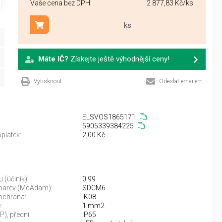
Vaše cena bez DPH:
2 877,83 Kč
/ks
ks
Přidat do košíku
Máte IČ?
Získejte ještě výhodnější ceny!
Vytisknout
Odeslat emailem
ELSVOS1865171
5905339384225
platek:
2,00 Kč
 (účiník):
0,99
 barev (McAdam):
SDCM6
ochrana:
IK08
:
1 mm2
IP), přední:
IP65