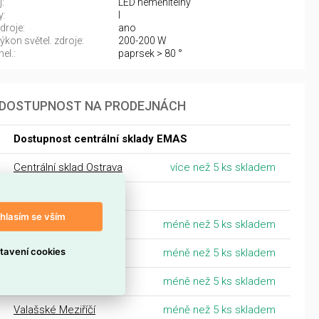
:
LED neměnitelný
y:
I
droje:
ano
kon světel. zdroje:
200-200 W
el.:
paprsek > 80 °
DOSTUPNOST NA PRODEJNÁCH
Dostupnost centrální sklady EMAS
Centrální sklad Ostrava
více než 5 ks skladem
Morava
hlasím se vším
Šumperk
méně než 5 ks skladem
tavení cookies
Opava
méně než 5 ks skladem
Ostrava
méně než 5 ks skladem
Valašské Meziříčí
méně než 5 ks skladem