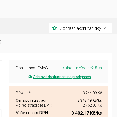
Zobrazit akční nabídky
2
Dostupnost EMAS:
skladem více než 5 ks
Zobrazit dostupnost na prodejnách
Původně:
3 744,09 Kč
Cena po
registraci
:
3 343,19 Kč
/ks
Po registraci bez DPH:
2 762,97 Kč
Vaše cena s DPH:
3 482,17 Kč
/ks