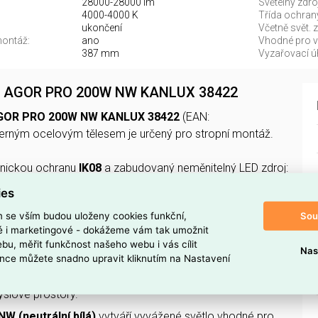
28000-28000 lm
Světelný zdroj
4000-4000 K
Třída ochran
ukončení
Včetně svět. z
montáž:
ano
Vhodné pro vý
387 mm
Vyzařovací úh
FL AGOR PRO 200W NW KANLUX 38422
 AGOR PRO 200W NW KANLUX 38422
(EAN:
černým ocelovým tělesem je určený pro stropní montáž.
nickou ochranu
IK08
a zabudovaný neměnitelný LED zdroj:
00 K
,
CRI 80–89
; napájení
220–240 V
, faktor výkonu
0,99
,
ies
mm
, vyzařovací úhel
paprsek > 80°
a typ kabeláže
Sou
m se vším budou uloženy cookies funkční,
ké i marketingové - dokážeme vám tak umožnit
bu, měřit funkčnost našeho webu i vás cílit
Nas
 TENTO REFLEKTOR?
nce můžete snadno upravit kliknutím na Nastavení
 W
poskytuje dostatečné osvětlení pro rozsáhlejší
yslové prostory.
NW (neutrální bílá)
vytváří vyvážené světlo vhodné pro