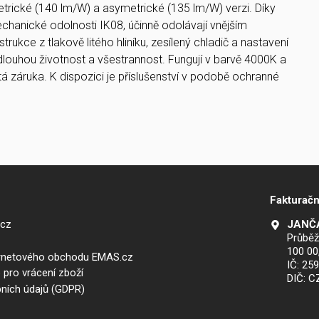
rické (140 lm/W) a asymetrické (135 lm/W) verzi. Díky
echanické odolnosti IK08, účinně odolávají vnějším
rukce z tlakově litého hliníku, zesílený chladič a nastavení
í dlouhou životnost a všestrannost. Fungují v barvě 4000K a
tá záruka. K dispozici je příslušenství v podobě ochranné
Fakturačn
.cz
JANČA
Průběž
100 00
ernetového obchodu EMAS.cz
IČ: 25
 pro vrácení zboží
DIČ: 
ních údajů (GDPR)