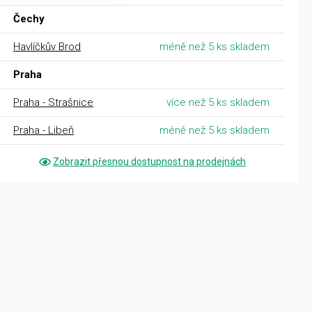
Čechy
Havlíčkův Brod
méně než 5 ks skladem
Praha
Praha - Strašnice
více než 5 ks skladem
Praha - Libeň
méně než 5 ks skladem
Zobrazit přesnou dostupnost na prodejnách