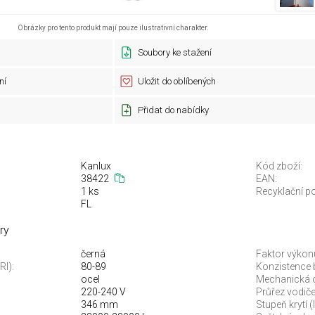
Obrázky pro tento produkt mají pouze ilustrativní charakter.
Soubory ke stažení
ní
Uložit do oblíbených
Přidat do nabídky
Kanlux
Kód zboží:
38422
EAN:
1 ks
Recyklační po
FL
ry
černá
Faktor výkonu
RI):
80-89
Konzistence
ocel
Mechanická 
220-240 V
Průřez vodiče
346 mm
Stupeň krytí (