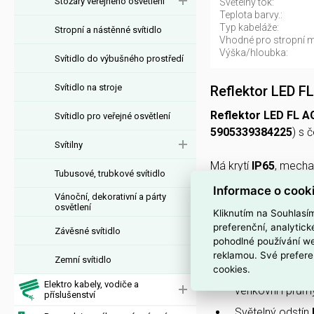
Stožáry veřejného osvětlení
Světelný tok:
Teplota barvy.:
Typ kabeláže:
Stropní a nástěnné svítidlo
Vhodné pro stropní 
Výška/hloubka:
Svítidlo do výbušného prostředí
Svítidlo na stroje
Reflektor LED 
Reflektor LED FL
Svítidlo pro veřejné osvětlení
5905339384225
) s 
Svítilny
Má krytí
IP65
, mecha
Tubusové, trubkové svítidlo
200 W
,
28000 lm
,
40
Informace o cook
Vánoční, dekorativní a párty
rozměry
346 × 387 
osvětlení
Kliknutím na Souhlasí
ukončení
.
preferenční, analytic
Závěsné svítidlo
pohodlné používání we
PROČ SI VYBRAT
reklamou. Své prefere
Zemní svítidlo
cookies.
S příkonem
200
Elektro kabely, vodiče a
venkovní i prům
příslušenství
Světelný odstín