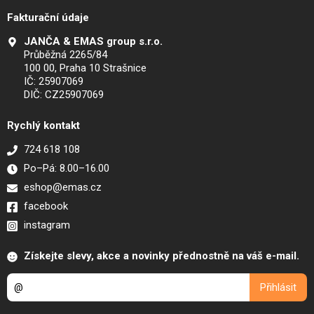
Fakturační údaje
JANČA & EMAS group s.r.o.
Průběžná 2265/84
100 00, Praha 10 Strašnice
IČ: 25907069
DIČ: CZ25907069
Rychlý kontakt
724 618 108
Po–Pá: 8.00–16.00
eshop@emas.cz
facebook
instagram
Získejte slevy, akce a novinky přednostně na váš e-mail.