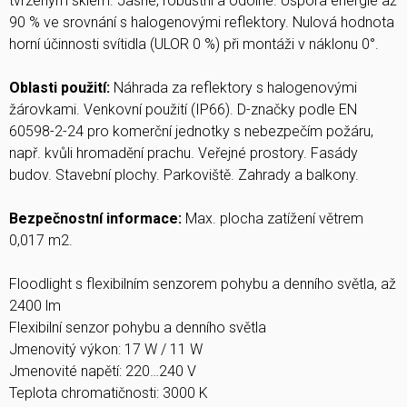
tvrzeným sklem. Jasné, robustní a odolné. Úspora energie až
90 % ve srovnání s halogenovými reflektory. Nulová hodnota
horní účinnosti svítidla (ULOR 0 %) při montáži v náklonu 0°.
Oblasti použití:
Náhrada za reflektory s halogenovými
žárovkami. Venkovní použití (IP66). D-značky podle EN
60598-2-24 pro komerční jednotky s nebezpečím požáru,
např. kvůli hromadění prachu. Veřejné prostory. Fasády
budov. Stavební plochy. Parkoviště. Zahrady a balkony.
Bezpečnostní informace:
Max. plocha zatížení větrem
0,017 m2.
Floodlight s flexibilním senzorem pohybu a denního světla, až
2400 lm
Flexibilní senzor pohybu a denního světla
Jmenovitý výkon: 17 W / 11 W
Jmenovité napětí: 220…240 V
Teplota chromatičnosti: 3000 K