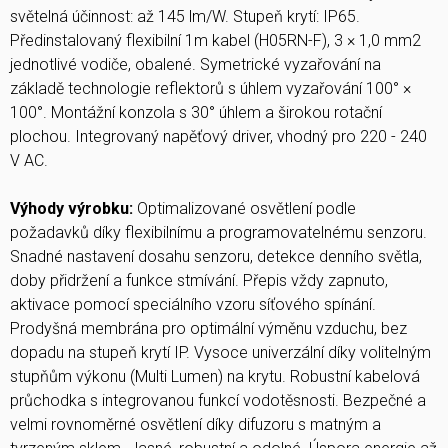
světelná účinnost: až 145 lm/W. Stupeň krytí: IP65.
Předinstalovaný flexibilní 1m kabel (H05RN-F), 3 × 1,0 mm2
jednotlivé vodiče, obalené. Symetrické vyzařování na
základě technologie reflektorů s úhlem vyzařování 100° ×
100°. Montážní konzola s 30° úhlem a širokou rotační
plochou. Integrovaný napěťový driver, vhodný pro 220 - 240
V AC.
Výhody výrobku:
Optimalizované osvětlení podle
požadavků díky flexibilnímu a programovatelnému senzoru.
Snadné nastavení dosahu senzoru, detekce denního světla,
doby přidržení a funkce stmívání. Přepis vždy zapnuto,
aktivace pomocí speciálního vzoru síťového spínání.
Prodyšná membrána pro optimální výměnu vzduchu, bez
dopadu na stupeň krytí IP. Vysoce univerzální díky volitelným
stupňům výkonu (Multi Lumen) na krytu. Robustní kabelová
průchodka s integrovanou funkcí vodotěsnosti. Bezpečné a
velmi rovnoměrné osvětlení díky difuzoru s matným a