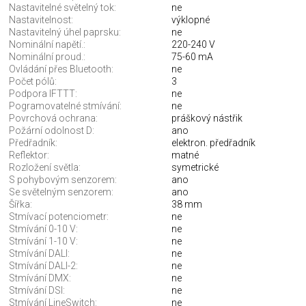
Nastavitelné světelný tok:
ne
Nastavitelnost:
výklopné
Nastavitelný úhel paprsku:
ne
Nominální napětí.:
220-240 V
Nominální proud.:
75-60 mA
Ovládání přes Bluetooth:
ne
Počet pólů:
3
Podpora IFTTT:
ne
Pogramovatelné stmívání:
ne
Povrchová ochrana:
práškový nástřik
Požární odolnost D:
ano
Předřadník:
elektron. předřadník
Reflektor:
matné
Rozložení světla:
symetrické
S pohybovým senzorem:
ano
Se světelným senzorem:
ano
Šířka:
38 mm
Stmívací potenciometr:
ne
Stmívání 0-10 V:
ne
Stmívání 1-10 V:
ne
Stmívání DALI:
ne
Stmívání DALI-2:
ne
Stmívání DMX:
ne
Stmívání DSI:
ne
Stmívání LineSwitch:
ne