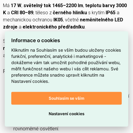
Má
17 W
,
světelný tok 1465–2200 lm
,
teplotu barvy 3000
K
a
CRI 80–89
, těleso z
černého hliníku
s krytím
IP65
a
mechanickou ochranou
IK05
, včetně
neměnitelného LED
zdroje
a
elektronického předřadníku
.
Informace o cookies
Svítidlo nabízí
vyklápěcí nastavení
,
symetrické přímé
rozložení světla
skrz
opálové sklo
, pracuje na
220–240 V
Kliknutím na Souhlasím se vším budou uloženy cookies
a má
životnost L70/B50 100000 h
.
funkční, preferenční, analytické i marketingové -
dokážeme vám tak umožnit pohodlné používání webu,
měřit funkčnost našeho webu i vás cílit reklamou. Své
PROČ SI VYBRAT TENTO REFLEKTOR?
preference můžete snadno upravit kliknutím na
Reflektor je vybaven
pohybovým senzorem
, který
Nastavení cookies.
automaticky sepne světlo při zjištění pohybu.
Má
stupeň krytí IP65
, takže zvládne venkovní prostředí
Souhlasím se vším
a odolá prachu i tryskající vodě.
S příkonem
17 W
nabízí energeticky úsporný provoz.
Nastavení cookies
Světelný tok přibližně
2400 lm
poskytuje dostatečné a
rovnoměrné osvětlení.