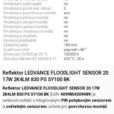
Vhodné pro nízké napětí:
ne
Vhodné pro počet svět. zdrojů:
0
Vhodné pro povrchovou montáž:
ano
Vhodné pro příčnou montáž:
ne
Vhodné pro stropní montáž:
ne
Vhodné pro upínací montáž:
ne
Vhodné pro vestavnou montáž:
ne
Vhodné pro zavěšení:
ne
Výměnný předřadník:
ne
Výška/hloubka:
183 mm
Vyzařovací úhel.:
paprsek > 80 °
Životnost L70/B50 při 25 °C:
100000 h
Zkouška vláknem IEC 60695-2-11:
650 °C - 30 s
Reflektor LEDVANCE FLOODLIGHT SENSOR 20
17W 2K4LM 830 PS SY100 BK
Reflektor LEDVANCE FLOODLIGHT SENSOR 20 17W
2K4LM 830 PS SY100 BK
(EAN:
4099854309489
) je
venkovní svítidlo s integrovaným
PIR pohybovým senzorem
a
světelným senzorem
, určené pro
povrchovou montáž
.