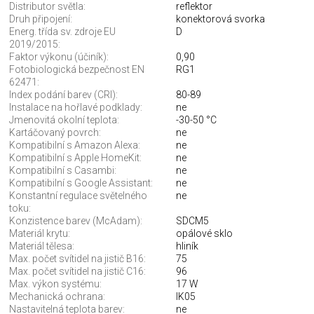
Distributor světla:
reflektor
Druh připojení:
konektorová svorka
Energ. třída sv. zdroje EU
D
2019/2015:
Faktor výkonu (účiník):
0,90
Fotobiologická bezpečnost EN
RG1
62471:
Index podání barev (CRI):
80-89
Instalace na hořlavé podklady:
ne
Jmenovitá okolní teplota:
-30-50 °C
Kartáčovaný povrch:
ne
Kompatibilní s Amazon Alexa:
ne
Kompatibilní s Apple HomeKit:
ne
Kompatibilní s Casambi:
ne
Kompatibilní s Google Assistant:
ne
Konstantní regulace světelného
ne
toku:
Konzistence barev (McAdam):
SDCM5
Materiál krytu:
opálové sklo
Materiál tělesa:
hliník
Max. počet svítidel na jistič B16:
75
Max. počet svítidel na jistič C16:
96
Max. výkon systému:
17 W
Mechanická ochrana:
IK05
Nastavitelná teplota barev:
ne