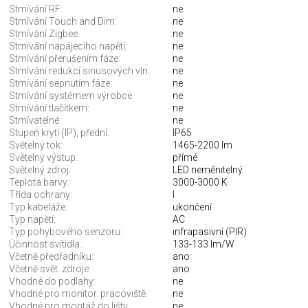
Stmívání RF:
ne
Stmívání Touch and Dim:
ne
Stmívání Zigbee:
ne
Stmívání napájecího napětí:
ne
Stmívání přerušením fáze:
ne
Stmívání redukcí sinusových vln:
ne
Stmívání sepnutím fáze:
ne
Stmívání systémem výrobce:
ne
Stmívání tlačítkem:
ne
Stmívatelné:
ne
Stupeň krytí (IP), přední:
IP65
Světelný tok:
1465-2200 lm
Světelný výstup:
přímé
Světelný zdroj:
LED neměnitelný
Teplota barvy.:
3000-3000 K
Třída ochrany:
I
Typ kabeláže:
ukončení
Typ napětí:
AC
Typ pohybového senzoru:
infrapasivní (PIR)
Účinnost svítidla.:
133-133 lm/W
Včetně předřadníku:
ano
Včetně svět. zdroje:
ano
Vhodné do podlahy:
ne
Vhodné pro monitor. pracoviště:
ne
Vhodné pro montáž do lišty:
ne