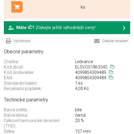
ks
Přidat do košíku
Máte IČ?
Získejte ještě výhodnější ceny!
Vytisknout
Odeslat emailem
Obecné parametry
Značka:
Ledvance
Kód zboží:
ELSVOS1863345
Kód dodavatele:
4099854309489
EAN:
4099854309489
Standardní balení:
1 ks
Recyklační poplatek:
4,00 Kč
Technické parametry
Barva světla..:
bílá
Barva tělesa:
černá
Celkové harmonické zkreslení
20 %
(THD):
Délka:
157 mm