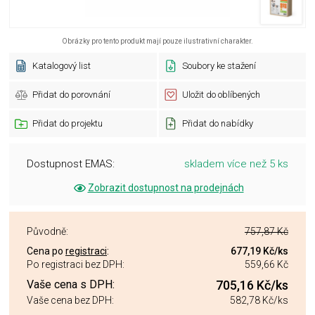
Obrázky pro tento produkt mají pouze ilustrativní charakter.
Katalogový list
Soubory ke stažení
Přidat do porovnání
Uložit do oblíbených
Přidat do projektu
Přidat do nabídky
Dostupnost EMAS:
skladem více než 5 ks
Zobrazit dostupnost na prodejnách
Původně:
757,87 Kč
Cena po
registraci
:
677,19 Kč
/ks
Po registraci bez DPH:
559,66 Kč
Vaše cena s DPH:
705,16 Kč
/ks
Vaše cena bez DPH:
582,78 Kč
/ks