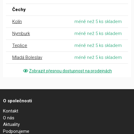
Čechy
Kolín
méně než 5 ks skladem
Nymburk
méně než 5 ks skladem
Teplice
méně než 5 ks skladem
Mladá Boleslav
méně než 5 ks skladem
Zobrazit přesnou dostupnost na prodejnách
O společnosti
Kontakt
O nás
Aktuality
Podporujeme