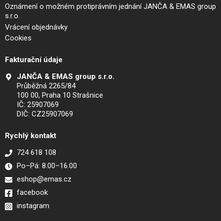
Oznámení o možném protiprávním jednání JANČA & EMAS group
s.r.o.
Vrácení objednávky
Cookies
Fakturační údaje
JANČA & EMAS group s.r.o.
Průběžná 2265/84
100 00, Praha 10 Strašnice
IČ: 25907069
DIČ: CZ25907069
Rychlý kontakt
724 618 108
Po–Pá: 8.00–16.00
eshop@emas.cz
facebook
instagram