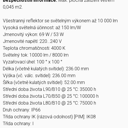
Bezpečnostní informace:
Max. plocha zatížení větrem
0,045 m2.
Všestranný reflektor se světelným výkonem až 10 000 lm
Vysoká světelná účinnost: až 150 lm/W
Jmenovitý výkon: 69 W / 53 W
Jmenovité napětí: 220…240 V
Teplota chromatičnosti: 4000 K
Světelný tok: 10000 lm / 8000 lm
Vyzařovací úhel: 100 ° x 100 °
Délka (včetně kulatých svítidel): 236.00 mm
Výška (vč. válc. svítidel): 236.00 mm
Šířka (včetně kulatých svítidel): 52.00 mm
Střední doba života L90/B10 @ 25 °C: 35000 h
Střední doba života L70/B50 @ 25 °C: 100000 h
Střední doba života L80/B10 @ 25 °C: 75000 h
Druh ochrany: IP66
Třída ochrany IK (rázová odolnost) [PIM]: IK08
Třída ochrany: I