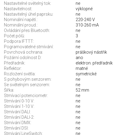
Nastavitelné světelný tok:
ne
Nastavitelnost:
výklopné
Nastavitelný úhel paprsku:
ne
Nominální napětí.:
220-240 V
Nominální proud.:
310-260 mA
Ovládání přes Bluetooth:
ne
Počet pólů:
3
Podpora IFTTT:
ne
Pogramovatelné stmívání:
ne
Povrchová ochrana:
práškový nástřik
Požární odolnost D:
ano
Předřadník:
elektron. předřadník
Reflektor:
matné
Rozložení světla:
symetrické
S pohybovým senzorem:
ne
Se světelným senzorem:
ne
Šířka:
52 mm
Stmívací potenciometr:
ne
Stmívání 0-10 V:
ne
Stmívání 1-10 V:
ne
Stmívání DALI:
ne
Stmívání DALI-2:
ne
Stmívání DMX:
ne
Stmívání DSI:
ne
Stmívání LineSwitch:
ne