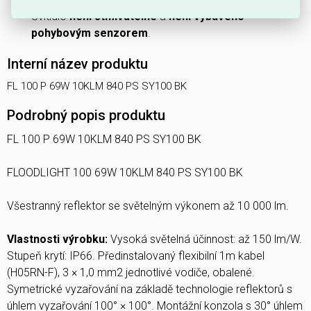
Svítidlo
není stmívatelné
a
není vybaveno
pohybovým senzorem
.
Interní název produktu
FL 100 P 69W 10KLM 840 PS SY100 BK
Podrobný popis produktu
FL 100 P 69W 10KLM 840 PS SY100 BK
FLOODLIGHT 100 69W 10KLM 840 PS SY100 BK
Všestranný reflektor se světelným výkonem až 10 000 lm.
Vlastnosti výrobku:
Vysoká světelná účinnost: až 150 lm/W.
Stupeň krytí: IP66. Předinstalovaný flexibilní 1m kabel
(H05RN-F), 3 × 1,0 mm2 jednotlivé vodiče, obalené.
Symetrické vyzařování na základě technologie reflektorů s
úhlem vyzařování 100° × 100°. Montážní konzola s 30° úhlem