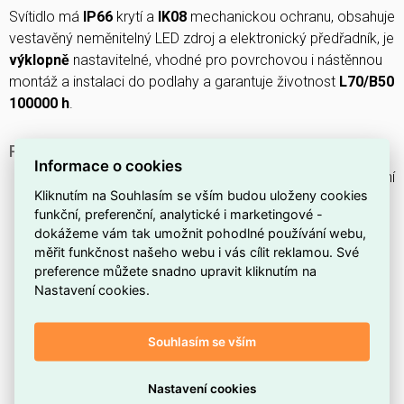
Svítidlo má
IP66
krytí a
IK08
mechanickou ochranu, obsahuje
vestavěný neměnitelný LED zdroj a elektronický předřadník, je
výklopně
nastavitelné, vhodné pro povrchovou i nástěnnou
montáž a instalaci do podlahy a garantuje životnost
L70/B50
100000 h
.
PROČ SI VYBRAT TOTO SVÍTIDLO?
Informace o cookies
Těleso má
černé
provedení, které se nenápadně začlení
Kliknutím na Souhlasím se vším budou uloženy cookies
do venkovního prostoru.
funkční, preferenční, analytické i marketingové -
Světelný tok dosahuje přibližně
10 000 lm
, což zajistí
dokážeme vám tak umožnit pohodlné používání webu,
dostatečné osvětlení větších ploch.
měřit funkčnost našeho webu i vás cílit reklamou. Své
preference můžete snadno upravit kliknutím na
Maximální příkon systému je
69 W
, udává spotřebu při
Nastavení cookies.
plném výkonu.
Barva vyzařovaného světla je
bílá
, vhodná pro běžné
Souhlasím se vším
venkovní použití.
Přední část má stupeň krytí
IP66
, chrání proti vniknutí
Nastavení cookies
prachu a silnému proudu vody.