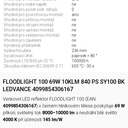
Vhodné pro nízké napětí:
ne
Vhodné pro počet svět. zdrojů:
0
Vhodné pro povrchovou montáž:
ano
Vhodné pro příčnou montáž:
ne
Vhodné pro stropní montáž:
ne
Vhodné pro upínací montáž:
ne
Vhodné pro vestavnou montáž:
ne
Vhodné pro zavěšení:
ne
Výměnný předřadník:
ne
Výška/hloubka:
236 mm
Vyzařovací úhel.:
paprsek > 80 °
Životnost L70/B50 při 25 °C:
100000 h
Zkouška vláknem IEC 60695-2-11:
650 °C - 30 s
FLOODLIGHT 100 69W 10KLM 840 PS SY100 BK
LEDVANCE 4099854306167
Venkovní LED reflektor FLOODLIGHT 100 (EAN:
4099854306167
) v černém hliníkovém tělese poskytuje
69 W
příkon, světelný tok
8000–10000 lm
a neutrální bílé světlo
4000 K
při účinnosti
145 lm/W
.