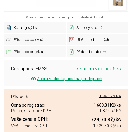
Obrázky pro tento produkt mají pouze ilustrativní charakter.
Katalogový list
Soubory ke stažení
Přidat do porovnání
Uložit do oblíbených
Přidat do projektu
Přidat do nabídky
Dostupnost EMAS:
skladem více než 5 ks
Zobrazit dostupnost na prodejnách
Původně:
1 859,53 Kč
Cena po
registraci
:
1 660,81 Kč
/ks
Po registraci bez DPH:
1 372,57 Kč
Vaše cena s DPH:
1 729,70 Kč
/ks
Vaše cena bez DPH:
1 429,50 Kč
/ks