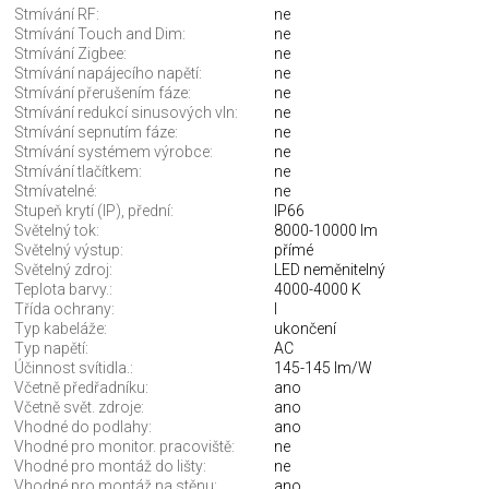
Stmívání RF:
ne
Stmívání Touch and Dim:
ne
Stmívání Zigbee:
ne
Stmívání napájecího napětí:
ne
Stmívání přerušením fáze:
ne
Stmívání redukcí sinusových vln:
ne
Stmívání sepnutím fáze:
ne
Stmívání systémem výrobce:
ne
Stmívání tlačítkem:
ne
Stmívatelné:
ne
Stupeň krytí (IP), přední:
IP66
Světelný tok:
8000-10000 lm
Světelný výstup:
přímé
Světelný zdroj:
LED neměnitelný
Teplota barvy.:
4000-4000 K
Třída ochrany:
I
Typ kabeláže:
ukončení
Typ napětí:
AC
Účinnost svítidla.:
145-145 lm/W
Včetně předřadníku:
ano
Včetně svět. zdroje:
ano
Vhodné do podlahy:
ano
Vhodné pro monitor. pracoviště:
ne
Vhodné pro montáž do lišty:
ne
Vhodné pro montáž na stěnu:
ano