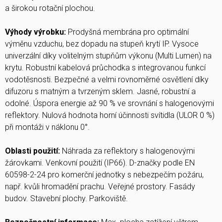
a širokou rotační plochou.
Výhody výrobku:
Prodyšná membrána pro optimální
výměnu vzduchu, bez dopadu na stupeň krytí IP. Vysoce
univerzální díky volitelným stupňům výkonu (Multi Lumen) na
krytu. Robustní kabelová průchodka s integrovanou funkcí
vodotěsnosti. Bezpečné a velmi rovnoměrné osvětlení díky
difuzoru s matným a tvrzeným sklem. Jasné, robustní a
odolné. Úspora energie až 90 % ve srovnání s halogenovými
reflektory. Nulová hodnota horní účinnosti svítidla (ULOR 0 %)
při montáži v náklonu 0°.
Oblasti použití:
Náhrada za reflektory s halogenovými
žárovkami. Venkovní použití (IP66). D-značky podle EN
60598-2-24 pro komerční jednotky s nebezpečím požáru,
např. kvůli hromadění prachu. Veřejné prostory. Fasády
budov. Stavební plochy. Parkoviště.