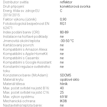
Distributor světla:
reflektor
Druh připojení:
konektorová svorka
Energ. třída sv. zdroje EU
C
2019/2015:
Faktor výkonu (účiník):
0,90
Fotobiologická bezpečnost EN
RG1
62471:
Index podání barev (CRI):
80-89
Instalace na hořlavé podklady:
ne
Jmenovitá okolní teplota:
-30-50 °C
Kartáčovaný povrch:
ne
Kompatibilní s Amazon Alexa:
ne
Kompatibilní s Apple HomeKit:
ne
Kompatibilní s Casambi:
ne
Kompatibilní s Google Assistant:
ne
Konstantní regulace světelného
ne
toku:
Konzistence barev (McAdam):
SDCM5
Materiál krytu:
opálové sklo
Materiál tělesa:
hliník
Max. počet svítidel na jistič B16:
40
Max. počet svítidel na jistič C16:
25
Max. výkon systému:
69 W
Mechanická ochrana:
IK08
Nastavitelná teplota barev:
ne