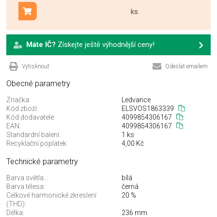
ks
Přidat do košíku
Máte IČ?
Získejte ještě výhodnější ceny!
Vytisknout
Odeslat emailem
Obecné parametry
Značka:
Ledvance
Kód zboží:
ELSVOS1863339
Kód dodavatele:
4099854306167
EAN:
4099854306167
Standardní balení:
1 ks
Recyklační poplatek:
4,00 Kč
Technické parametry
Barva světla..:
bílá
Barva tělesa:
černá
Celkové harmonické zkreslení
20 %
(THD):
Délka:
236 mm