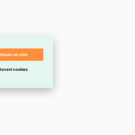
hlasím se vším
tavení cookies