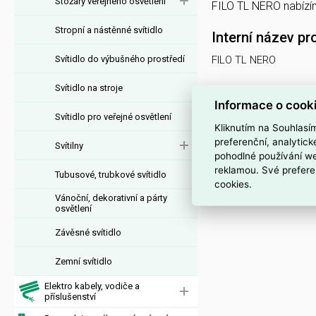
Stožáry veřejného osvětlení
FILO TL NERO nabíz
Stropní a nástěnné svítidlo
Interní název pr
Svítidlo do výbušného prostředí
FILO TL NERO
Svítidlo na stroje
Informace o cook
Svítidlo pro veřejné osvětlení
Kliknutím na Souhlasí
preferenční, analytic
Svítilny
pohodlné používání we
reklamou. Své prefere
Tubusové, trubkové svítidlo
cookies.
Vánoční, dekorativní a párty
osvětlení
Závěsné svítidlo
Zemní svítidlo
Elektro kabely, vodiče a
příslušenství