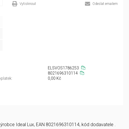
Vytisknout
Odeslat emailem
ELSVOS1786253
8021696310114
platek:
0,00 Kč
ní, výrobce Ideal Lux, EAN 8021696310114, kód dodavatele .