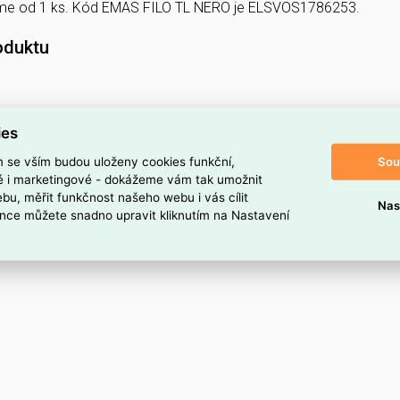
íme od 1 ks. Kód EMAS FILO TL NERO je ELSVOS1786253.
oduktu
ies
Sou
m se vším budou uloženy cookies funkční,
ké i marketingové - dokážeme vám tak umožnit
bu, měřit funkčnost našeho webu i vás cílit
Nas
nce můžete snadno upravit kliknutím na Nastavení