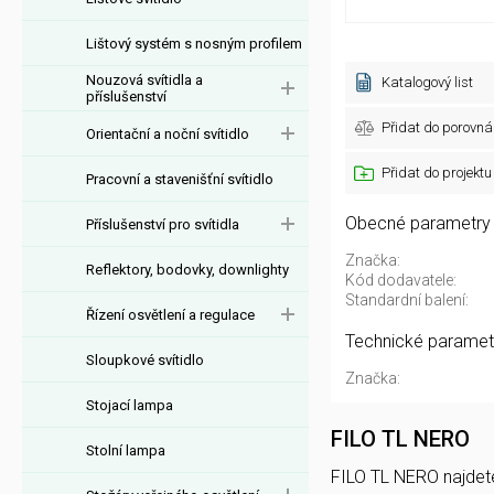
Lištový systém s nosným profilem
Nouzová svítidla a
Katalogový list
příslušenství
Přidat do porovná
Orientační a noční svítidlo
Přidat do projektu
Pracovní a stavenišťní svítidlo
Obecné parametry
Příslušenství pro svítidla
Značka:
Reflektory, bodovky, downlighty
Kód dodavatele:
Standardní balení:
Řízení osvětlení a regulace
Technické paramet
Sloupkové svítidlo
Značka:
Stojací lampa
FILO TL NERO
Stolní lampa
FILO TL NERO najdete 