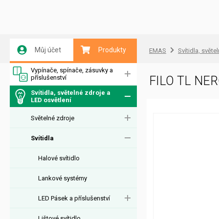
Můj účet
Produkty
EMAS
Svítidla, světe
Vypínače, spínače, zásuvky a
příslušenství
FILO TL NE
Svítidla, světelné zdroje a
LED osvětlení
Světelné zdroje
Svítidla
Halové svítidlo
Lankové systémy
LED Pásek a příslušenství
Lištové svítidlo