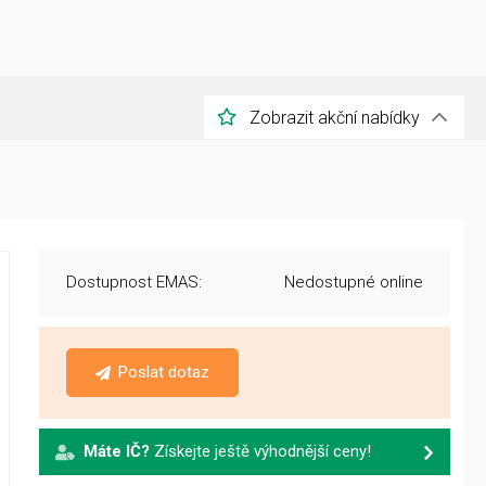
Zobrazit akční nabídky
Dostupnost EMAS:
Nedostupné online
Poslat dotaz
Máte IČ?
Získejte ještě výhodnější ceny!