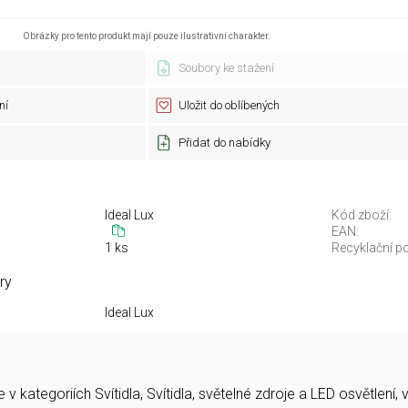
Obrázky pro tento produkt mají pouze ilustrativní charakter.
Soubory ke stažení
ní
Uložit do oblíbených
Přidat do nabídky
Ideal Lux
Kód zboží:
EAN:
1 ks
Recyklační po
ry
Ideal Lux
v kategoriích Svítidla, Svítidla, světelné zdroje a LED osvětle