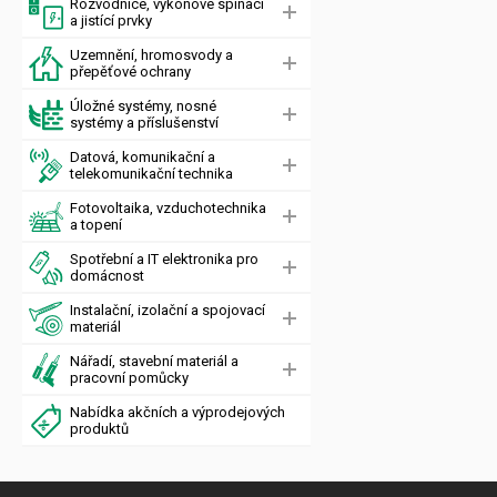
Rozvodnice, výkonové spínací
a jistící prvky
Uzemnění, hromosvody a
přepěťové ochrany
Úložné systémy, nosné
systémy a příslušenství
Datová, komunikační a
telekomunikační technika
Fotovoltaika, vzduchotechnika
a topení
Spotřební a IT elektronika pro
domácnost
Instalační, izolační a spojovací
materiál
Nářadí, stavební materiál a
pracovní pomůcky
Nabídka akčních a výprodejových
produktů