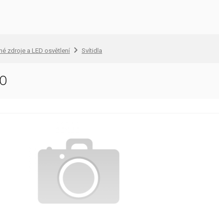
lné zdroje a LED osvětlení
Svítidla
RO