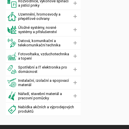
Rozvodnice, výkonové spínací
a jistící prvky
Uzemnění, hromosvody a
přepěťové ochrany
Úložné systémy, nosné
systémy a příslušenství
Datová, komunikační a
telekomunikační technika
Fotovoltaika, vzduchotechnika
a topení
Spotřební a IT elektronika pro
domácnost
Instalační, izolační a spojovací
materiál
Nářadí, stavební materiál a
pracovní pomůcky
Nabídka akčních a výprodejových
produktů