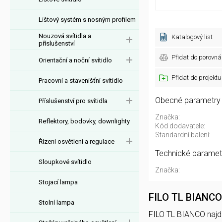
Lištový systém s nosným profilem
Nouzová svítidla a
Katalogový list
příslušenství
Přidat do porovná
Orientační a noční svítidlo
Přidat do projektu
Pracovní a stavenišťní svítidlo
Obecné parametry
Příslušenství pro svítidla
Značka:
Reflektory, bodovky, downlighty
Kód dodavatele:
Standardní balení:
Řízení osvětlení a regulace
Technické paramet
Sloupkové svítidlo
Značka:
Stojací lampa
FILO TL BIANCO
Stolní lampa
FILO TL BIANCO najdet