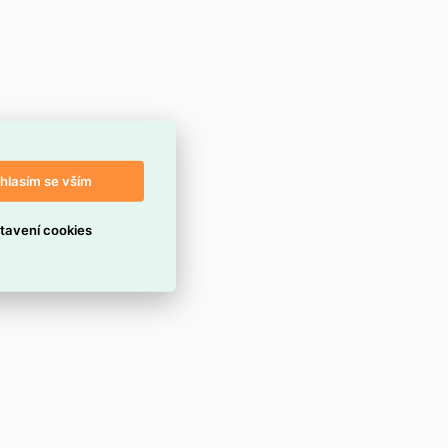
hlasím se vším
tavení cookies