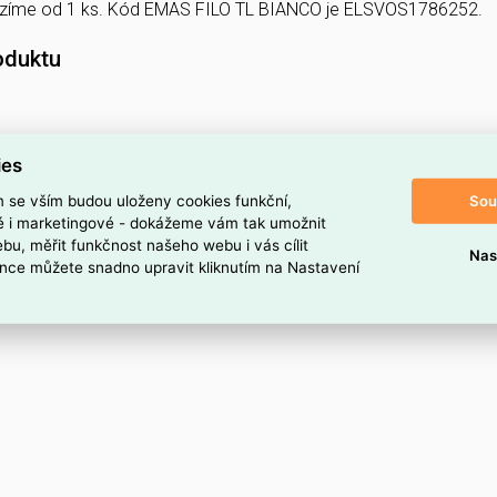
ízíme od 1 ks. Kód EMAS FILO TL BIANCO je ELSVOS1786252.
oduktu
ies
Sou
m se vším budou uloženy cookies funkční,
ké i marketingové - dokážeme vám tak umožnit
bu, měřit funkčnost našeho webu i vás cílit
Nas
nce můžete snadno upravit kliknutím na Nastavení