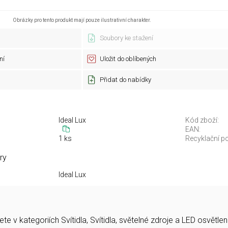
Obrázky pro tento produkt mají pouze ilustrativní charakter.
Soubory ke stažení
ní
Uložit do oblíbených
Přidat do nabídky
Ideal Lux
Kód zboží:
EAN:
1 ks
Recyklační po
ry
Ideal Lux
e v kategoriích Svítidla, Svítidla, světelné zdroje a LED osvět