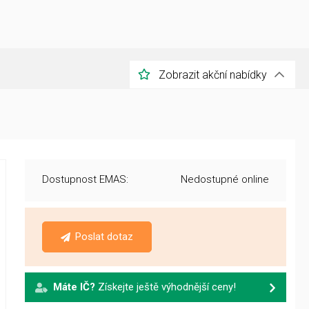
Zobrazit akční nabídky
Dostupnost EMAS:
Nedostupné online
Poslat dotaz
Máte IČ?
Získejte ještě výhodnější ceny!