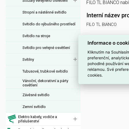
Stožáry veřejného osvětlení
FILO TL BIANCO nab
Stropní a nástěnné svítidlo
Interní název pr
Svítidlo do výbušného prostředí
FILO TL BIANCO
Svítidlo na stroje
Informace o cook
Svítidlo pro veřejné osvětlení
Kliknutím na Souhlasí
preferenční, analytic
Svítilny
pohodlné používání we
reklamou. Své prefere
Tubusové, trubkové svítidlo
cookies.
Vánoční, dekorativní a párty
osvětlení
Závěsné svítidlo
Zemní svítidlo
Elektro kabely, vodiče a
příslušenství