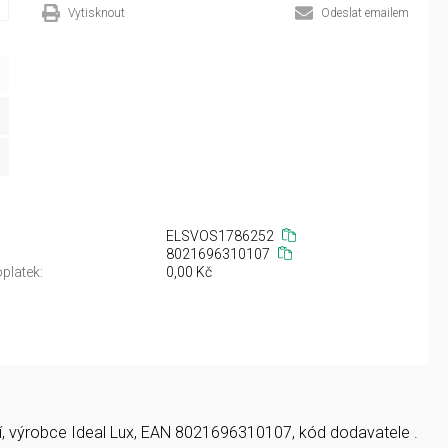
Vytisknout
Odeslat emailem
ELSVOS1786252
8021696310107
platek:
0,00 Kč
lení, výrobce Ideal Lux, EAN 8021696310107, kód dodavatele .