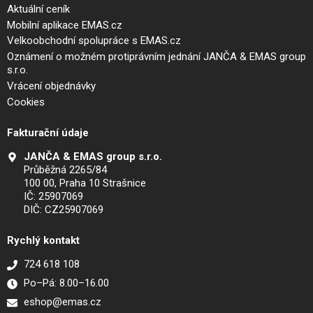
Aktuální ceník
Mobilní aplikace EMAS.cz
Velkoobchodní spolupráce s EMAS.cz
Oznámení o možném protiprávním jednání JANČA & EMAS group
s.r.o.
Vrácení objednávky
Cookies
Fakturační údaje
JANČA & EMAS group s.r.o.
Průběžná 2265/84
100 00, Praha 10 Strašnice
IČ: 25907069
DIČ: CZ25907069
Rychlý kontakt
724 618 108
Po–Pá: 8.00–16.00
eshop@emas.cz