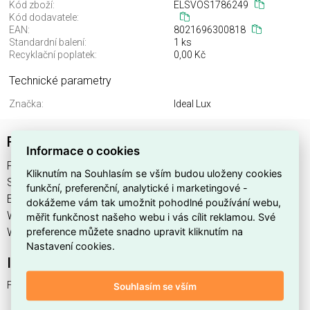
Kód zboží:
ELSVOS1786249
Kód dodavatele:
EAN:
8021696300818
Standardní balení:
1 ks
Recyklační poplatek:
0,00 Kč
Technické parametry
Značka:
Ideal Lux
FILO SP1 LONG WIRE BIANCO
Informace o cookies
FILO SP1 LONG WIRE BIANCO najdete v kategoriích Svítidla,
Kliknutím na Souhlasím se vším budou uloženy cookies
Svítidla, světelné zdroje a LED osvětlení, výrobce Ideal Lux,
funkční, preferenční, analytické i marketingové -
EAN 8021696300818, kód dodavatele . FILO SP1 LONG
dokážeme vám tak umožnit pohodlné používání webu,
WIRE BIANCO nabízíme od 1 ks. Kód EMAS FILO SP1 LONG
měřit funkčnost našeho webu i vás cílit reklamou. Své
preference můžete snadno upravit kliknutím na
WIRE BIANCO je ELSVOS1786249.
Nastavení cookies.
Interní název produktu
FILO SP1 LONG WIRE BIANCO
Souhlasím se vším