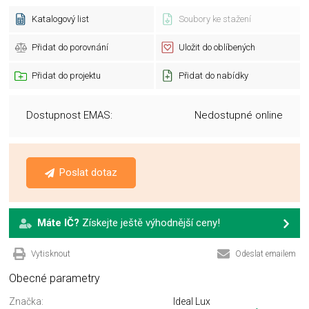
Katalogový list
Soubory ke stažení
Přidat do porovnání
Uložit do oblíbených
Přidat do projektu
Přidat do nabídky
Dostupnost EMAS:
Nedostupné online
Poslat dotaz
Máte IČ?
Získejte ještě výhodnější ceny!
Vytisknout
Odeslat emailem
Obecné parametry
Značka:
Ideal Lux