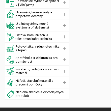
Rozvodnice, výkonové spínací
a jistící prvky
Uzemnění, hromosvody a
přepěťové ochrany
Úložné systémy, nosné
systémy a příslušenství
Datová, komunikační a
telekomunikační technika
Fotovoltaika, vzduchotechnika
a topení
Spotřební a IT elektronika pro
domácnost
Instalační, izolační a spojovací
materiál
Nářadí, stavební materiál a
pracovní pomůcky
Nabídka akčních a výprodejových
produktů