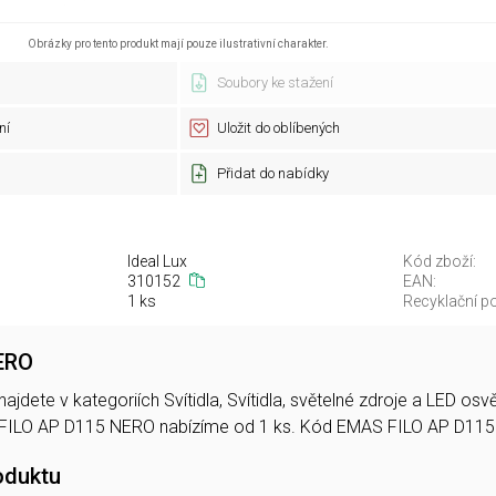
Obrázky pro tento produkt mají pouze ilustrativní charakter.
Soubory ke stažení
ní
Uložit do oblíbených
Přidat do nabídky
Ideal Lux
Kód zboží:
310152
EAN:
1 ks
Recyklační po
ERO
jdete v kategoriích Svítidla, Svítidla, světelné zdroje a LED os
 FILO AP D115 NERO nabízíme od 1 ks. Kód EMAS FILO AP D11
oduktu