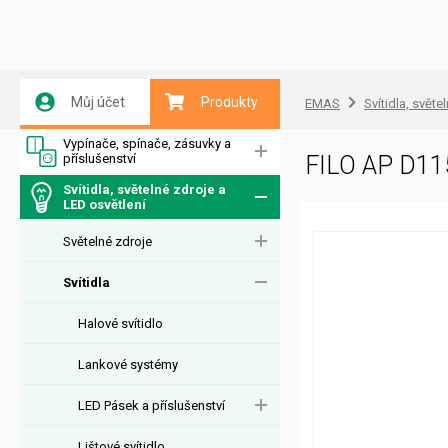
Můj účet
Produkty
EMAS
Svítidla, světe
Vypínače, spínače, zásuvky a
příslušenství
FILO AP D1
Svítidla, světelné zdroje a
LED osvětlení
Světelné zdroje
Svítidla
Halové svítidlo
Lankové systémy
LED Pásek a příslušenství
Lištové svítidlo