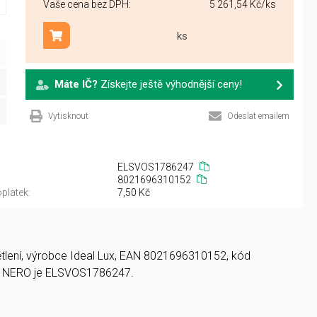
Vaše cena bez DPH:
5 261,54 Kč
/ks
ks
Přidat do košíku
Máte IČ?
Získejte ještě výhodnější ceny!
Vytisknout
Odeslat emailem
ELSVOS1786247
8021696310152
platek:
7,50 Kč
větlení, výrobce Ideal Lux, EAN 8021696310152, kód
5 NERO je ELSVOS1786247.