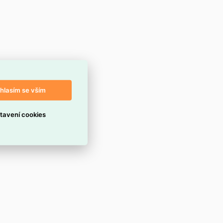
hlasím se vším
tavení cookies