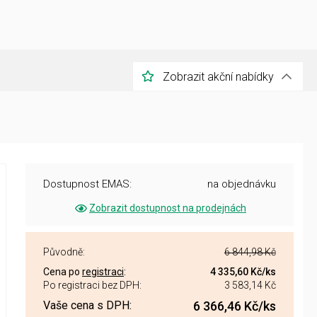
Zobrazit akční nabídky
Dostupnost EMAS:
na objednávku
Zobrazit dostupnost na prodejnách
Původně:
6 844,98 Kč
Cena po
registraci
:
4 335,60 Kč
/ks
Po registraci bez DPH:
3 583,14 Kč
Vaše cena s DPH:
6 366,46 Kč
/ks