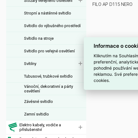
Stožáry veřejného osvětlení
FILO AP D115 NERO
Stropní a nástěnné svítidlo
Svítidlo do výbušného prostředí
Svítidlo na stroje
Informace o cook
Svítidlo pro veřejné osvětlení
Kliknutím na Souhlasí
preferenční, analytic
Svítilny
pohodlné používání we
reklamou. Své prefere
Tubusové, trubkové svítidlo
cookies.
Vánoční, dekorativní a párty
osvětlení
Závěsné svítidlo
Zemní svítidlo
Elektro kabely, vodiče a
příslušenství