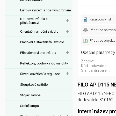
Lištový systém s nosným profilem
Nouzová svítidla a
Katalogový list
příslušenství
Přidat do porovná
Orientační a noční svítidlo
Přidat do projektu
Pracovní a stavenišťní svítidlo
Obecné parametry
Příslušenství pro svítidla
Značka:
Reflektory, bodovky, downlighty
Kód dodavatele:
Standardní balení:
Řízení osvětlení a regulace
FILO AP D115 N
Sloupkové svítidlo
FILO AP D115 NERO na
Stojací lampa
dodavatele 310152.
Stolní lampa
Interní název pr