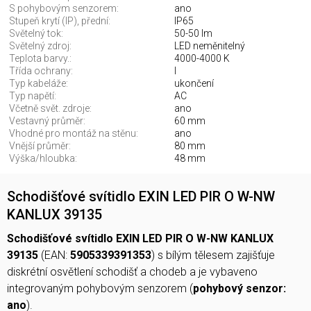
S pohybovým senzorem:
ano
Stupeň krytí (IP), přední:
IP65
Světelný tok:
50-50 lm
Světelný zdroj:
LED neměnitelný
Teplota barvy.:
4000-4000 K
Třída ochrany:
I
Typ kabeláže:
ukončení
Typ napětí:
AC
Včetně svět. zdroje:
ano
Vestavný průměr:
60 mm
Vhodné pro montáž na stěnu:
ano
Vnější průměr:
80 mm
Výška/hloubka:
48 mm
Schodišťové svítidlo EXIN LED PIR O W-NW
KANLUX 39135
Schodišťové svítidlo EXIN LED PIR O W-NW KANLUX
39135
(EAN:
5905339391353
) s bílým tělesem zajišťuje
diskrétní osvětlení schodišť a chodeb a je vybaveno
integrovaným pohybovým senzorem (
pohybový senzor:
ano
).