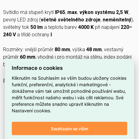
Svítidlo má stupeň krytí
IP65
,
max. výkon systému 2,5 W
,
pevný LED zdroj (
včetně světelného zdroje
,
neměnitelný
),
světelný tok
50 lm
a teplotu barev
4000 K
při napájení
220–
240 V
a třídě ochrany
I
.
Rozměry: vnější průměr
80 mm
, výška
48 mm
, vestavný
průměr
60 mm
; vhodné i pro montáž na stěnu, index podání
barev
CRI 80–89
a provozní teplota
-15 až 35 °C
.
Informace o cookies
Kliknutím na Souhlasím se vším budou uloženy cookies
PROČ SI VYBRAT TOTO SCHODIŠŤOVÉ SVÍTIDLO?
funkční, preferenční, analytické i marketingové -
Elegantní provedení v
bílé
barvě tělesa, které snadno
dokážeme vám tak umožnit pohodlné používání webu,
zapadne do interiéru.
měřit funkčnost našeho webu i vás cílit reklamou. Své
preference můžete snadno upravit kliknutím na
Automatické rozsvícení díky
pohybovému senzoru
,
Nastavení cookies.
které zvyšuje bezpečnost na schodišti.
Přední část svítidla má stupeň krytí
IP65
, tedy ochranu
Souhlasím se vším
proti prachu a stříkající vodě.