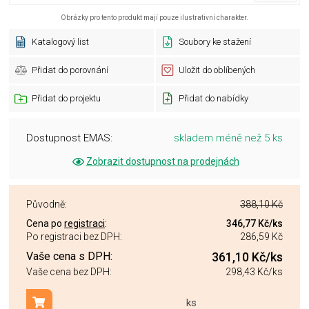
Obrázky pro tento produkt mají pouze ilustrativní charakter.
Katalogový list
Soubory ke stažení
Přidat do porovnání
Uložit do oblíbených
Přidat do projektu
Přidat do nabídky
Dostupnost EMAS:
skladem méně než 5 ks
Zobrazit dostupnost na prodejnách
Původně:
388,10 Kč
Cena po
registraci
:
346,77 Kč
/ks
Po registraci bez DPH:
286,59 Kč
Vaše cena s DPH:
361,10 Kč
/ks
Vaše cena bez DPH:
298,43 Kč
/ks
ks
Přidat do košíku