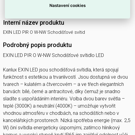
Nízká spotřeba s maximálním výkonem systému
2,5 W
Nastavení cookies
pro úsporný provoz.
Interní název produktu
EXIN LED PIR O W-NW Schodišťové svítid
Podrobný popis produktu
EXIN LED PIR O W-NW Schodišťové svítidlo LED
Kanlux EXIN LED jsou schodišťová svítidla, která spojují
funkčnost s estetikou a trvanlivostí. Jsou dostupná ve dvou
tvarech – kulatém a čtvercovém – a ve třech elegantních
barvách: bílé, černé a antracitové, díky čemuž je snadno
sladíte s uspořádáním interiéru. Volba dvou barev světla –
teplé (3000K) a neutrální (4000K) – umožňuje vytvořit
vhodnou atmosféru v chodbách, na schodištích nebo v
kancelářských prostorech. Nízká spotřeba energie (max. 2,5
W) činí svítidla energeticky úspornými, zatímco hliníkový
korpus a vysoký stupeň krytí IP65 jim zajišťují odolnost vůči