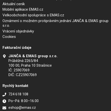
Aktuální ceník
Mobilní aplikace EMAS.cz
Velkoobchodní spolupráce s EMAS.cz
Oznámení o možném protiprávním jednání JANČA & EMAS group
s.r.o.
Vrácení objednávky
Cookies
Fakturační údaje
JANČA & EMAS group s.r.o.
Průběžná 2265/84
100 00, Praha 10 Strašnice
IČ: 25907069
DIČ: CZ25907069
Rychlý kontakt
724 618 108
Po–Pá: 8.00–16.00
eshop@emas.cz