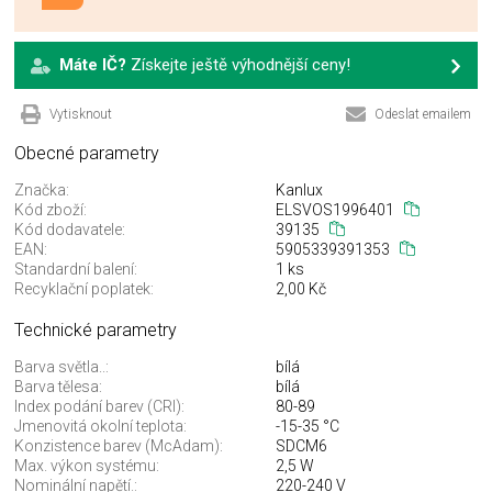
Máte IČ?
Získejte ještě výhodnější ceny!
Vytisknout
Odeslat emailem
Obecné parametry
Značka:
Kanlux
Kód zboží:
ELSVOS1996401
Kód dodavatele:
39135
EAN:
5905339391353
Standardní balení:
1 ks
Recyklační poplatek:
2,00 Kč
Technické parametry
Barva světla..:
bílá
Barva tělesa:
bílá
Index podání barev (CRI):
80-89
Jmenovitá okolní teplota:
-15-35 °C
Konzistence barev (McAdam):
SDCM6
Max. výkon systému:
2,5 W
Nominální napětí.:
220-240 V