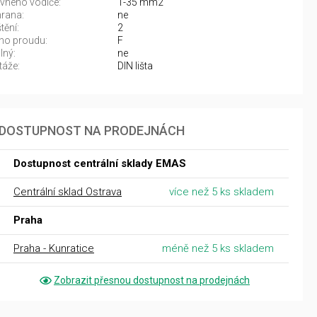
evného vodiče:
1-35 mm2
hrana:
ne
tění:
2
ho proudu:
F
lný:
ne
áže:
DIN lišta
DOSTUPNOST NA PRODEJNÁCH
Dostupnost centrální sklady EMAS
Centrální sklad Ostrava
více než 5 ks skladem
Praha
Praha - Kunratice
méně než 5 ks skladem
Zobrazit přesnou dostupnost na prodejnách