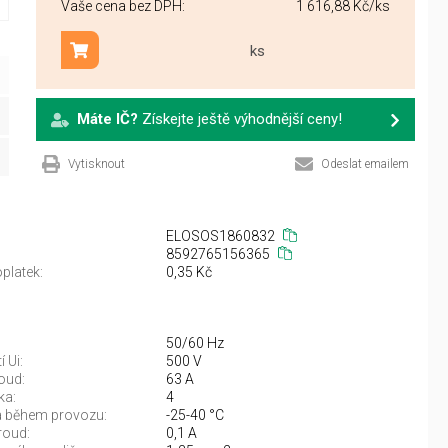
Vaše cena bez DPH:
1 616,88 Kč
/ks
ks
Přidat do košíku
Máte IČ?
Získejte ještě výhodnější ceny!
Vytisknout
Odeslat emailem
ELOSOS1860832
8592765156365
platek:
0,35 Kč
50/60 Hz
í Ui:
500 V
oud:
63 A
ka:
4
ta během provozu:
-25-40 °C
roud:
0,1 A