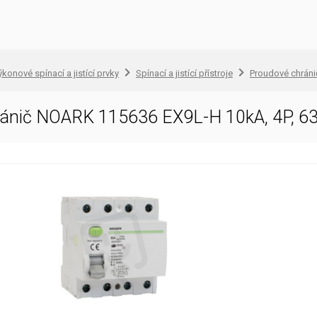
konové spínací a jistící prvky
Spínací a jistící přístroje
Proudové chráni
ánič NOARK 115636 EX9L-H 10kA, 4P, 63