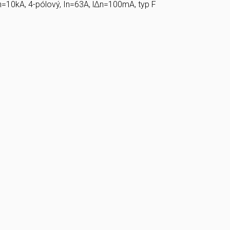
n=10kA, 4-pólový, In=63A, lΔn=100mA, typ F