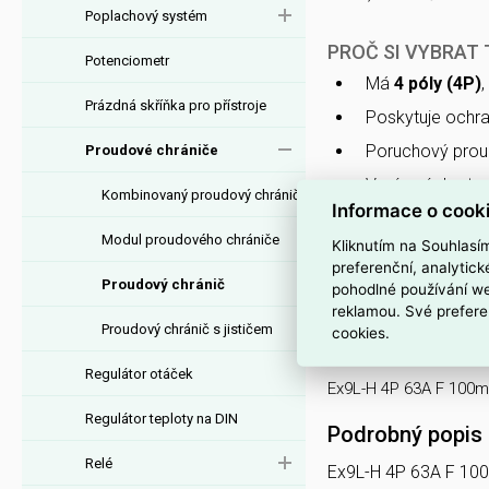
Poplachový systém
PROČ SI VYBRAT
Potenciometr
Má
4 póly (4P)
,
Prázdná skříňka pro přístroje
Poskytuje ochr
Poruchový prou
Proudové chrániče
Vypínací zkrato
Kombinovaný proudový chránič
Informace o cook
při zkratových 
Modul proudového chrániče
Zabírá v rozvad
Kliknutím na Souhlasí
preferenční, analytic
Přepěťová prou
Proudový chránič
pohodlné používání we
přepětích.
reklamou. Své prefere
Proudový chránič s jističem
cookies.
Interní název pr
Regulátor otáček
Ex9L-H 4P 63A F 100m
Regulátor teploty na DIN
Podrobný popis
Relé
Ex9L-H 4P 63A F 10