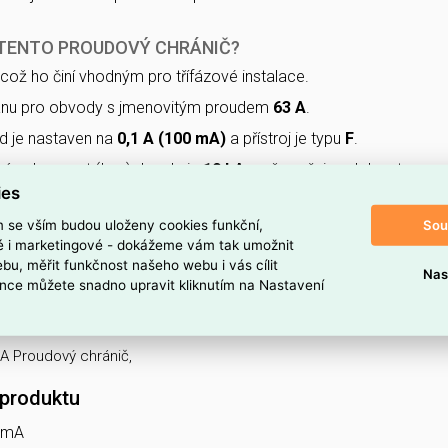
 TENTO PROUDOVÝ CHRÁNIČ?
 což ho činí vhodným pro třífázové instalace.
anu pro obvody s jmenovitým proudem
63 A
.
d je nastaven na
0,1 A (100 mA)
a přístroj je typu
F
.
vá schopnost (Icw) dosahuje
10 kA
, což zvyšuje odolnost
ies
stavech.
ěči
4 moduly
(modulární šířka 4).
Sou
m se vším budou uloženy cookies funkční,
ké i marketingové - dokážeme vám tak umožnit
dová kapacita je
3 kA
, uplatní se při přechodových
bu, měřit funkčnost našeho webu i vás cílit
Nas
nce můžete snadno upravit kliknutím na Nastavení
oduktu
A Proudový chránič,
 produktu
0mA