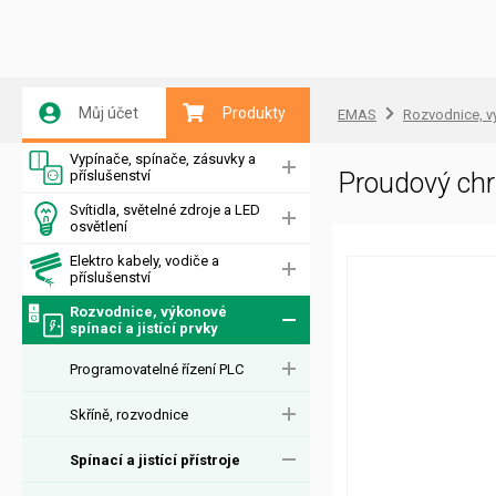
Můj účet
Produkty
EMAS
Rozvodnice, vý
Vypínače, spínače, zásuvky a
příslušenství
Proudový chr
Svítidla, světelné zdroje a LED
osvětlení
Elektro kabely, vodiče a
příslušenství
Rozvodnice, výkonové
spínací a jistící prvky
Programovatelné řízení PLC
Skříně, rozvodnice
Spínací a jistící přístroje