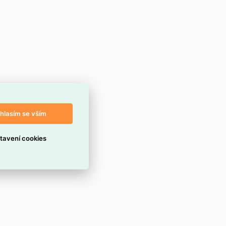
hlasím se vším
tavení cookies