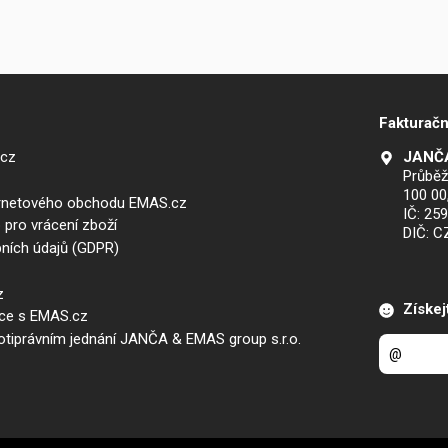
Fakturačn
.cz
JANČA
Průběž
100 00
ernetového obchodu EMAS.cz
IČ: 25
 pro vrácení zboží
DIČ: 
ních údajů (GDPR)
z
Získej
áce s EMAS.cz
iprávním jednání JANČA & EMAS group s.r.o.