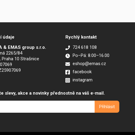
í údaje
Rychlý kontakt
 & EMAS group s.r.o.
724 618 108
ná 2265/84
Po–Pá: 8.00–16.00
, Praha 10 Strašnice
eshop@emas.cz
907069
CZ25907069
facebook
instagram
te slevy, akce a novinky přednostně na váš e-mail.