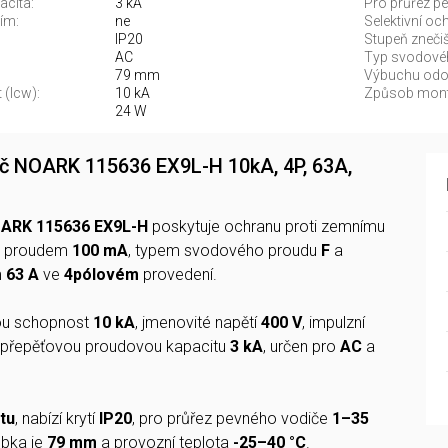
acita:
3 kA
Pro průřez p
ím:
ne
Selektivní oc
IP20
Stupeň znečiš
AC
Typ svodové
79 mm
Výbuchu odo
 (Icw):
10 kA
Způsob mont
24 W
č NOARK 115636 EX9L-H 10kA, 4P, 63A,
ARK 115636 EX9L-H
poskytuje ochranu proti zemnímu
m proudem
100 mA
, typem svodového proudu
F
a
m
63 A
ve
4pólovém
provedení.
ou schopnost
10 kA
, jmenovité napětí
400 V
, impulzní
přepěťovou proudovou kapacitu
3 kA
, určen pro
AC
a
štu
, nabízí krytí
IP20
, pro průřez pevného vodiče
1–35
ubka je
79 mm
a provozní teplota
-25–40 °C
.