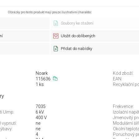
Obrázky pro tento produkt mají pouze ilustrativní charakter.
Soubory ke stažení
ní
Uložit do oblíbených
Přidat do nabídky
Noark
Kód zboží:
115636
EAN:
1 ks
Recyklační po
ry
7035
Frekvence:
tí Uimp:
6 kV
Izolační napět
400 V
Jmenovitý pr
vypnutí:
ne
Modulární šíř
ýbavy:
ne
Okolní teplo
4
Poruchový p