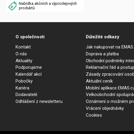
Nabídka akčních a výprodejových
produktů
O společnosti
Důležité odkazy
Kontakt
Jak nakupovat na EMAS
O nás
Doprava a platba
Aktuality
Obchodní podmínky int
Podporujeme
Reklamační řád a postup
Kalendář akcí
Zásady zpracování osob
Pobočky
Aktuální ceník
Kariéra
Mobilní aplikace EMAS.c
Dodavatelé
Velkoobchodní spolupr
Odhlášení z newsletteru
Oznámení o možném prot
Vrácení objednávky
Cookies