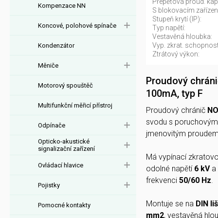
Přepěťová proud. kap
Kompenzace NN
S blokovacím zařízen
Stupeň krytí (IP):
Koncové, polohové spínače
Typ napětí:
Vestavěná hloubka:
Vyp. zkrat. schopnost
Kondenzátor
Ztrátový výkon:
Měniče
Proudový chráni
Motorový spouštěč
100mA, typ F
Multifunkční měřicí přístroj
Proudový chránič
NO
svodu s poruchový
Odpínače
jmenovitým proude
Opticko-akustické
signalizační zařízení
Má vypínací zkratov
Ovládací hlavice
odolné napětí
6 kV
a 
frekvenci
50/60 Hz
.
Pojistky
Montuje se na
DIN li
Pomocné kontakty
mm2
, vestavěná hlo