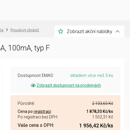
če
Proudový chránič
Zobrazit akční nabídky
A, 100mA, typ F
Dostupnost EMAS:
skladem více než 5 ks
Zobrazit dostupnost na prodejnách
Původně:
2 103,65 Kč
Cena po
registraci
:
1 878,30 Kč
/ks
Po registraci bez DPH:
1 552,31 Kč
Vaše cena s DPH:
1 956,42 Kč
/ks