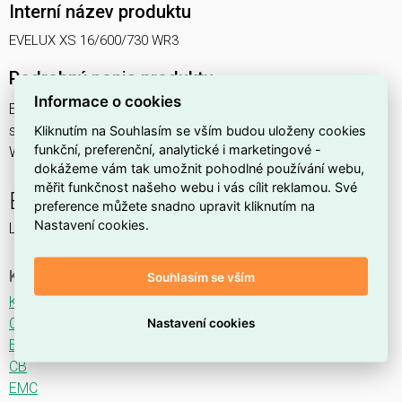
Interní název produktu
EVELUX XS 16/600/730 WR3
Podrobný popis produktu
Informace o cookies
EVELUX XS 16/600/730 WR3 37W IP66
svítidlo pouliční s modulem LED, spektrum 730A3, optika
Kliknutím na Souhlasím se vším budou uloženy cookies
funkční, preferenční, analytické i marketingové -
WR3 (Wide Road TYPE I CENTRAL LANE)
dokážeme vám tak umožnit pohodlné používání webu,
měřit funkčnost našeho webu i vás cílit reklamou. Své
EVELUX
preference můžete snadno upravit kliknutím na
Nastavení cookies.
LED svítidlo pro osvětlení komunikací.
Ke stažení
Souhlasím se vším
Katalogový list
CE
Nastavení cookies
ENEC
CB
EMC