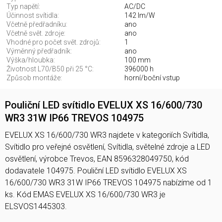
Typ napětí:
AC/DC
Účinnost svítidla:
142 lm/W
Včetně předřadníku:
ano
Včetně svět. zdroje:
ano
Vhodné pro počet svět. zdrojů:
1
Výměnný předřadník:
ano
Výška/hloubka:
100 mm
Životnost L70/B50 při 25 °C:
396000 h
Způsob montáže:
horní/boční vstup
Pouliční LED svítidlo EVELUX XS 16/600/730
WR3 31W IP66 TREVOS 104975
EVELUX XS 16/600/730 WR3 najdete v kategoriích Svítidla,
Svítidlo pro veřejné osvětlení, Svítidla, světelné zdroje a LED
osvětlení, výrobce Trevos, EAN 8596328049750, kód
dodavatele 104975. Pouliční LED svítidlo EVELUX XS
16/600/730 WR3 31W IP66 TREVOS 104975 nabízíme od 1
ks. Kód EMAS EVELUX XS 16/600/730 WR3 je
ELSVOS1445303.