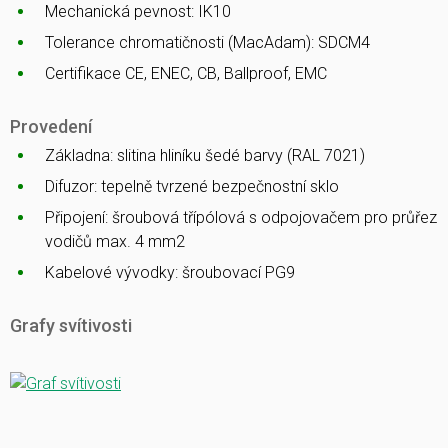
Mechanická pevnost: IK10
Tolerance chromatičnosti (MacAdam): SDCM4
Certifikace CE, ENEC, CB, Ballproof, EMC
Provedení
Základna: slitina hliníku šedé barvy (RAL 7021)
Difuzor: tepelně tvrzené bezpečnostní sklo
Připojení: šroubová třípólová s odpojovačem pro průřez
vodičů max. 4 mm2
Kabelové vývodky: šroubovací PG9
Grafy svítivosti