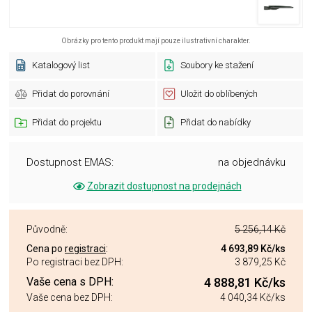
Obrázky pro tento produkt mají pouze ilustrativní charakter.
Katalogový list
Soubory ke stažení
Přidat do porovnání
Uložit do oblíbených
Přidat do projektu
Přidat do nabídky
Dostupnost EMAS:
na objednávku
Zobrazit dostupnost na prodejnách
Původně:
5 256,14 Kč
Cena po
registraci
:
4 693,89 Kč
/ks
Po registraci bez DPH:
3 879,25 Kč
Vaše cena s DPH:
4 888,81 Kč
/ks
Vaše cena bez DPH:
4 040,34 Kč
/ks