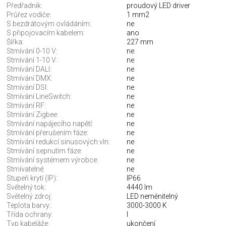
Předřadník:
proudový LED driver
Průřez vodiče:
1 mm2
S bezdrátovým ovládáním:
ne
S připojovacím kabelem:
ano
Šířka:
227 mm
Stmívání 0-10 V:
ne
Stmívání 1-10 V:
ne
Stmívání DALI:
ne
Stmívání DMX:
ne
Stmívání DSI:
ne
Stmívání LineSwitch:
ne
Stmívání RF:
ne
Stmívání Zigbee:
ne
Stmívání napájecího napětí:
ne
Stmívání přerušením fáze:
ne
Stmívání redukcí sinusových vln:
ne
Stmívání sepnutím fáze:
ne
Stmívání systémem výrobce:
ne
Stmívatelné:
ne
Stupeň krytí (IP):
IP66
Světelný tok:
4440 lm
Světelný zdroj:
LED neměnitelný
Teplota barvy.:
3000-3000 K
Třída ochrany:
I
Typ kabeláže:
ukončení