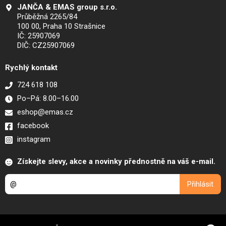
JANČA & EMAS group s.r.o.
Průběžná 2265/84
100 00, Praha 10 Strašnice
IČ: 25907069
DIČ: CZ25907069
Rychlý kontakt
724 618 108
Po–Pá: 8.00–16.00
eshop@emas.cz
facebook
instagram
Získejte slevy, akce a novinky přednostně na váš e-mail.