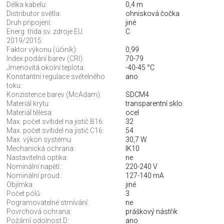
Délka kabelu:
0,4 m
Distributor světla:
ohnisková čočka
Druh připojení:
jiné
Energ. třída sv. zdroje EU
C
2019/2015:
Faktor výkonu (účiník):
0,99
Index podání barev (CRI):
70-79
Jmenovitá okolní teplota:
-40-45 °C
Konstantní regulace světelného
ano
toku:
Konzistence barev (McAdam):
SDCM4
Materiál krytu:
transparentní sklo
Materiál tělesa:
ocel
Max. počet svítidel na jistič B16:
32
Max. počet svítidel na jistič C16:
54
Max. výkon systému:
30,7 W
Mechanická ochrana:
IK10
Nastavitelná optika:
ne
Nominální napětí.:
220-240 V
Nominální proud.:
127-140 mA
Objímka:
jiné
Počet pólů:
3
Pogramovatelné stmívání:
ne
Povrchová ochrana:
práškový nástřik
Požární odolnost D:
ano