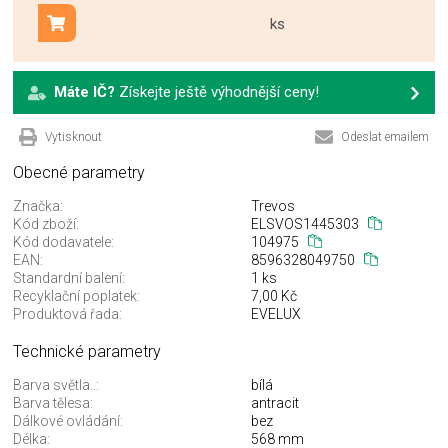
ks
Přidat do košíku
Máte IČ?
Získejte ještě výhodnější ceny!
Vytisknout
Odeslat emailem
Obecné parametry
Značka:
Trevos
Kód zboží:
ELSVOS1445303
Kód dodavatele:
104975
EAN:
8596328049750
Standardní balení:
1 ks
Recyklační poplatek:
7,00 Kč
Produktová řada:
EVELUX
Technické parametry
Barva světla..:
bílá
Barva tělesa:
antracit
Dálkové ovládání:
bez
Délka:
568 mm