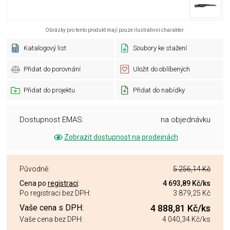
Obrázky pro tento produkt mají pouze ilustrativní charakter.
Katalogový list
Soubory ke stažení
Přidat do porovnání
Uložit do oblíbených
Přidat do projektu
Přidat do nabídky
Dostupnost EMAS:
na objednávku
Zobrazit dostupnost na prodejnách
Původně:
5 256,14 Kč
Cena po
registraci
:
4 693,89 Kč
/ks
Po registraci bez DPH:
3 879,25 Kč
Vaše cena s DPH:
4 888,81 Kč
/ks
Vaše cena bez DPH:
4 040,34 Kč
/ks