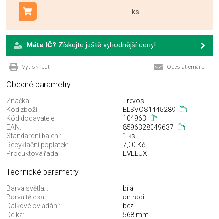
ks
Přidat do košíku
Máte IČ?
Získejte ještě výhodnější ceny!
Vytisknout
Odeslat emailem
Obecné parametry
Značka:
Trevos
Kód zboží:
ELSVOS1445289
Kód dodavatele:
104963
EAN:
8596328049637
Standardní balení:
1 ks
Recyklační poplatek:
7,00 Kč
Produktová řada:
EVELUX
Technické parametry
Barva světla..:
bílá
Barva tělesa:
antracit
Dálkové ovládání:
bez
Délka:
568 mm