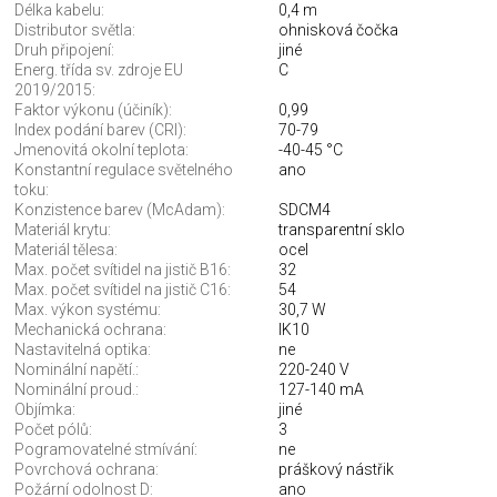
Délka kabelu:
0,4 m
Distributor světla:
ohnisková čočka
Druh připojení:
jiné
Energ. třída sv. zdroje EU
C
2019/2015:
Faktor výkonu (účiník):
0,99
Index podání barev (CRI):
70-79
Jmenovitá okolní teplota:
-40-45 °C
Konstantní regulace světelného
ano
toku:
Konzistence barev (McAdam):
SDCM4
Materiál krytu:
transparentní sklo
Materiál tělesa:
ocel
Max. počet svítidel na jistič B16:
32
Max. počet svítidel na jistič C16:
54
Max. výkon systému:
30,7 W
Mechanická ochrana:
IK10
Nastavitelná optika:
ne
Nominální napětí.:
220-240 V
Nominální proud.:
127-140 mA
Objímka:
jiné
Počet pólů:
3
Pogramovatelné stmívání:
ne
Povrchová ochrana:
práškový nástřik
Požární odolnost D:
ano