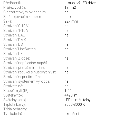
Předřadník:
proudový LED driver
Průřez vodiče:
1 mm2
S bezdrátovým ovládáním:
ne
S připojovacím kabelem:
ano
Šířka:
227 mm
Stmívání 0-10 V:
ne
Stmívání 1-10 V:
ne
Stmívání DALI:
ne
Stmívání DMX:
ne
Stmívání DSI:
ne
Stmívání LineSwitch:
ne
Stmívání RF:
ne
Stmívání Zigbee:
ne
Stmívání napájecího napětí:
ne
Stmívání přerušením fáze:
ne
Stmívání redukcí sinusových vln:
ne
Stmívání sepnutím fáze:
ne
Stmívání systémem výrobce:
ne
Stmívatelné:
ne
Stupeň krytí (IP):
IP66
Světelný tok:
4490 lm
Světelný zdroj:
LED neměnitelný
Teplota barvy.:
3000-3000 K
Třída ochrany:
I
Typ kabeláže:
ukončení