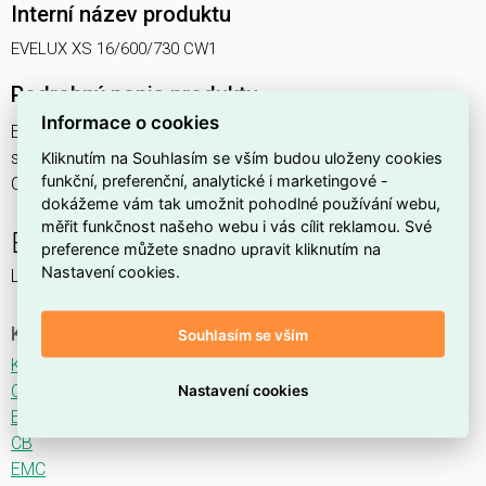
Interní název produktu
EVELUX XS 16/600/730 CW1
Podrobný popis produktu
Informace o cookies
EVELUX XS 16/600/730 CW1 37W IP66
svítidlo pouliční s modulem LED, spektrum 730A3, optika
Kliknutím na Souhlasím se vším budou uloženy cookies
funkční, preferenční, analytické i marketingové -
CW1 (Crosswalk)
dokážeme vám tak umožnit pohodlné používání webu,
měřit funkčnost našeho webu i vás cílit reklamou. Své
EVELUX
preference můžete snadno upravit kliknutím na
Nastavení cookies.
LED svítidlo pro osvětlení komunikací.
Ke stažení
Souhlasím se vším
Katalogový list
CE
Nastavení cookies
ENEC
CB
EMC