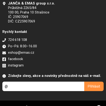
JANČA & EMAS group s.r.o.
Průběžná 2265/84
100 00, Praha 10 Strašnice
IČ: 25907069
DIČ: CZ25907069
Rychlý kontakt
724 618 108
Po–Pá: 8.00–16.00
eshop@emas.cz
facebook
instagram
Získejte slevy, akce a novinky přednostně na váš e-mail.