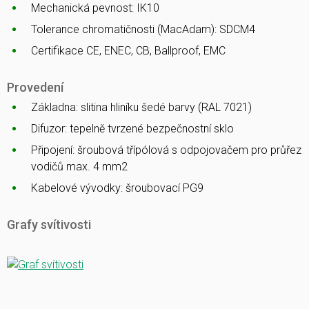
Mechanická pevnost: IK10
Tolerance chromatičnosti (MacAdam): SDCM4
Certifikace CE, ENEC, CB, Ballproof, EMC
Provedení
Základna: slitina hliníku šedé barvy (RAL 7021)
Difuzor: tepelně tvrzené bezpečnostní sklo
Připojení: šroubová třípólová s odpojovačem pro průřez
vodičů max. 4 mm2
Kabelové vývodky: šroubovací PG9
Grafy svítivosti