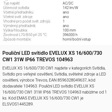
Typ napětí:
AC/DC
Účinnost svítidla:
142 lm/W
Včetně předřadníku:
ano
Včetně svět. zdroje:
ano
Vhodné pro počet svět. zdrojů:
1
Výměnný předřadník:
ano
Výška/hloubka:
100 mm
Životnost L70/B50 při 25 °C:
396000 h
Způsob montáže:
horní/boční vstup
Pouliční LED svítidlo EVELUX XS 16/600/730
CW1 31W IP66 TREVOS 104963
EVELUX XS 16/600/730 CW1 najdete v kategoriích Svítidla,
Svítidlo pro veřejné osvětlení, Svítidla, světelné zdroje a LED
osvětlení, výrobce Trevos, EAN 8596328049637, kód
dodavatele 104963. Pouliční LED svítidlo EVELUX XS
16/600/730 CW1 31W IP66 TREVOS 104963 nabízíme od 1
ks. Kód EMAS EVELUX XS 16/600/730 CW1 je
ELSVOS1445289.