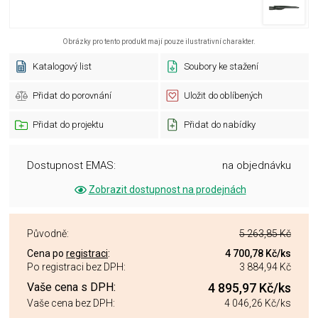
Obrázky pro tento produkt mají pouze ilustrativní charakter.
Katalogový list
Soubory ke stažení
Přidat do porovnání
Uložit do oblíbených
Přidat do projektu
Přidat do nabídky
Dostupnost EMAS:
na objednávku
Zobrazit dostupnost na prodejnách
Původně:
5 263,85 Kč
Cena po
registraci
:
4 700,78 Kč
/ks
Po registraci bez DPH:
3 884,94 Kč
Vaše cena s DPH:
4 895,97 Kč
/ks
Vaše cena bez DPH:
4 046,26 Kč
/ks