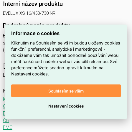
Interní název produktu
EVELUX XS 16/450/730 NR
Podrobný popis produktu
Informace o cookies
EVELUX XS 16/450/730 NR 26W IP66
svítidlo pouliční s modulem LED, spektrum 730A3, optika NR
Kliknutím na Souhlasím se vším budou uloženy cookies
funkční, preferenční, analytické i marketingové -
(Narrow Road TYPE II ME3)
dokážeme vám tak umožnit pohodlné používání webu,
měřit funkčnost našeho webu i vás cílit reklamou. Své
EVELUX
preference můžete snadno upravit kliknutím na
Nastavení cookies.
LED svítidlo pro osvětlení komunikací.
Ke stažení
Souhlasím se vším
Katalogový list
CE
Nastavení cookies
ENEC
CB
EMC