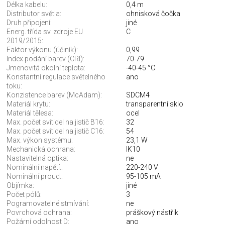
Délka kabelu:
0,4 m
Distributor světla:
ohnisková čočka
Druh připojení:
jiné
Energ. třída sv. zdroje EU
C
2019/2015:
Faktor výkonu (účiník):
0,99
Index podání barev (CRI):
70-79
Jmenovitá okolní teplota:
-40-45 °C
Konstantní regulace světelného
ano
toku:
Konzistence barev (McAdam):
SDCM4
Materiál krytu:
transparentní sklo
Materiál tělesa:
ocel
Max. počet svítidel na jistič B16:
32
Max. počet svítidel na jistič C16:
54
Max. výkon systému:
23,1 W
Mechanická ochrana:
IK10
Nastavitelná optika:
ne
Nominální napětí.:
220-240 V
Nominální proud.:
95-105 mA
Objímka:
jiné
Počet pólů:
3
Pogramovatelné stmívání:
ne
Povrchová ochrana:
práškový nástřik
Požární odolnost D:
ano