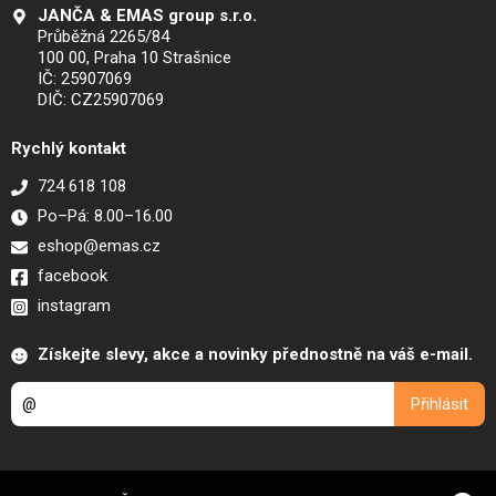
JANČA & EMAS group s.r.o.
Průběžná 2265/84
100 00, Praha 10 Strašnice
IČ: 25907069
DIČ: CZ25907069
Rychlý kontakt
724 618 108
Po–Pá: 8.00–16.00
eshop@emas.cz
facebook
instagram
Získejte slevy, akce a novinky přednostně na váš e-mail.