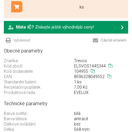
ks
Přidat do košíku
Máte IČ?
Získejte ještě výhodnější ceny!
Vytisknout
Odeslat emailem
Obecné parametry
Značka:
Trevos
Kód zboží:
ELSVOS1445344
Kód dodavatele:
104955
EAN:
8596328049552
Standardní balení:
1 ks
Recyklační poplatek:
7,00 Kč
Produktová řada:
EVELUX
Technické parametry
Barva světla..:
bílá
Barva tělesa:
antracit
Dálkové ovládání:
bez
Délka:
568 mm