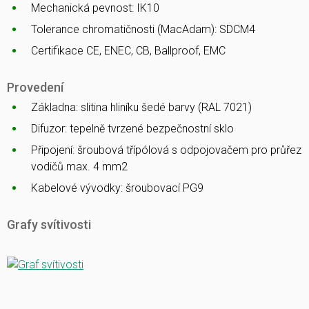
Mechanická pevnost: IK10
Tolerance chromatičnosti (MacAdam): SDCM4
Certifikace CE, ENEC, CB, Ballproof, EMC
Provedení
Základna: slitina hliníku šedé barvy (RAL 7021)
Difuzor: tepelně tvrzené bezpečnostní sklo
Připojení: šroubová třípólová s odpojovačem pro průřez
vodičů max. 4 mm2
Kabelové vývodky: šroubovací PG9
Grafy svítivosti