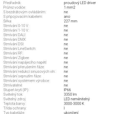
Předřadník:
proudový LED driver
Průřez vodiče:
1 mm2
S bezdrátovým ovládáním:
ne
S připojovacím kabelem:
ano
Šířka:
227 mm
Stmívání 0-10 V:
ne
Stmívání 1-10 V:
ne
Stmívání DALI:
ne
Stmívání DMX:
ne
Stmívání DSI:
ne
Stmívání LineSwitch:
ne
Stmívání RF:
ne
Stmívání Zigbee:
ne
Stmívání napájecího napětí:
ne
Stmívání přerušením fáze:
ne
Stmívání redukcí sinusových vln:
ne
Stmívání sepnutím fáze:
ne
Stmívání systémem výrobce:
ne
Stmívatelné:
ne
Stupeň krytí (IP):
IP66
Světelný tok:
3350 lm
Světelný zdroj:
LED neměnitelný
Teplota barvy.:
3000-3000 K
Třída ochrany:
I
Typ kabeláže:
ukončení