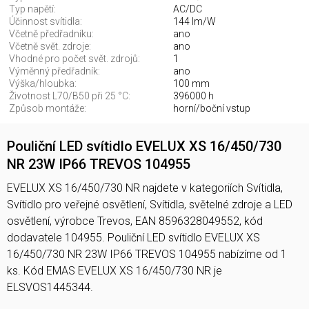
Typ napětí:
AC/DC
Účinnost svítidla:
144 lm/W
Včetně předřadníku:
ano
Včetně svět. zdroje:
ano
Vhodné pro počet svět. zdrojů:
1
Výměnný předřadník:
ano
Výška/hloubka:
100 mm
Životnost L70/B50 při 25 °C:
396000 h
Způsob montáže:
horní/boční vstup
Pouliční LED svítidlo EVELUX XS 16/450/730
NR 23W IP66 TREVOS 104955
EVELUX XS 16/450/730 NR najdete v kategoriích Svítidla,
Svítidlo pro veřejné osvětlení, Svítidla, světelné zdroje a LED
osvětlení, výrobce Trevos, EAN 8596328049552, kód
dodavatele 104955. Pouliční LED svítidlo EVELUX XS
16/450/730 NR 23W IP66 TREVOS 104955 nabízíme od 1
ks. Kód EMAS EVELUX XS 16/450/730 NR je
ELSVOS1445344.