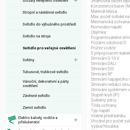
Stožáry veřejného osvětlení
Jmenovitá okolní tepl
Konzistence barev (
Materiál tělesa:
Stropní a nástěnné svítidlo
Max. počet svítidel na 
Mechanická ochrana
Svítidlo do výbušného prostředí
Nominální napětí.:
Objímka:
Svítidlo na stroje
Pogramovatelné stmí
Požární odolnost D:
Průřez vodiče:
Svítidlo pro veřejné osvětlení
S připojovacím kabel
Stmívání 0-10 V:
Svítilny
Stmívání DALI:
Stmívání DSI:
Tubusové, trubkové svítidlo
Stmívání RF:
Stmívání napájecího n
Vánoční, dekorativní a párty
Stmívání redukcí sinu
osvětlení
Stmívání systémem v
Stupeň krytí (IP):
Závěsné svítidlo
Světelný zdroj:
Třída ochrany:
Zemní svítidlo
Typ napětí:
Včetně předřadníku:
Elektro kabely, vodiče a
Vhodné pro počet svět
příslušenství
Výška/hloubka: