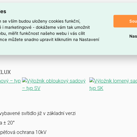
ies
Sou
m se vším budou uloženy cookies funkční,
ké i marketingové - dokážeme vám tak umožnit
bu, měřit funkčnost našeho webu i vás cílit
Nas
nce můžete snadno upravit kliknutím na Nastavení
VELUX
bavené svítidlo již v základní verzi
la ± 20°
pěťová ochrana 10kV