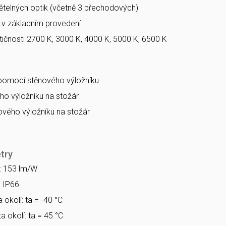
větelných optik (včetně 3 přechodových)
a v základním provedení
ičnosti 2700 K, 3000 K, 4000 K, 5000 K, 6500 K
 pomocí stěnového výložníku
o výložníku na stožár
vého výložníku na stožár
try
a: 153 lm/W
: IP66
 okolí: ta = -40 °C
a okolí: ta = 45 °C