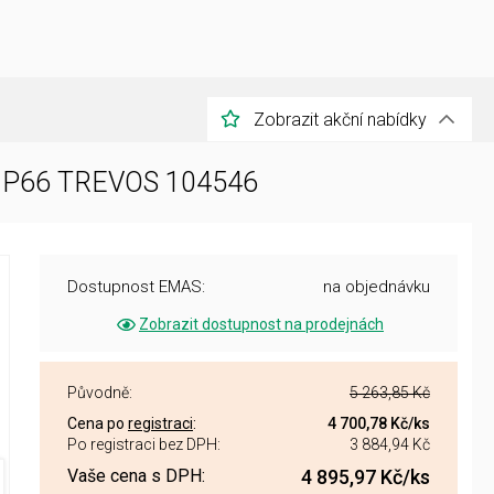
Zobrazit akční nabídky
W IP66 TREVOS 104546
Dostupnost EMAS:
na objednávku
Zobrazit dostupnost na prodejnách
Původně:
5 263,85 Kč
Cena po
registraci
:
4 700,78 Kč
/ks
Po registraci bez DPH:
3 884,94 Kč
Vaše cena s DPH:
4 895,97 Kč
/ks