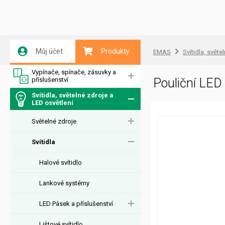
Můj účet
Produkty
EMAS
Svítidla, světe
Vypínače, spínače, zásuvky a
příslušenství
Pouliční LE
Svítidla, světelné zdroje a
LED osvětlení
Světelné zdroje
Svítidla
Halové svítidlo
Lankové systémy
LED Pásek a příslušenství
Lištové svítidlo