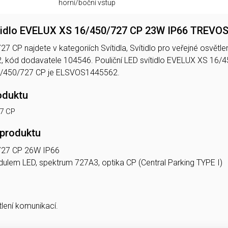
horní/boční vstup
ítidlo EVELUX XS 16/450/727 CP 23W IP66 TREVO
CP najdete v kategoriích Svítidla, Svítidlo pro veřejné osvětlení
kód dodavatele 104546. Pouliční LED svítidlo EVELUX XS 16
/450/727 CP je ELSVOS1445562.
oduktu
7 CP
 produktu
727 CP 26W IP66
modulem LED, spektrum 727A3, optika CP (Central Parking TYPE I)
tlení komunikací.