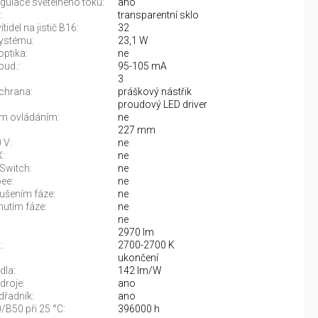
gulace světelného toku:
ano
:
transparentní sklo
tidel na jistič B16:
32
ystému:
23,1 W
optika:
ne
oud.:
95-105 mA
3
chrana:
práškový nástřik
proudový LED driver
m ovládáním:
ne
227 mm
 V:
ne
:
ne
Switch:
ne
ee:
ne
rušením fáze:
ne
nutím fáze:
ne
ne
2970 lm
:
2700-2700 K
:
ukončení
dla:
142 lm/W
droje:
ano
řadník:
ano
/B50 při 25 °C:
396000 h