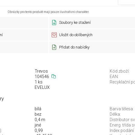
Obrázky pro tento produkt mají pouze ilustrativní charakter.
Soubory ke stažení
ní
Uložit do oblíbených
Přidat do nabídky
Trevos
Kód zboží:
104546
EAN:
1 ks
Recyklační po
EVELUX
ry
bílá
Barva tělesa:
bez
Délka:
0,4 m
Distributor sv
jiné
Energ. třída 
):
0,99
Index podání 