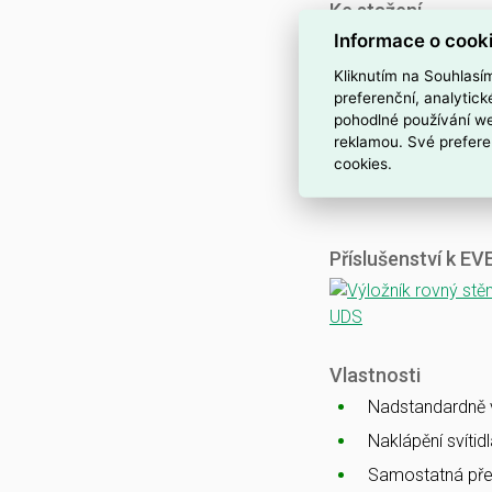
Ke stažení
Informace o cook
Katalogový list
CE
Kliknutím na Souhlasí
ENEC
preferenční, analytic
pohodlné používání we
CB
reklamou. Své prefere
EMC
cookies.
Ballproof
Příslušenství k E
Vlastnosti
Nadstandardně vy
Naklápění svítid
Samostatná pře