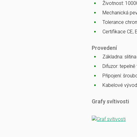
Životnost: 1000
Mechanická pev
Tolerance chro
Certifikace CE, 
Provedení
Základna: slitin
Difuzor: tepelně
Připojení: šrou
Kabelové vývod
Grafy svítivosti