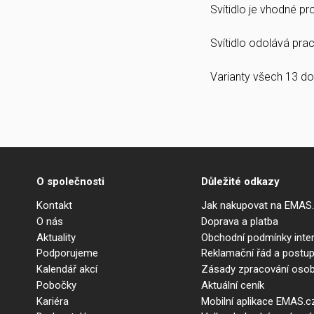
Svítidlo je vhodné p
Svítidlo odolává prach
Varianty všech 13 do
O společnosti
Důležité odkazy
Kontakt
Jak nakupovat na EMAS
O nás
Doprava a platba
Aktuality
Obchodní podmínky int
Podporujeme
Reklamační řád a postup
Kalendář akcí
Zásady zpracování osob
Pobočky
Aktuální ceník
Kariéra
Mobilní aplikace EMAS.c