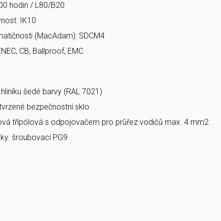
00 hodin / L80/B20
nost: IK10
matičnosti (MacAdam): SDCM4
ENEC, CB, Ballproof, EMC
a hliníku šedé barvy (RAL 7021)
 tvrzené bezpečnostní sklo
bová třípólová s odpojovačem pro průřez vodičů max. 4 mm2
ky: šroubovací PG9