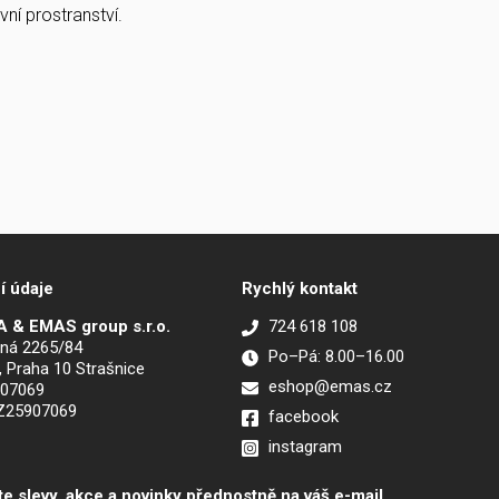
ní prostranství.
í údaje
Rychlý kontakt
 & EMAS group s.r.o.
724 618 108
ná 2265/84
Po–Pá: 8.00–16.00
, Praha 10 Strašnice
eshop@emas.cz
907069
CZ25907069
facebook
instagram
te slevy, akce a novinky přednostně na váš e-mail.