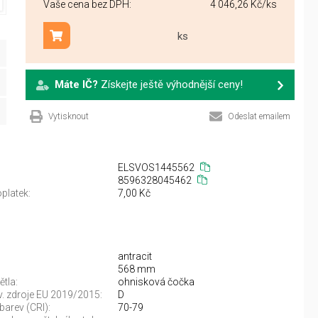
Vaše cena bez DPH:
4 046,26 Kč
/ks
ks
Přidat do košíku
Máte IČ?
Získejte ještě výhodnější ceny!
Vytisknout
Odeslat emailem
ELSVOS1445562
8596328045462
platek:
7,00 Kč
antracit
568 mm
ětla:
ohnisková čočka
sv. zdroje EU 2019/2015:
D
barev (CRI):
70-79