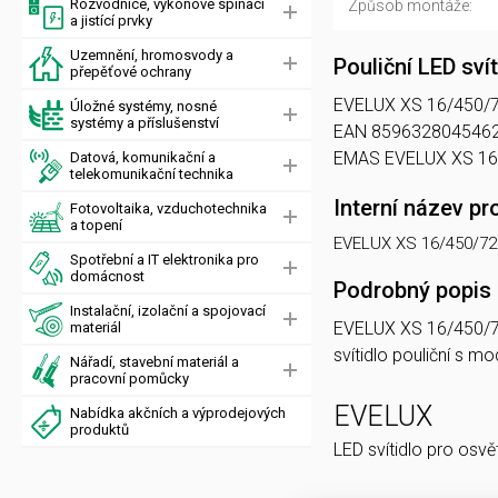
Rozvodnice, výkonové spínací
Způsob montáže:
a jistící prvky
Uzemnění, hromosvody a
Pouliční LED sv
přepěťové ochrany
EVELUX XS 16/450/727 
Úložné systémy, nosné
systémy a příslušenství
EAN 8596328045462, 
EMAS EVELUX XS 16
Datová, komunikační a
telekomunikační technika
Interní název pr
Fotovoltaika, vzduchotechnika
a topení
EVELUX XS 16/450/72
Spotřební a IT elektronika pro
domácnost
Podrobný popis
Instalační, izolační a spojovací
EVELUX XS 16/450/
materiál
svítidlo pouliční s 
Nářadí, stavební materiál a
pracovní pomůcky
EVELUX
Nabídka akčních a výprodejových
produktů
LED svítidlo pro osvě