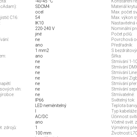
ota:
-40-45 °C
Konstantní re
McAdam):
SDCM4
Materiál krytu
ocel
Max. počet sví
jistič C16:
54
Max. výkon s
:
IK10
Nastavitelná 
220-240 V
Nominální pr
jiné
Počet pólů:
vání:
ne
Povrchová o
ano
Předřadník:
1 mm2
S bezdrátový
em:
ano
Šířka:
ne
Stmívání 1-10
ne
Stmívání DMX
ne
Stmívání Line
ne
Stmívání Zigb
apětí:
ne
Stmívání pře
sových vln:
ne
Stmívání sep
ýrobce:
ne
Stmívatelné:
IP66
Světelný tok:
LED neměnitelný
Teplota barvy.
I
Typ kabeláže
AC/DC
Účinnost svíti
ano
Včetně svět. z
. zdrojů:
1
Výměnný před
100 mm
Životnost L70