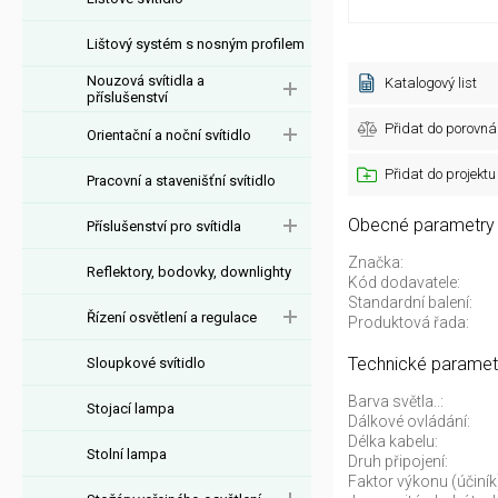
Lištový systém s nosným profilem
Nouzová svítidla a
Katalogový list
příslušenství
Přidat do porovná
Orientační a noční svítidlo
Přidat do projektu
Pracovní a stavenišťní svítidlo
Obecné parametry
Příslušenství pro svítidla
Značka:
Reflektory, bodovky, downlighty
Kód dodavatele:
Standardní balení:
Řízení osvětlení a regulace
Produktová řada:
Technické paramet
Sloupkové svítidlo
Barva světla..:
Stojací lampa
Dálkové ovládání:
Délka kabelu:
Stolní lampa
Druh připojení:
Faktor výkonu (účiník