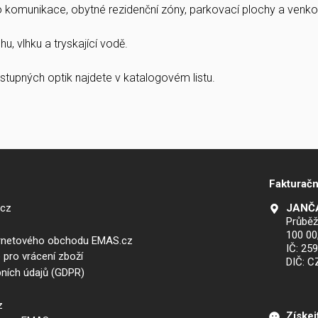
ro komunikace, obytné rezidenční zóny, parkovací plochy a venkov
u, vlhku a tryskající vodě.
stupných optik najdete v katalogovém listu.
Fakturačn
.cz
JANČA
Průběž
100 00
ernetového obchodu EMAS.cz
IČ: 25
 pro vrácení zboží
DIČ: 
ních údajů (GDPR)
z
Získej