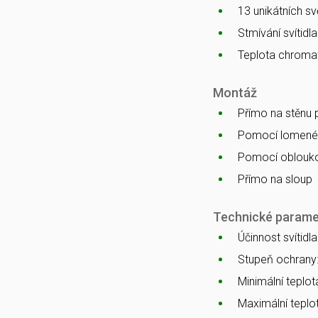
13 unikátních s
Stmívání svítidl
Teplota chromat
Montáž
Přímo na stěnu
Pomocí lomenéh
Pomocí oblouko
Přímo na sloup
Technické parame
Účinnost svítidl
Stupeň ochrany
Minimální teplota
Maximální teplot