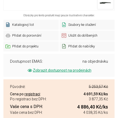
Obrázky pro tento produkt mají pouze ilustrativní charakter.
Katalogový list
Soubory ke stažení
Přidat do porovnání
Uložit do oblíbených
Přidat do projektu
Přidat do nabídky
Dostupnost EMAS:
na objednávku
Zobrazit dostupnost na prodejnách
Původně:
5 253,57 Kč
Cena po
registraci
:
4 691,59 Kč
/ks
Po registraci bez DPH:
3 877,35 Kč
Vaše cena s DPH:
4 886,40 Kč
/ks
Vaše cena bez DPH:
4 038,35 Kč
/ks