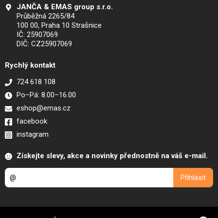
JANČA & EMAS group s.r.o.
Průběžná 2265/84
100 00, Praha 10 Strašnice
IČ: 25907069
DIČ: CZ25907069
Rychlý kontakt
724 618 108
Po–Pá: 8.00–16.00
eshop@emas.cz
facebook
instagram
Získejte slevy, akce a novinky přednostně na váš e-mail.