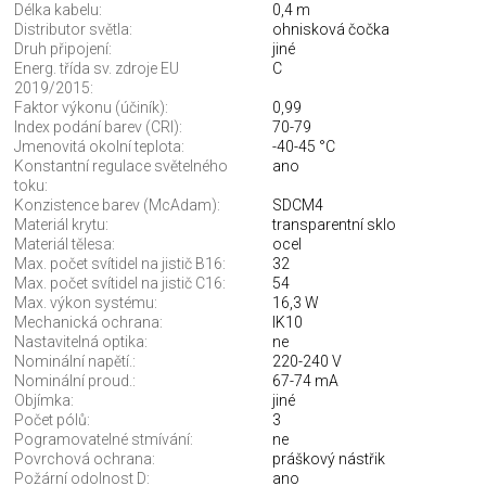
Délka kabelu:
0,4 m
Distributor světla:
ohnisková čočka
Druh připojení:
jiné
Energ. třída sv. zdroje EU
C
2019/2015:
Faktor výkonu (účiník):
0,99
Index podání barev (CRI):
70-79
Jmenovitá okolní teplota:
-40-45 °C
Konstantní regulace světelného
ano
toku:
Konzistence barev (McAdam):
SDCM4
Materiál krytu:
transparentní sklo
Materiál tělesa:
ocel
Max. počet svítidel na jistič B16:
32
Max. počet svítidel na jistič C16:
54
Max. výkon systému:
16,3 W
Mechanická ochrana:
IK10
Nastavitelná optika:
ne
Nominální napětí.:
220-240 V
Nominální proud.:
67-74 mA
Objímka:
jiné
Počet pólů:
3
Pogramovatelné stmívání:
ne
Povrchová ochrana:
práškový nástřik
Požární odolnost D:
ano