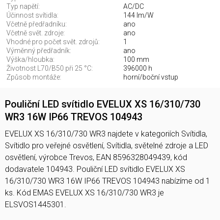
Typ napětí:
AC/DC
Účinnost svítidla:
144 lm/W
Včetně předřadníku:
ano
Včetně svět. zdroje:
ano
Vhodné pro počet svět. zdrojů:
1
Výměnný předřadník:
ano
Výška/hloubka:
100 mm
Životnost L70/B50 při 25 °C:
396000 h
Způsob montáže:
horní/boční vstup
Pouliční LED svítidlo EVELUX XS 16/310/730
WR3 16W IP66 TREVOS 104943
EVELUX XS 16/310/730 WR3 najdete v kategoriích Svítidla,
Svítidlo pro veřejné osvětlení, Svítidla, světelné zdroje a LED
osvětlení, výrobce Trevos, EAN 8596328049439, kód
dodavatele 104943. Pouliční LED svítidlo EVELUX XS
16/310/730 WR3 16W IP66 TREVOS 104943 nabízíme od 1
ks. Kód EMAS EVELUX XS 16/310/730 WR3 je
ELSVOS1445301.