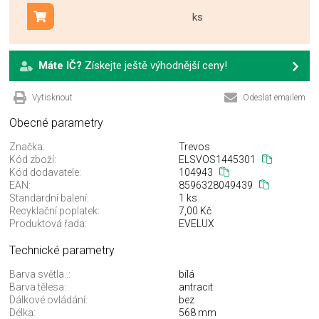
ks
Přidat do košíku
Máte IČ?
Získejte ještě výhodnější ceny!
Vytisknout
Odeslat emailem
Obecné parametry
Značka:
Trevos
Kód zboží:
ELSVOS1445301
Kód dodavatele:
104943
EAN:
8596328049439
Standardní balení:
1 ks
Recyklační poplatek:
7,00 Kč
Produktová řada:
EVELUX
Technické parametry
Barva světla..:
bílá
Barva tělesa:
antracit
Dálkové ovládání:
bez
Délka:
568 mm