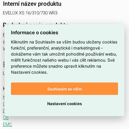
Interní název produktu
EVELUX XS 16/310/730 WR3
Podrobný popis produktu
Informace o cookies
EVELUX XS 16/310/730 WR3 18W IP66
svítidlo pouliční s modulem LED, spektrum 730A3, optika
Kliknutím na Souhlasím se vším budou uloženy cookies
funkční, preferenční, analytické i marketingové -
WR3 (Wide Road TYPE I CENTRAL LANE)
dokážeme vám tak umožnit pohodlné používání webu,
měřit funkčnost našeho webu i vás cílit reklamou. Své
EVELUX
preference můžete snadno upravit kliknutím na
Nastavení cookies.
LED svítidlo pro osvětlení komunikací.
Ke stažení
Souhlasím se vším
Katalogový list
CE
Nastavení cookies
ENEC
CB
EMC