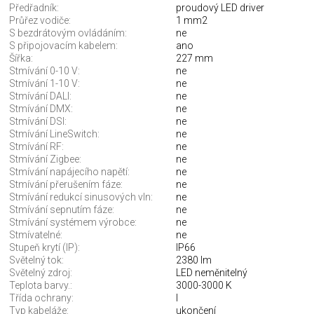
Předřadník:
proudový LED driver
Průřez vodiče:
1 mm2
S bezdrátovým ovládáním:
ne
S připojovacím kabelem:
ano
Šířka:
227 mm
Stmívání 0-10 V:
ne
Stmívání 1-10 V:
ne
Stmívání DALI:
ne
Stmívání DMX:
ne
Stmívání DSI:
ne
Stmívání LineSwitch:
ne
Stmívání RF:
ne
Stmívání Zigbee:
ne
Stmívání napájecího napětí:
ne
Stmívání přerušením fáze:
ne
Stmívání redukcí sinusových vln:
ne
Stmívání sepnutím fáze:
ne
Stmívání systémem výrobce:
ne
Stmívatelné:
ne
Stupeň krytí (IP):
IP66
Světelný tok:
2380 lm
Světelný zdroj:
LED neměnitelný
Teplota barvy.:
3000-3000 K
Třída ochrany:
I
Typ kabeláže:
ukončení