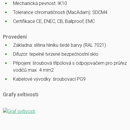
Mechanická pevnost: IK10
Tolerance chromatičnosti (MacAdam): SDCM4
Certifikace CE, ENEC, CB, Ballproof, EMC
Provedení
Základna: slitina hliníku šedé barvy (RAL 7021)
Difuzor: tepelně tvrzené bezpečnostní sklo
Připojení: šroubová třípólová s odpojovačem pro průřez
vodičů max. 4 mm2
Kabelové vývodky: šroubovací PG9
Grafy svítivosti