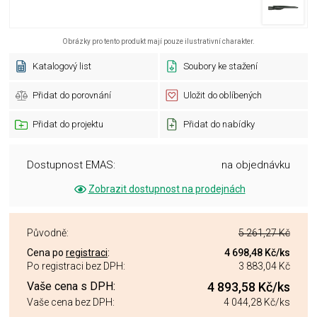
Obrázky pro tento produkt mají pouze ilustrativní charakter.
Katalogový list
Soubory ke stažení
Přidat do porovnání
Uložit do oblíbených
Přidat do projektu
Přidat do nabídky
Dostupnost EMAS:
na objednávku
Zobrazit dostupnost na prodejnách
Původně:
5 261,27 Kč
Cena po
registraci
:
4 698,48 Kč
/ks
Po registraci bez DPH:
3 883,04 Kč
Vaše cena s DPH:
4 893,58 Kč
/ks
Vaše cena bez DPH:
4 044,28 Kč
/ks