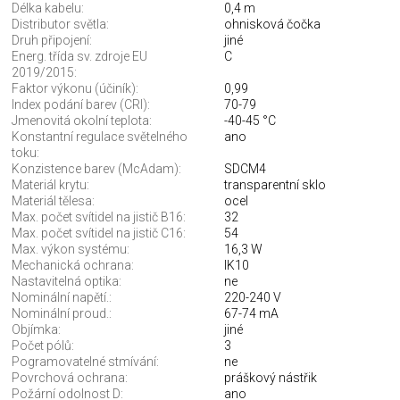
Délka kabelu:
0,4 m
Distributor světla:
ohnisková čočka
Druh připojení:
jiné
Energ. třída sv. zdroje EU
C
2019/2015:
Faktor výkonu (účiník):
0,99
Index podání barev (CRI):
70-79
Jmenovitá okolní teplota:
-40-45 °C
Konstantní regulace světelného
ano
toku:
Konzistence barev (McAdam):
SDCM4
Materiál krytu:
transparentní sklo
Materiál tělesa:
ocel
Max. počet svítidel na jistič B16:
32
Max. počet svítidel na jistič C16:
54
Max. výkon systému:
16,3 W
Mechanická ochrana:
IK10
Nastavitelná optika:
ne
Nominální napětí.:
220-240 V
Nominální proud.:
67-74 mA
Objímka:
jiné
Počet pólů:
3
Pogramovatelné stmívání:
ne
Povrchová ochrana:
práškový nástřik
Požární odolnost D:
ano