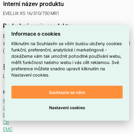
Interní název produktu
EVELUX XS 16/310/730 MR1
Podrobný popis produktu
Informace o cookies
EVELUX XS 16/310/730 MR1 18W IP66
svítidlo pouliční s modulem LED, spektrum 730A3, optika MR1
Kliknutím na Souhlasím se vším budou uloženy cookies
funkční, preferenční, analytické i marketingové -
(Main Road TYPE II ME3A)
dokážeme vám tak umožnit pohodlné používání webu,
měřit funkčnost našeho webu i vás cílit reklamou. Své
EVELUX
preference můžete snadno upravit kliknutím na
Nastavení cookies.
LED svítidlo pro osvětlení komunikací.
Ke stažení
Souhlasím se vším
Katalogový list
CE
Nastavení cookies
ENEC
CB
EMC