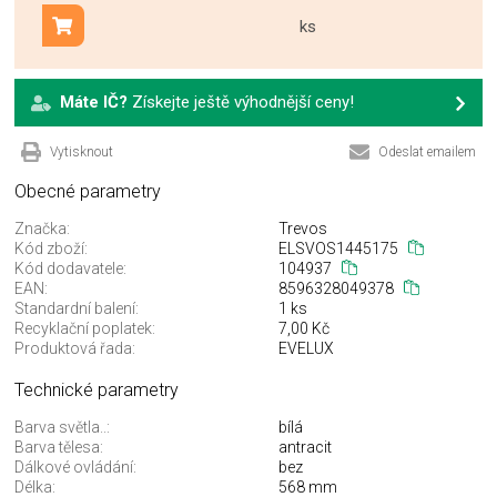
ks
Přidat do košíku
Máte IČ?
Získejte ještě výhodnější ceny!
Vytisknout
Odeslat emailem
Obecné parametry
Značka:
Trevos
Kód zboží:
ELSVOS1445175
Kód dodavatele:
104937
EAN:
8596328049378
Standardní balení:
1 ks
Recyklační poplatek:
7,00 Kč
Produktová řada:
EVELUX
Technické parametry
Barva světla..:
bílá
Barva tělesa:
antracit
Dálkové ovládání:
bez
Délka:
568 mm