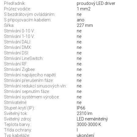
Předřadník:
proudový LED driver
Průřez vodiče:
1 mm2
S bezdrátovým ovládáním:
ne
S připojovacím kabelem:
ano
Šířka:
227 mm
Stmívání 0-10 V:
ne
Stmívání 1-10 V:
ne
Stmívání DALI:
ne
Stmívání DMX:
ne
Stmívání DSI:
ne
Stmívání LineSwitch:
ne
Stmívání RF:
ne
Stmívání Zigbee:
ne
Stmívání napájecího napětí:
ne
Stmívání přerušením fáze:
ne
Stmívání redukcí sinusových vln:
ne
Stmívání sepnutím fáze:
ne
Stmívání systémem výrobce:
ne
Stmívatelné:
ne
Stupeň krytí (IP):
IP66
Světelný tok:
2310 lm
Světelný zdroj:
LED neměnitelný
Teplota barvy.:
3000-3000 K
Třída ochrany:
I
Typ kabeláže:
ukončení