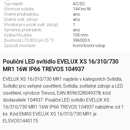
Typ napětí:
AC/DC
Účinnost svítidla:
144 lm/W
Včetně předřadníku:
ano
Včetně svět. zdroje:
ano
Vhodné pro počet svět. zdrojů:
1
Výměnný předřadník:
ano
Výška/hloubka:
100 mm
Životnost L70/B50 při 25 °C:
396000 h
Způsob montáže:
horní/boční vstup
Pouliční LED svítidlo EVELUX XS 16/310/730
MR1 16W IP66 TREVOS 104937
EVELUX XS 16/310/730 MR1 najdete v kategoriích Svítidla,
Svítidlo pro veřejné osvětlení, Svítidla, světelné zdroje a LED
osvětlení, výrobce Trevos, EAN 8596328049378, kód
dodavatele 104937. Pouliční LED svítidlo EVELUX XS
16/310/730 MR1 16W IP66 TREVOS 104937 nabízíme od 1
ks. Kód EMAS EVELUX XS 16/310/730 MR1 je
ELSVOS1445175.