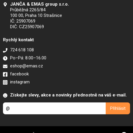
JANČA & EMAS group s.r.o.
Průběžná 2265/84
100 00, Praha 10 Strašnice
IČ: 25907069
DIČ: CZ25907069
Rychlý kontakt
724 618 108
Po–Pá: 8.00–16.00
eshop@emas.cz
facebook
instagram
Získejte slevy, akce a novinky přednostně na váš e-mail.