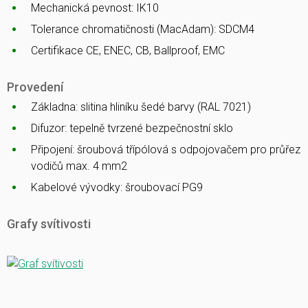
Mechanická pevnost: IK10
Tolerance chromatičnosti (MacAdam): SDCM4
Certifikace CE, ENEC, CB, Ballproof, EMC
Provedení
Základna: slitina hliníku šedé barvy (RAL 7021)
Difuzor: tepelně tvrzené bezpečnostní sklo
Připojení: šroubová třípólová s odpojovačem pro průřez
vodičů max. 4 mm2
Kabelové vývodky: šroubovací PG9
Grafy svítivosti