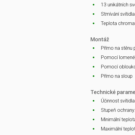
13 unikátních s
Stmívání svítidl
Teplota chromat
Montáž
Přímo na stěnu
Pomocí lomenéh
Pomocí oblouko
Přímo na sloup
Technické parame
Účinnost svítidl
Stupeň ochrany
Minimální teplota
Maximální teplot