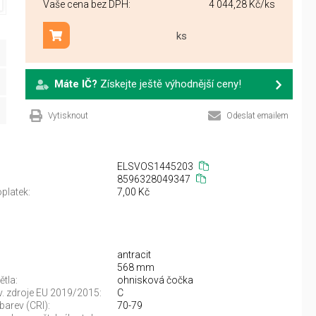
Vaše cena bez DPH:
4 044,28 Kč
/ks
ks
Přidat do košíku
Máte IČ?
Získejte ještě výhodnější ceny!
Vytisknout
Odeslat emailem
ELSVOS1445203
8596328049347
platek:
7,00 Kč
antracit
568 mm
ětla:
ohnisková čočka
sv. zdroje EU 2019/2015:
C
barev (CRI):
70-79