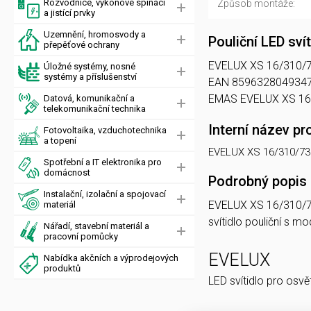
Rozvodnice, výkonové spínací
Způsob montáže:
a jistící prvky
Uzemnění, hromosvody a
Pouliční LED sv
přepěťové ochrany
EVELUX XS 16/310/730 
Úložné systémy, nosné
systémy a příslušenství
EAN 8596328049347, 
EMAS EVELUX XS 16
Datová, komunikační a
telekomunikační technika
Interní název pr
Fotovoltaika, vzduchotechnika
a topení
EVELUX XS 16/310/73
Spotřební a IT elektronika pro
domácnost
Podrobný popis
Instalační, izolační a spojovací
EVELUX XS 16/310/
materiál
svítidlo pouliční s 
Nářadí, stavební materiál a
pracovní pomůcky
EVELUX
Nabídka akčních a výprodejových
produktů
LED svítidlo pro osvě