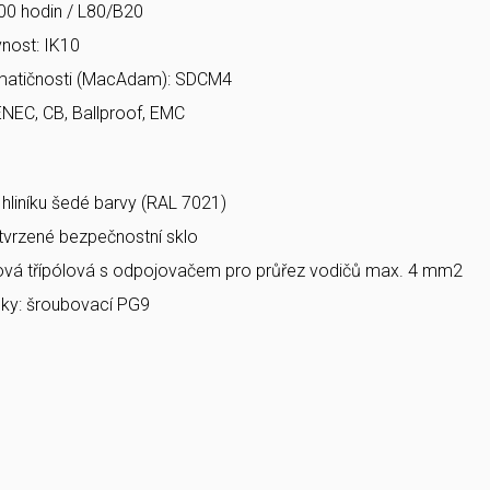
00 hodin / L80/B20
nost: IK10
matičnosti (MacAdam): SDCM4
ENEC, CB, Ballproof, EMC
a hliníku šedé barvy (RAL 7021)
 tvrzené bezpečnostní sklo
bová třípólová s odpojovačem pro průřez vodičů max. 4 mm2
ky: šroubovací PG9