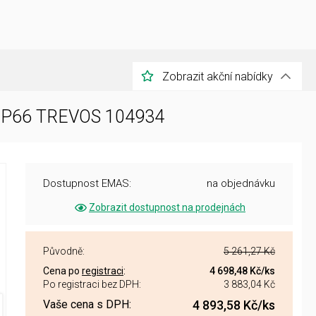
Zobrazit akční nabídky
W IP66 TREVOS 104934
Dostupnost EMAS:
na objednávku
Zobrazit dostupnost na prodejnách
Původně:
5 261,27 Kč
Cena po
registraci
:
4 698,48 Kč
/ks
Po registraci bez DPH:
3 883,04 Kč
Vaše cena s DPH:
4 893,58 Kč
/ks