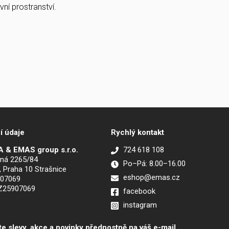
ní prostranství.
í údaje
Rychlý kontakt
 & EMAS group s.r.o.
724 618 108
ná 2265/84
Po–Pá: 8.00–16.00
, Praha 10 Strašnice
eshop@emas.cz
907069
CZ25907069
facebook
instagram
te slevy, akce a novinky přednostně na váš e-mail.