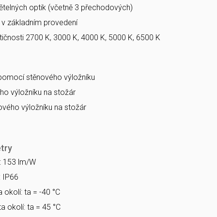
větelných optik (včetně 3 přechodových)
a v základním provedení
ičnosti 2700 K, 3000 K, 4000 K, 5000 K, 6500 K
 pomocí stěnového výložníku
o výložníku na stožár
vého výložníku na stožár
try
a: 153 lm/W
: IP66
 okolí: ta = -40 °C
a okolí: ta = 45 °C