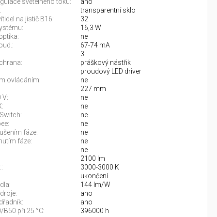
gulace světelného toku:
ano
:
transparentní sklo
tidel na jistič B16:
32
ystému:
16,3 W
optika:
ne
oud.:
67-74 mA
3
chrana:
práškový nástřik
proudový LED driver
m ovládáním:
ne
227 mm
 V:
ne
:
ne
Switch:
ne
ee:
ne
rušením fáze:
ne
nutím fáze:
ne
ne
2100 lm
:
3000-3000 K
:
ukončení
dla:
144 lm/W
droje:
ano
řadník:
ano
/B50 při 25 °C:
396000 h