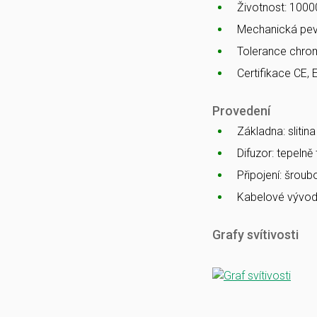
Životnost: 1000
Mechanická pev
Tolerance chro
Certifikace CE, 
Provedení
Základna: slitin
Difuzor: tepelně
Připojení: šrou
Kabelové vývod
Grafy svítivosti