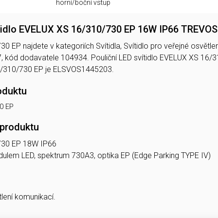
horní/boční vstup
ítidlo EVELUX XS 16/310/730 EP 16W IP66 TREVO
EP najdete v kategoriích Svítidla, Svítidlo pro veřejné osvětlení
kód dodavatele 104934. Pouliční LED svítidlo EVELUX XS 16/
/310/730 EP je ELSVOS1445203.
oduktu
0 EP
 produktu
730 EP 18W IP66
modulem LED, spektrum 730A3, optika EP (Edge Parking TYPE IV)
tlení komunikací.