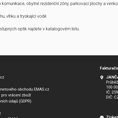
ro komunikace, obytné rezidenční zóny, parkovací plochy a venkov
u, vlhku a tryskající vodě.
stupných optik najdete v katalogovém listu.
Fakturačn
.cz
JANČA
Průběž
100 00
ernetového obchodu EMAS.cz
IČ: 25
 pro vrácení zboží
DIČ: 
ních údajů (GDPR)
z
Získej