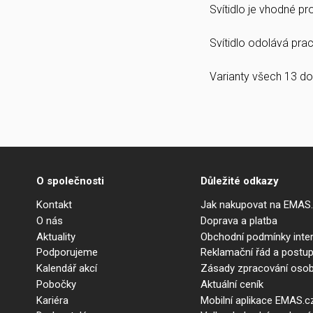
Svítidlo je vhodné p
Svítidlo odolává prach
Varianty všech 13 do
O společnosti
Důležité odkazy
Kontakt
Jak nakupovat na EMAS
O nás
Doprava a platba
Aktuality
Obchodní podmínky int
Podporujeme
Reklamační řád a postup
Kalendář akcí
Zásady zpracování osob
Pobočky
Aktuální ceník
Kariéra
Mobilní aplikace EMAS.c