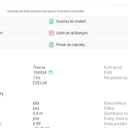
Obrázky pro tento produkt mají pouze ilustrativní charakter.
Soubory ke stažení
ní
Uložit do oblíbených
Přidat do nabídky
Trevos
Kód zboží:
104934
EAN:
1 ks
Recyklační po
EVELUX
ry
bílá
Barva tělesa:
bez
Délka:
0,4 m
Distributor sv
jiné
Energ. třída 
):
0,99
Index podání 