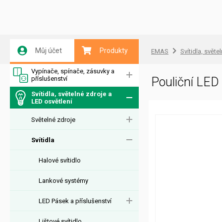
Můj účet
Produkty
EMAS
Svítidla, světe
Vypínače, spínače, zásuvky a
příslušenství
Pouliční LE
Svítidla, světelné zdroje a
LED osvětlení
Světelné zdroje
Svítidla
Halové svítidlo
Lankové systémy
LED Pásek a příslušenství
Lištové svítidlo