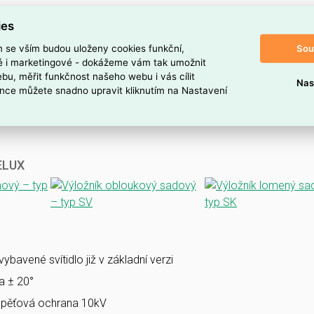
ies
Sou
m se vším budou uloženy cookies funkční,
ké i marketingové - dokážeme vám tak umožnit
bu, měřit funkčnost našeho webu i vás cílit
Nas
nce můžete snadno upravit kliknutím na Nastavení
VELUX
bavené svítidlo již v základní verzi
la ± 20°
pěťová ochrana 10kV