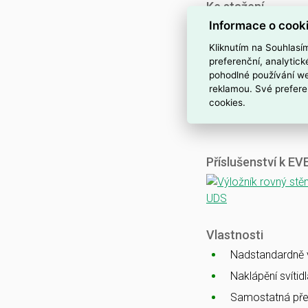
Ke stažení
Informace o cook
Katalogový list
CE
Kliknutím na Souhlasí
ENEC
preferenční, analytic
pohodlné používání we
CB
reklamou. Své prefere
EMC
cookies.
Ballproof
Příslušenství k E
Vlastnosti
Nadstandardně vy
Naklápění svítid
Samostatná pře