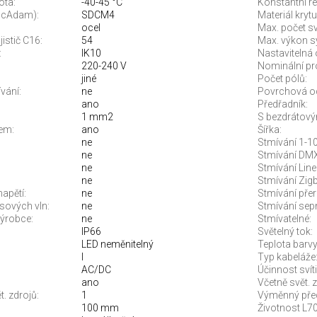
ota:
-40-45 °C
Konstantní re
McAdam):
SDCM4
Materiál krytu
ocel
Max. počet sví
jistič C16:
54
Max. výkon s
:
IK10
Nastavitelná 
220-240 V
Nominální pr
jiné
Počet pólů:
vání:
ne
Povrchová o
ano
Předřadník:
1 mm2
S bezdrátový
em:
ano
Šířka:
ne
Stmívání 1-10
ne
Stmívání DMX
ne
Stmívání Line
ne
Stmívání Zigb
apětí:
ne
Stmívání pře
sových vln:
ne
Stmívání sep
ýrobce:
ne
Stmívatelné:
IP66
Světelný tok:
LED neměnitelný
Teplota barvy.
I
Typ kabeláže
AC/DC
Účinnost svíti
ano
Včetně svět. z
. zdrojů:
1
Výměnný před
100 mm
Životnost L70