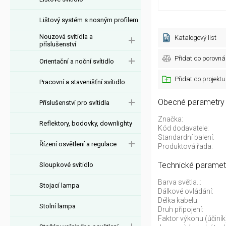
Lištový systém s nosným profilem
Nouzová svítidla a
Katalogový list
příslušenství
Přidat do porovná
Orientační a noční svítidlo
Přidat do projektu
Pracovní a stavenišťní svítidlo
Obecné parametry
Příslušenství pro svítidla
Značka:
Reflektory, bodovky, downlighty
Kód dodavatele:
Standardní balení:
Řízení osvětlení a regulace
Produktová řada:
Technické paramet
Sloupkové svítidlo
Barva světla..:
Stojací lampa
Dálkové ovládání:
Délka kabelu:
Stolní lampa
Druh připojení:
Faktor výkonu (účiník