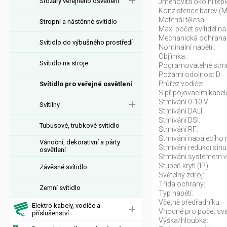
Stožáry veřejného osvětlení
Jmenovitá okolní tepl
Konzistence barev (
Materiál tělesa:
Stropní a nástěnné svítidlo
Max. počet svítidel na 
Mechanická ochrana
Svítidlo do výbušného prostředí
Nominální napětí.:
Objímka:
Svítidlo na stroje
Pogramovatelné stmí
Požární odolnost D:
Průřez vodiče:
Svítidlo pro veřejné osvětlení
S připojovacím kabel
Stmívání 0-10 V:
Svítilny
Stmívání DALI:
Stmívání DSI:
Tubusové, trubkové svítidlo
Stmívání RF:
Stmívání napájecího n
Vánoční, dekorativní a párty
Stmívání redukcí sinu
osvětlení
Stmívání systémem v
Stupeň krytí (IP):
Závěsné svítidlo
Světelný zdroj:
Třída ochrany:
Zemní svítidlo
Typ napětí:
Včetně předřadníku:
Elektro kabely, vodiče a
Vhodné pro počet svět
příslušenství
Výška/hloubka: