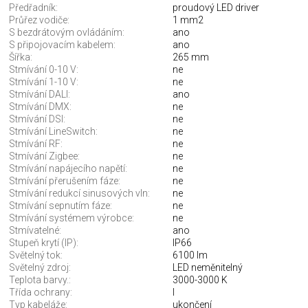
Předřadník:
proudový LED driver
Průřez vodiče:
1 mm2
S bezdrátovým ovládáním:
ano
S připojovacím kabelem:
ano
Šířka:
265 mm
Stmívání 0-10 V:
ne
Stmívání 1-10 V:
ne
Stmívání DALI:
ano
Stmívání DMX:
ne
Stmívání DSI:
ne
Stmívání LineSwitch:
ne
Stmívání RF:
ne
Stmívání Zigbee:
ne
Stmívání napájecího napětí:
ne
Stmívání přerušením fáze:
ne
Stmívání redukcí sinusových vln:
ne
Stmívání sepnutím fáze:
ne
Stmívání systémem výrobce:
ne
Stmívatelné:
ano
Stupeň krytí (IP):
IP66
Světelný tok:
6100 lm
Světelný zdroj:
LED neměnitelný
Teplota barvy.:
3000-3000 K
Třída ochrany:
I
Typ kabeláže:
ukončení