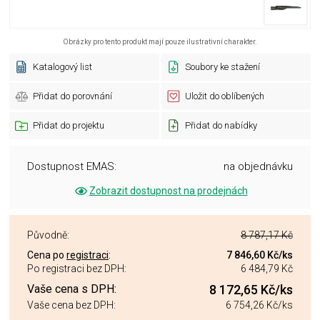
Obrázky pro tento produkt mají pouze ilustrativní charakter.
Katalogový list
Soubory ke stažení
Přidat do porovnání
Uložit do oblíbených
Přidat do projektu
Přidat do nabídky
Dostupnost EMAS:
na objednávku
Zobrazit dostupnost na prodejnách
Původně:
8 787,17 Kč
Cena po
registraci
:
7 846,60 Kč
/ks
Po registraci bez DPH:
6 484,79 Kč
Vaše cena s DPH:
8 172,65 Kč
/ks
Vaše cena bez DPH:
6 754,26 Kč
/ks