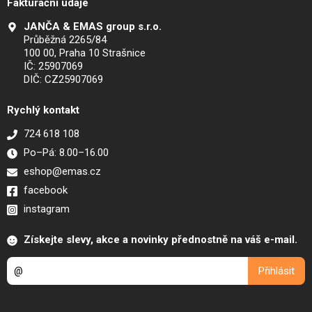
Fakturační údaje
JANČA & EMAS group s.r.o.
Průběžná 2265/84
100 00, Praha 10 Strašnice
IČ: 25907069
DIČ: CZ25907069
Rychlý kontakt
724 618 108
Po–Pá: 8.00–16.00
eshop@emas.cz
facebook
instagram
Získejte slevy, akce a novinky přednostně na váš e-mail.