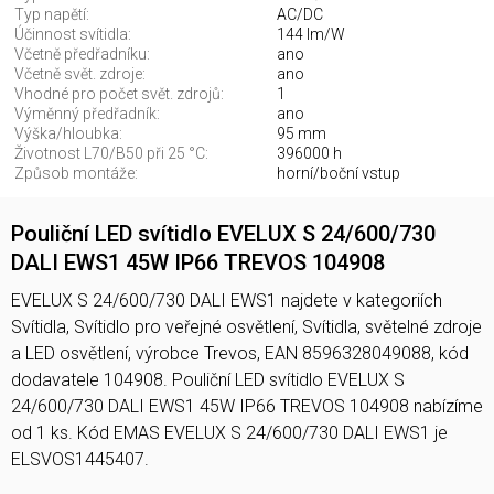
Typ napětí:
AC/DC
Účinnost svítidla:
144 lm/W
Včetně předřadníku:
ano
Včetně svět. zdroje:
ano
Vhodné pro počet svět. zdrojů:
1
Výměnný předřadník:
ano
Výška/hloubka:
95 mm
Životnost L70/B50 při 25 °C:
396000 h
Způsob montáže:
horní/boční vstup
Pouliční LED svítidlo EVELUX S 24/600/730
DALI EWS1 45W IP66 TREVOS 104908
EVELUX S 24/600/730 DALI EWS1 najdete v kategoriích
Svítidla, Svítidlo pro veřejné osvětlení, Svítidla, světelné zdroje
a LED osvětlení, výrobce Trevos, EAN 8596328049088, kód
dodavatele 104908. Pouliční LED svítidlo EVELUX S
24/600/730 DALI EWS1 45W IP66 TREVOS 104908 nabízíme
od 1 ks. Kód EMAS EVELUX S 24/600/730 DALI EWS1 je
ELSVOS1445407.