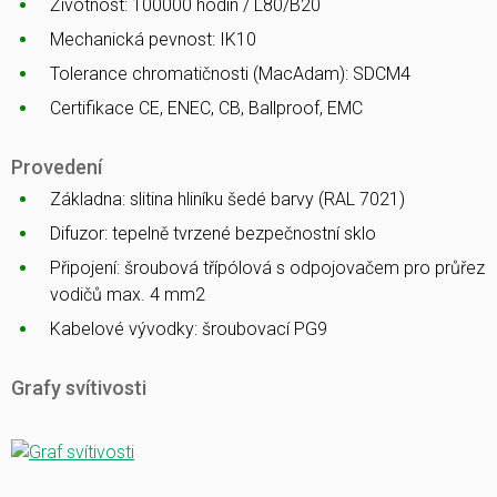
Životnost: 100000 hodin / L80/B20
Mechanická pevnost: IK10
Tolerance chromatičnosti (MacAdam): SDCM4
Certifikace CE, ENEC, CB, Ballproof, EMC
Provedení
Základna: slitina hliníku šedé barvy (RAL 7021)
Difuzor: tepelně tvrzené bezpečnostní sklo
Připojení: šroubová třípólová s odpojovačem pro průřez
vodičů max. 4 mm2
Kabelové vývodky: šroubovací PG9
Grafy svítivosti