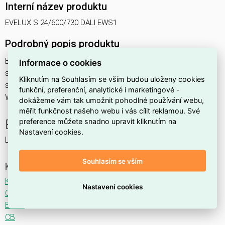
Interní název produktu
EVELUX S 24/600/730 DALI EWS1
Podrobný popis produktu
EVELUX S 24/600/730 DALI EWS1 53W IP66
Informace o cookies
svítidlo pouliční s modulem LED, spektrum 730A3, regulace
Kliknutím na Souhlasím se vším budou uloženy cookies
stmívání ovládané DALI protokolem, optika EWS1 (Extra
funkční, preferenční, analytické i marketingové -
Wide Street TYPE III - M)
dokážeme vám tak umožnit pohodlné používání webu,
měřit funkčnost našeho webu i vás cílit reklamou. Své
preference můžete snadno upravit kliknutím na
EVELUX
Nastavení cookies.
LED svítidlo pro osvětlení komunikací.
Souhlasím se vším
Ke stažení
Katalogový list
Nastavení cookies
CE
ENEC
CB