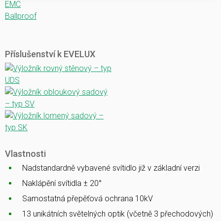
EMC
Ballproof
Příslušenství k EVELUX
Vlastnosti
Nadstandardně vybavené svítidlo již v základní verzi
Naklápění svítidla ± 20°
Samostatná přepěťová ochrana 10kV
13 unikátních světelných optik (včetně 3 přechodových)