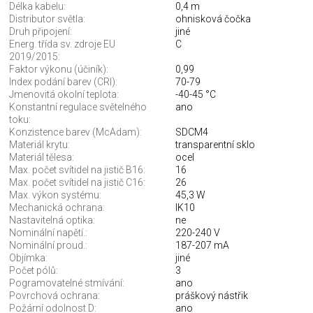
Délka kabelu:
0,4 m
Distributor světla:
ohnisková čočka
Druh připojení:
jiné
Energ. třída sv. zdroje EU
C
2019/2015:
Faktor výkonu (účiník):
0,99
Index podání barev (CRI):
70-79
Jmenovitá okolní teplota:
-40-45 °C
Konstantní regulace světelného
ano
toku:
Konzistence barev (McAdam):
SDCM4
Materiál krytu:
transparentní sklo
Materiál tělesa:
ocel
Max. počet svítidel na jistič B16:
16
Max. počet svítidel na jistič C16:
26
Max. výkon systému:
45,3 W
Mechanická ochrana:
IK10
Nastavitelná optika:
ne
Nominální napětí.:
220-240 V
Nominální proud.:
187-207 mA
Objímka:
jiné
Počet pólů:
3
Pogramovatelné stmívání:
ano
Povrchová ochrana:
práškový nástřik
Požární odolnost D:
ano