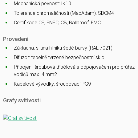
Mechanická pevnost: IK10
Tolerance chromatičnosti (MacAdam): SDCM4
Certifikace CE, ENEC, CB, Ballproof, EMC
Provedení
Základna: slitina hliníku šedé barvy (RAL 7021)
Difuzor: tepelně tvrzené bezpečnostní sklo
Připojení: šroubová třípólová s odpojovačem pro průřez
vodičů max. 4 mm2
Kabelové vývodky: šroubovací PG9
Grafy svítivosti