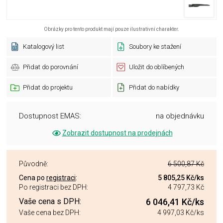
Obrázky pro tento produkt mají pouze ilustrativní charakter.
Katalogový list
Soubory ke stažení
Přidat do porovnání
Uložit do oblíbených
Přidat do projektu
Přidat do nabídky
Dostupnost EMAS:
na objednávku
Zobrazit dostupnost na prodejnách
Původně:
6 500,87 Kč
Cena po
registraci
:
5 805,25 Kč
/ks
Po registraci bez DPH:
4 797,73 Kč
Vaše cena s DPH:
6 046,41 Kč
/ks
Vaše cena bez DPH:
4 997,03 Kč
/ks