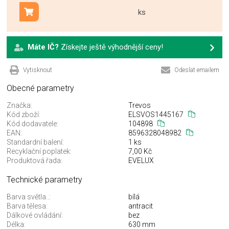
ks
Přidat do košíku
Máte IČ?
Získejte ještě výhodnější ceny!
Vytisknout
Odeslat emailem
Obecné parametry
Značka:
Trevos
Kód zboží:
ELSVOS1445167
Kód dodavatele:
104898
EAN:
8596328048982
Standardní balení:
1 ks
Recyklační poplatek:
7,00 Kč
Produktová řada:
EVELUX
Technické parametry
Barva světla..:
bílá
Barva tělesa:
antracit
Dálkové ovládání:
bez
Délka:
630 mm