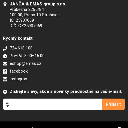
JANČA & EMAS group s.r.o.
Průběžná 2265/84
100 00, Praha 10 Strašnice
IČ: 25907069
DIČ: CZ25907069
Rychlý kontakt
724 618 108
Po–Pá: 8.00–16.00
eshop@emas.cz
facebook
instagram
Získejte slevy, akce a novinky přednostně na váš e-mail.