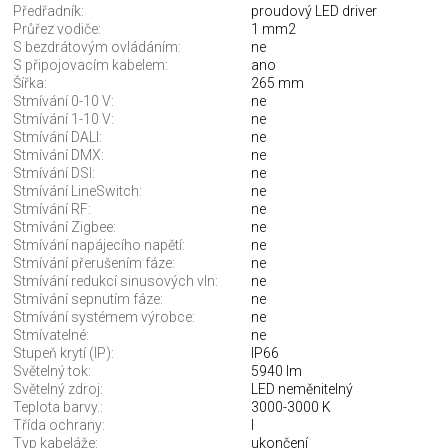
Předřadník:
proudový LED driver
Průřez vodiče:
1 mm2
S bezdrátovým ovládáním:
ne
S připojovacím kabelem:
ano
Šířka:
265 mm
Stmívání 0-10 V:
ne
Stmívání 1-10 V:
ne
Stmívání DALI:
ne
Stmívání DMX:
ne
Stmívání DSI:
ne
Stmívání LineSwitch:
ne
Stmívání RF:
ne
Stmívání Zigbee:
ne
Stmívání napájecího napětí:
ne
Stmívání přerušením fáze:
ne
Stmívání redukcí sinusových vln:
ne
Stmívání sepnutím fáze:
ne
Stmívání systémem výrobce:
ne
Stmívatelné:
ne
Stupeň krytí (IP):
IP66
Světelný tok:
5940 lm
Světelný zdroj:
LED neměnitelný
Teplota barvy.:
3000-3000 K
Třída ochrany:
I
Typ kabeláže:
ukončení