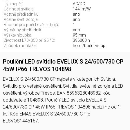
Typ napětí:
AC/DC
Účinnost svítidla:
144 lm/W
Včetně předřadníku:
ano
Včetně svět. zdroje:
ano
Vhodné pro počet svět. zdrojů:
1
Výměnný předřadník:
ano
Výška/hloubka:
95 mm
Životnost L70/B50 při 25 °C:
396000 h
Způsob montáže:
horní/boční vstup
Pouliční LED svítidlo EVELUX S 24/600/730 CP
45W IP66 TREVOS 104898
EVELUX S 24/600/730 CP najdete v kategoriích Svítidla,
Svítidlo pro veřejné osvětlení, Svítidla, světelné zdroje a LED
osvětlení, výrobce Trevos, EAN 8596328048982, kód
dodavatele 104898. Pouliční LED svítidlo EVELUX S
24/600/730 CP 45W IP66 TREVOS 104898 nabízíme od 1
ks. Kód EMAS EVELUX S 24/600/730 CP je
ELSVOS1445167.