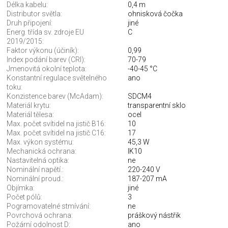
Délka kabelu:
0,4 m
Distributor světla:
ohnisková čočka
Druh připojení:
jiné
Energ. třída sv. zdroje EU
C
2019/2015:
Faktor výkonu (účiník):
0,99
Index podání barev (CRI):
70-79
Jmenovitá okolní teplota:
-40-45 °C
Konstantní regulace světelného
ano
toku:
Konzistence barev (McAdam):
SDCM4
Materiál krytu:
transparentní sklo
Materiál tělesa:
ocel
Max. počet svítidel na jistič B16:
10
Max. počet svítidel na jistič C16:
17
Max. výkon systému:
45,3 W
Mechanická ochrana:
IK10
Nastavitelná optika:
ne
Nominální napětí.:
220-240 V
Nominální proud.:
187-207 mA
Objímka:
jiné
Počet pólů:
3
Pogramovatelné stmívání:
ne
Povrchová ochrana:
práškový nástřik
Požární odolnost D:
ano