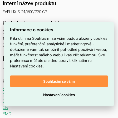
Interní název produktu
EVELUX S 24/600/730 CP
Podrobný popis produktu
Informace o cookies
EVELUX S 24/600/730 CP 53W IP66
svítidlo pouliční s modulem LED, spektrum 730A3, optika CP
Kliknutím na Souhlasím se vším budou uloženy cookies
funkční, preferenční, analytické i marketingové -
(Central Parking TYPE I)
dokážeme vám tak umožnit pohodlné používání webu,
měřit funkčnost našeho webu i vás cílit reklamou. Své
EVELUX
preference můžete snadno upravit kliknutím na
Nastavení cookies.
LED svítidlo pro osvětlení komunikací.
Ke stažení
Souhlasím se vším
Katalogový list
CE
Nastavení cookies
ENEC
CB
EMC