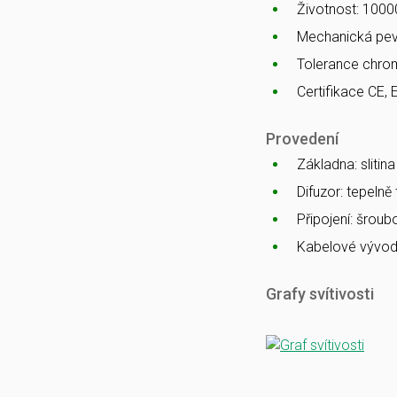
Životnost: 1000
Mechanická pev
Tolerance chro
Certifikace CE, 
Provedení
Základna: slitin
Difuzor: tepelně
Připojení: šrou
Kabelové vývod
Grafy svítivosti