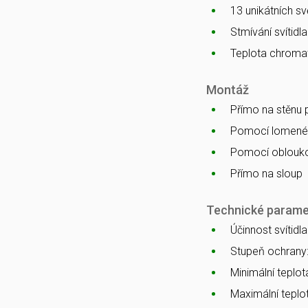
13 unikátních s
Stmívání svítidl
Teplota chromat
Montáž
Přímo na stěnu
Pomocí lomenéh
Pomocí oblouko
Přímo na sloup
Technické parame
Účinnost svítidl
Stupeň ochrany
Minimální teplota
Maximální teplot