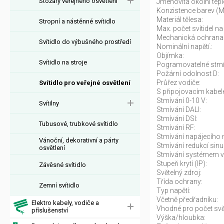
Stožáry veřejného osvětlení
Jmenovitá okolní tepl
Konzistence barev (
Materiál tělesa:
Stropní a nástěnné svítidlo
Max. počet svítidel na 
Mechanická ochrana
Svítidlo do výbušného prostředí
Nominální napětí.:
Objímka:
Svítidlo na stroje
Pogramovatelné stmí
Požární odolnost D:
Průřez vodiče:
Svítidlo pro veřejné osvětlení
S připojovacím kabel
Stmívání 0-10 V:
Svítilny
Stmívání DALI:
Stmívání DSI:
Tubusové, trubkové svítidlo
Stmívání RF:
Stmívání napájecího n
Vánoční, dekorativní a párty
Stmívání redukcí sinu
osvětlení
Stmívání systémem v
Stupeň krytí (IP):
Závěsné svítidlo
Světelný zdroj:
Třída ochrany:
Zemní svítidlo
Typ napětí:
Včetně předřadníku:
Elektro kabely, vodiče a
Vhodné pro počet svět
příslušenství
Výška/hloubka: