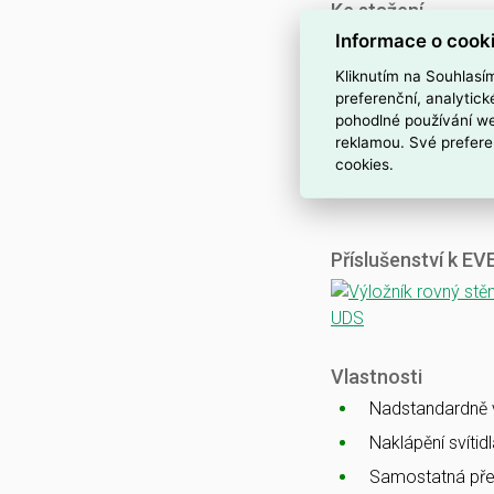
Ke stažení
Informace o cook
Katalogový list
CE
Kliknutím na Souhlasí
ENEC
preferenční, analytic
pohodlné používání we
CB
reklamou. Své prefere
EMC
cookies.
Ballproof
Příslušenství k E
Vlastnosti
Nadstandardně vy
Naklápění svítid
Samostatná pře