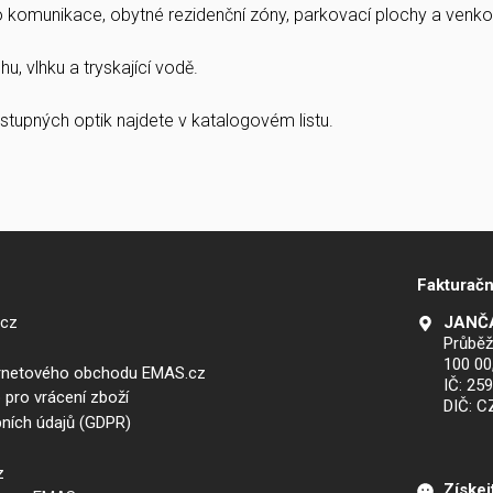
ro komunikace, obytné rezidenční zóny, parkovací plochy a venkov
u, vlhku a tryskající vodě.
stupných optik najdete v katalogovém listu.
Fakturačn
.cz
JANČA
Průběž
100 00
ernetového obchodu EMAS.cz
IČ: 25
 pro vrácení zboží
DIČ: 
ních údajů (GDPR)
z
Získej