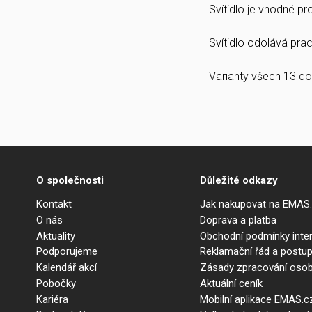
Svítidlo je vhodné p
Svítidlo odolává prach
Varianty všech 13 do
O společnosti
Důležité odkazy
Kontakt
Jak nakupovat na EMAS
O nás
Doprava a platba
Aktuality
Obchodní podmínky int
Podporujeme
Reklamační řád a postup
Kalendář akcí
Zásady zpracování osob
Pobočky
Aktuální ceník
Kariéra
Mobilní aplikace EMAS.c