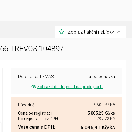
Zobrazit akční nabídky
IP66 TREVOS 104897
Dostupnost EMAS:
na objednávku
Zobrazit dostupnost na prodejnách
Původně:
6 500,87 Kč
Cena po
registraci
:
5 805,25 Kč
/ks
Po registraci bez DPH:
4 797,73 Kč
Vaše cena s DPH:
6 046,41 Kč
/ks