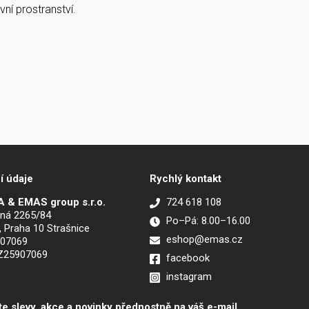
ní prostranství.
í údaje
Rychlý kontakt
 & EMAS group s.r.o.
724 618 108
ná 2265/84
Po–Pá: 8.00–16.00
, Praha 10 Strašnice
eshop@emas.cz
907069
CZ25907069
facebook
instagram
te slevy, akce a novinky přednostně na váš e-mail.