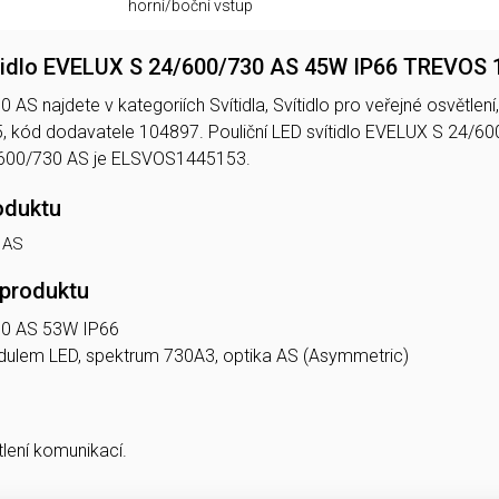
horní/boční vstup
ítidlo EVELUX S 24/600/730 AS 45W IP66 TREVOS
S najdete v kategoriích Svítidla, Svítidlo pro veřejné osvětlení, 
kód dodavatele 104897. Pouliční LED svítidlo EVELUX S 24/6
600/730 AS je ELSVOS1445153.
oduktu
 AS
 produktu
30 AS 53W IP66
modulem LED, spektrum 730A3, optika AS (Asymmetric)
tlení komunikací.