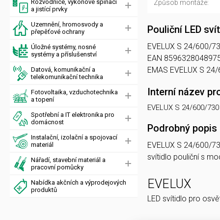
Rozvodnice, výkonové spínací
Způsob montáže:
a jistící prvky
Uzemnění, hromosvody a
Pouliční LED sv
přepěťové ochrany
EVELUX S 24/600/730 A
Úložné systémy, nosné
systémy a příslušenství
EAN 8596328048975, 
EMAS EVELUX S 24/
Datová, komunikační a
telekomunikační technika
Interní název pr
Fotovoltaika, vzduchotechnika
a topení
EVELUX S 24/600/730
Spotřební a IT elektronika pro
domácnost
Podrobný popis
Instalační, izolační a spojovací
EVELUX S 24/600/7
materiál
svítidlo pouliční s 
Nářadí, stavební materiál a
pracovní pomůcky
EVELUX
Nabídka akčních a výprodejových
produktů
LED svítidlo pro osvě