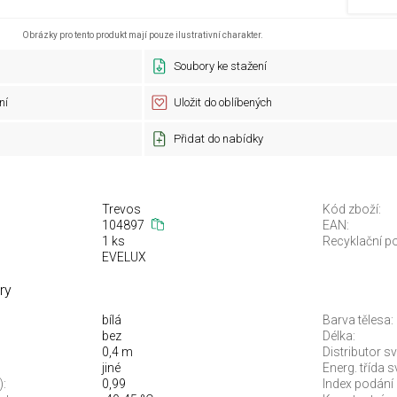
Obrázky pro tento produkt mají pouze ilustrativní charakter.
Soubory ke stažení
ní
Uložit do oblíbených
Přidat do nabídky
Trevos
Kód zboží:
104897
EAN:
1 ks
Recyklační po
EVELUX
ry
bílá
Barva tělesa:
bez
Délka:
0,4 m
Distributor sv
jiné
Energ. třída 
):
0,99
Index podání 