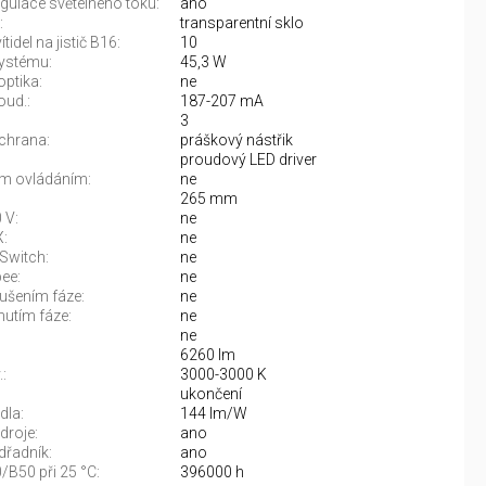
gulace světelného toku:
ano
:
transparentní sklo
tidel na jistič B16:
10
ystému:
45,3 W
optika:
ne
oud.:
187-207 mA
3
chrana:
práškový nástřik
proudový LED driver
m ovládáním:
ne
265 mm
 V:
ne
:
ne
Switch:
ne
ee:
ne
rušením fáze:
ne
nutím fáze:
ne
ne
6260 lm
:
3000-3000 K
:
ukončení
dla:
144 lm/W
droje:
ano
řadník:
ano
/B50 při 25 °C:
396000 h