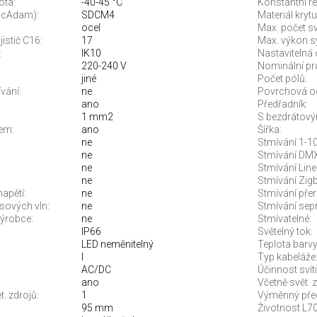
ota:
-40-45 °C
Konstantní re
McAdam):
SDCM4
Materiál krytu
ocel
Max. počet sví
jistič C16:
17
Max. výkon s
:
IK10
Nastavitelná 
220-240 V
Nominální pr
jiné
Počet pólů:
vání:
ne
Povrchová o
ano
Předřadník:
1 mm2
S bezdrátový
em:
ano
Šířka:
ne
Stmívání 1-10
ne
Stmívání DMX
ne
Stmívání Line
ne
Stmívání Zigb
apětí:
ne
Stmívání pře
sových vln:
ne
Stmívání sep
ýrobce:
ne
Stmívatelné:
IP66
Světelný tok:
LED neměnitelný
Teplota barvy.
I
Typ kabeláže
AC/DC
Účinnost svíti
ano
Včetně svět. z
. zdrojů:
1
Výměnný před
95 mm
Životnost L70