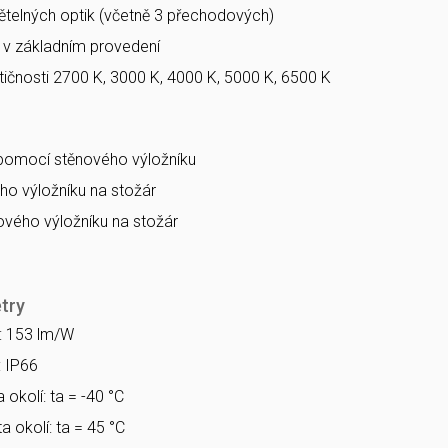
větelných optik (včetně 3 přechodových)
a v základním provedení
ičnosti 2700 K, 3000 K, 4000 K, 5000 K, 6500 K
 pomocí stěnového výložníku
o výložníku na stožár
vého výložníku na stožár
try
a: 153 lm/W
: IP66
 okolí: ta = -40 °C
a okolí: ta = 45 °C