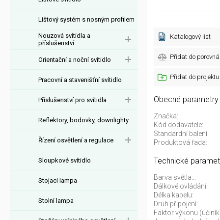
Lištový systém s nosným profilem
Nouzová svítidla a
Katalogový list
příslušenství
Přidat do porovná
Orientační a noční svítidlo
Přidat do projektu
Pracovní a stavenišťní svítidlo
Obecné parametry
Příslušenství pro svítidla
Značka:
Reflektory, bodovky, downlighty
Kód dodavatele:
Standardní balení:
Řízení osvětlení a regulace
Produktová řada:
Technické paramet
Sloupkové svítidlo
Barva světla..:
Stojací lampa
Dálkové ovládání:
Délka kabelu:
Stolní lampa
Druh připojení:
Faktor výkonu (účiník