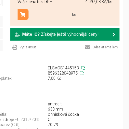
Vaše cena bez DPH:
4 997,03 Kč
/ks
ks
Přidat do košíku
Máte IČ?
Získejte ještě výhodnější ceny!
Vytisknout
Odeslat emailem
ELSVOS1445153
8596328048975
platek:
7,00 Kč
antracit
630 mm
ětla:
ohnisková čočka
sv. zdroje EU 2019/2015:
C
barev (CRI):
70-79