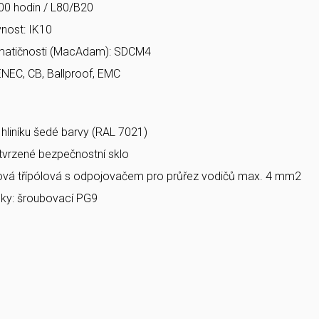
00 hodin / L80/B20
nost: IK10
matičnosti (MacAdam): SDCM4
ENEC, CB, Ballproof, EMC
a hliníku šedé barvy (RAL 7021)
 tvrzené bezpečnostní sklo
bová třípólová s odpojovačem pro průřez vodičů max. 4 mm2
ky: šroubovací PG9