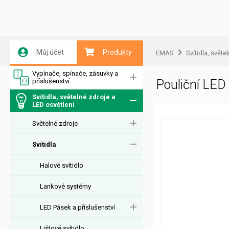
Můj účet
Produkty
EMAS
Svítidla, světe
Vypínače, spínače, zásuvky a
příslušenství
Pouliční LE
Svítidla, světelné zdroje a
LED osvětlení
Světelné zdroje
Svítidla
Halové svítidlo
Lankové systémy
LED Pásek a příslušenství
Lištové svítidlo