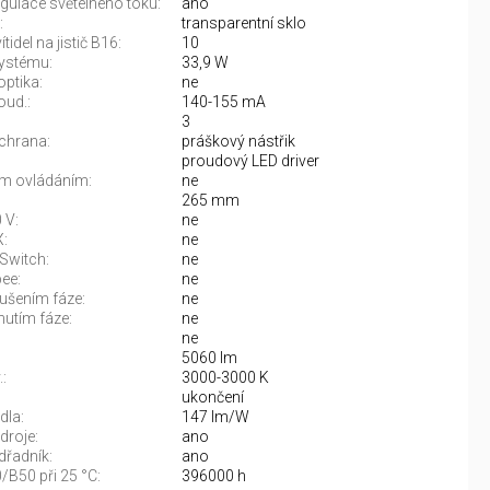
gulace světelného toku:
ano
:
transparentní sklo
tidel na jistič B16:
10
ystému:
33,9 W
optika:
ne
oud.:
140-155 mA
3
chrana:
práškový nástřik
proudový LED driver
m ovládáním:
ne
265 mm
 V:
ne
:
ne
Switch:
ne
ee:
ne
rušením fáze:
ne
nutím fáze:
ne
ne
5060 lm
:
3000-3000 K
:
ukončení
dla:
147 lm/W
droje:
ano
řadník:
ano
/B50 při 25 °C:
396000 h