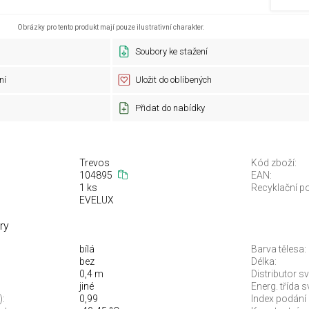
Obrázky pro tento produkt mají pouze ilustrativní charakter.
Soubory ke stažení
ní
Uložit do oblíbených
Přidat do nabídky
Trevos
Kód zboží:
104895
EAN:
1 ks
Recyklační po
EVELUX
ry
bílá
Barva tělesa:
bez
Délka:
0,4 m
Distributor sv
jiné
Energ. třída 
):
0,99
Index podání 