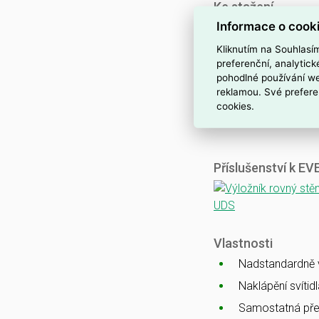
Ke stažení
Informace o cook
Katalogový list
CE
Kliknutím na Souhlasí
ENEC
preferenční, analytic
pohodlné používání we
CB
reklamou. Své prefere
EMC
cookies.
Ballproof
Příslušenství k E
Vlastnosti
Nadstandardně vy
Naklápění svítid
Samostatná pře