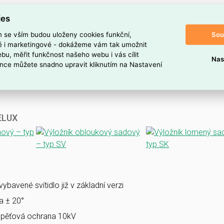
ies
Sou
m se vším budou uloženy cookies funkční,
ké i marketingové - dokážeme vám tak umožnit
bu, měřit funkčnost našeho webu i vás cílit
Nas
nce můžete snadno upravit kliknutím na Nastavení
VELUX
bavené svítidlo již v základní verzi
la ± 20°
pěťová ochrana 10kV