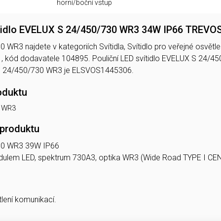
horní/boční vstup
ítidlo EVELUX S 24/450/730 WR3 34W IP66 TREVO
R3 najdete v kategoriích Svítidla, Svítidlo pro veřejné osvětlení
kód dodavatele 104895. Pouliční LED svítidlo EVELUX S 24/
 24/450/730 WR3 je ELSVOS1445306.
oduktu
0 WR3
 produktu
30 WR3 39W IP66
 modulem LED, spektrum 730A3, optika WR3 (Wide Road TYPE I C
tlení komunikací.