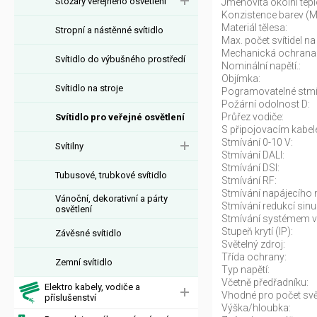
Stožáry veřejného osvětlení
Jmenovitá okolní tepl
Konzistence barev (
Materiál tělesa:
Stropní a nástěnné svítidlo
Max. počet svítidel na 
Mechanická ochrana
Svítidlo do výbušného prostředí
Nominální napětí.:
Objímka:
Svítidlo na stroje
Pogramovatelné stmí
Požární odolnost D:
Průřez vodiče:
Svítidlo pro veřejné osvětlení
S připojovacím kabel
Stmívání 0-10 V:
Svítilny
Stmívání DALI:
Stmívání DSI:
Tubusové, trubkové svítidlo
Stmívání RF:
Stmívání napájecího n
Vánoční, dekorativní a párty
Stmívání redukcí sinu
osvětlení
Stmívání systémem v
Stupeň krytí (IP):
Závěsné svítidlo
Světelný zdroj:
Třída ochrany:
Zemní svítidlo
Typ napětí:
Včetně předřadníku:
Elektro kabely, vodiče a
Vhodné pro počet svět
příslušenství
Výška/hloubka: