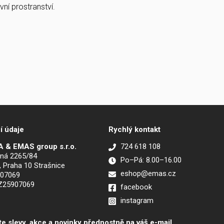
ní prostranství.
í údaje
Rychlý kontakt
 & EMAS group s.r.o.
724 618 108
ná 2265/84
Po–Pá: 8.00–16.00
, Praha 10 Strašnice
eshop@emas.cz
907069
CZ25907069
facebook
instagram
te slevy, akce a novinky přednostně na váš e-mail.