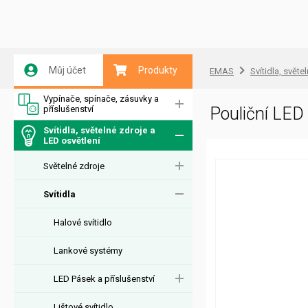
Můj účet
Produkty
EMAS
Svítidla, světe
Vypínače, spínače, zásuvky a
příslušenství
Pouliční LE
Svítidla, světelné zdroje a
LED osvětlení
Světelné zdroje
Svítidla
Halové svítidlo
Lankové systémy
LED Pásek a příslušenství
Lištové svítidlo