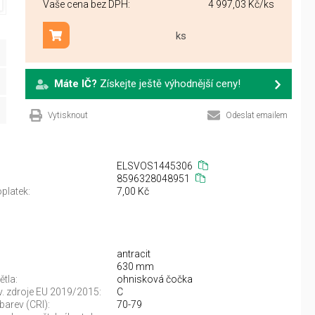
Vaše cena bez DPH:
4 997,03 Kč
/ks
ks
Přidat do košíku
Máte IČ?
Získejte ještě výhodnější ceny!
Vytisknout
Odeslat emailem
ELSVOS1445306
8596328048951
platek:
7,00 Kč
antracit
630 mm
ětla:
ohnisková čočka
sv. zdroje EU 2019/2015:
C
barev (CRI):
70-79