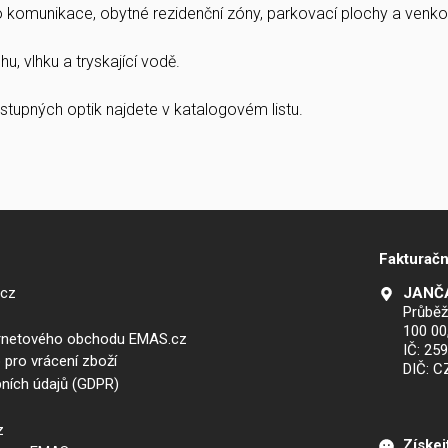
ro komunikace, obytné rezidenční zóny, parkovací plochy a venkov
u, vlhku a tryskající vodě.
stupných optik najdete v katalogovém listu.
Fakturačn
.cz
JANČA
Průběž
100 00
ernetového obchodu EMAS.cz
IČ: 25
 pro vrácení zboží
DIČ: 
ních údajů (GDPR)
z
Získej