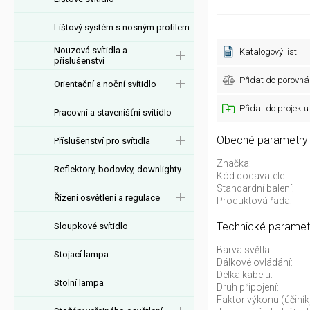
Lištový systém s nosným profilem
Nouzová svítidla a
Katalogový list
příslušenství
Přidat do porovná
Orientační a noční svítidlo
Přidat do projektu
Pracovní a stavenišťní svítidlo
Obecné parametry
Příslušenství pro svítidla
Značka:
Reflektory, bodovky, downlighty
Kód dodavatele:
Standardní balení:
Řízení osvětlení a regulace
Produktová řada:
Technické paramet
Sloupkové svítidlo
Barva světla..:
Stojací lampa
Dálkové ovládání:
Délka kabelu:
Stolní lampa
Druh připojení:
Faktor výkonu (účiník