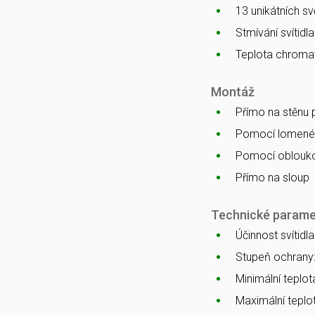
13 unikátních s
Stmívání svítidl
Teplota chromat
Montáž
Přímo na stěnu
Pomocí lomenéh
Pomocí oblouko
Přímo na sloup
Technické parame
Účinnost svítidl
Stupeň ochrany
Minimální teplota
Maximální teplot