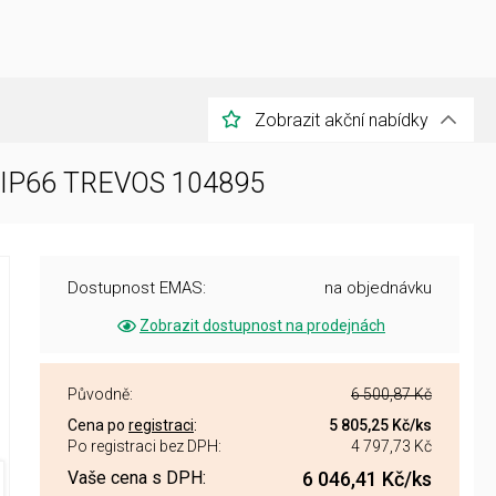
Zobrazit akční nabídky
W IP66 TREVOS 104895
Dostupnost EMAS:
na objednávku
Zobrazit dostupnost na prodejnách
Původně:
6 500,87 Kč
Cena po
registraci
:
5 805,25 Kč
/ks
Po registraci bez DPH:
4 797,73 Kč
Vaše cena s DPH:
6 046,41 Kč
/ks