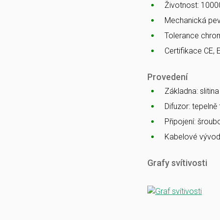
Životnost: 1000
Mechanická pev
Tolerance chro
Certifikace CE, 
Provedení
Základna: slitin
Difuzor: tepelně
Připojení: šrou
Kabelové vývod
Grafy svítivosti