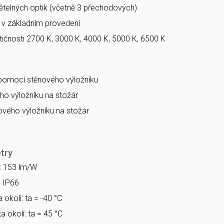
větelných optik (včetně 3 přechodových)
a v základním provedení
ičnosti 2700 K, 3000 K, 4000 K, 5000 K, 6500 K
 pomocí stěnového výložníku
o výložníku na stožár
vého výložníku na stožár
try
a: 153 lm/W
: IP66
 okolí: ta = -40 °C
a okolí: ta = 45 °C