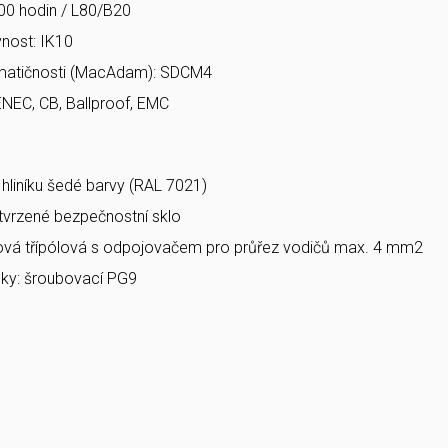
00 hodin / L80/B20
nost: IK10
matičnosti (MacAdam): SDCM4
ENEC, CB, Ballproof, EMC
a hliníku šedé barvy (RAL 7021)
 tvrzené bezpečnostní sklo
bová třípólová s odpojovačem pro průřez vodičů max. 4 mm2
ky: šroubovací PG9