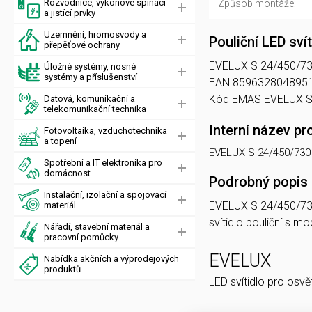
Rozvodnice, výkonové spínací
Způsob montáže:
a jistící prvky
Uzemnění, hromosvody a
Pouliční LED sv
přepěťové ochrany
EVELUX S 24/450/730 W
Úložné systémy, nosné
systémy a příslušenství
EAN 8596328048951, 
Kód EMAS EVELUX S
Datová, komunikační a
telekomunikační technika
Interní název pr
Fotovoltaika, vzduchotechnika
a topení
EVELUX S 24/450/73
Spotřební a IT elektronika pro
domácnost
Podrobný popis
Instalační, izolační a spojovací
EVELUX S 24/450/7
materiál
svítidlo pouliční s
Nářadí, stavební materiál a
pracovní pomůcky
EVELUX
Nabídka akčních a výprodejových
produktů
LED svítidlo pro osvě