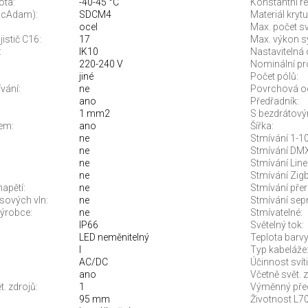
ota:
-40-45 °C
Konstantní re
McAdam):
SDCM4
Materiál krytu
ocel
Max. počet sví
jistič C16:
17
Max. výkon s
:
IK10
Nastavitelná 
220-240 V
Nominální pr
jiné
Počet pólů:
vání:
ne
Povrchová o
ano
Předřadník:
1 mm2
S bezdrátový
em:
ano
Šířka:
ne
Stmívání 1-10
ne
Stmívání DMX
ne
Stmívání Line
ne
Stmívání Zigb
apětí:
ne
Stmívání pře
sových vln:
ne
Stmívání sep
ýrobce:
ne
Stmívatelné:
IP66
Světelný tok:
LED neměnitelný
Teplota barvy.
I
Typ kabeláže
AC/DC
Účinnost svíti
ano
Včetně svět. z
. zdrojů:
1
Výměnný před
95 mm
Životnost L70