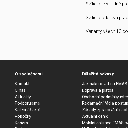
Svítidlo je vhodné p
Svítidlo odolává prach
Varianty všech 13 do
O společnosti
Důležité odkazy
Kontakt
Jak nakupovat na EMAS
O nás
Doprava a platba
Aktuality
Obchodní podmínky int
Podporujeme
Reklamační řád a postup
Kalendář akcí
Zásady zpracování osob
Pobočky
Aktuální ceník
Kariéra
Mobilní aplikace EMAS.c