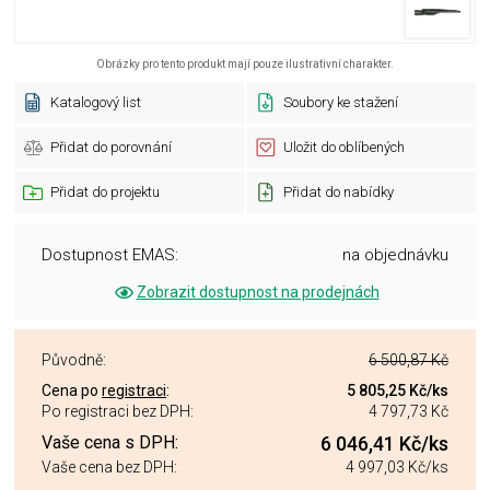
Obrázky pro tento produkt mají pouze ilustrativní charakter.
Katalogový list
Soubory ke stažení
Přidat do porovnání
Uložit do oblíbených
Přidat do projektu
Přidat do nabídky
Dostupnost EMAS:
na objednávku
Zobrazit dostupnost na prodejnách
Původně:
6 500,87 Kč
Cena po
registraci
:
5 805,25 Kč
/ks
Po registraci bez DPH:
4 797,73 Kč
Vaše cena s DPH:
6 046,41 Kč
/ks
Vaše cena bez DPH:
4 997,03 Kč
/ks