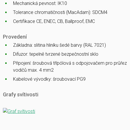
Mechanická pevnost: IK10
Tolerance chromatičnosti (MacAdam): SDCM4
Certifikace CE, ENEC, CB, Ballproof, EMC
Provedení
Základna: slitina hliníku šedé barvy (RAL 7021)
Difuzor: tepelně tvrzené bezpečnostní sklo
Připojení: šroubová třípólová s odpojovačem pro průřez
vodičů max. 4 mm2
Kabelové vývodky: šroubovací PG9
Grafy svítivosti