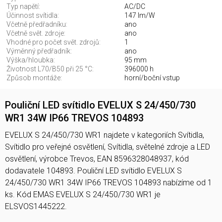
Typ napětí:
AC/DC
Účinnost svítidla:
147 lm/W
Včetně předřadníku:
ano
Včetně svět. zdroje:
ano
Vhodné pro počet svět. zdrojů:
1
Výměnný předřadník:
ano
Výška/hloubka:
95 mm
Životnost L70/B50 při 25 °C:
396000 h
Způsob montáže:
horní/boční vstup
Pouliční LED svítidlo EVELUX S 24/450/730
WR1 34W IP66 TREVOS 104893
EVELUX S 24/450/730 WR1 najdete v kategoriích Svítidla,
Svítidlo pro veřejné osvětlení, Svítidla, světelné zdroje a LED
osvětlení, výrobce Trevos, EAN 8596328048937, kód
dodavatele 104893. Pouliční LED svítidlo EVELUX S
24/450/730 WR1 34W IP66 TREVOS 104893 nabízíme od 1
ks. Kód EMAS EVELUX S 24/450/730 WR1 je
ELSVOS1445222.