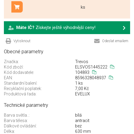
ks
Přidat do košíku
Máte IČ?
Získejte ještě výhodnější ceny!
Vytisknout
Odeslat emailem
Obecné parametry
Značka:
Trevos
Kód zboží:
ELSVOS1445222
Kód dodavatele:
104893
EAN:
8596328048937
Standardní balení:
1 ks
Recyklační poplatek:
7,00 Kč
Produktová řada:
EVELUX
Technické parametry
Barva světla..:
bílá
Barva tělesa:
antracit
Dálkové ovládání:
bez
Délka:
630 mm