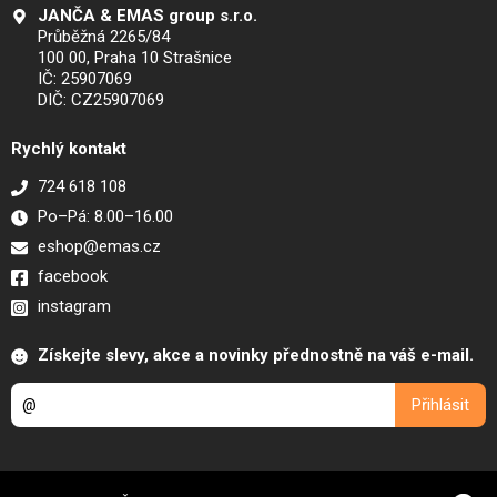
JANČA & EMAS group s.r.o.
Průběžná 2265/84
100 00, Praha 10 Strašnice
IČ: 25907069
DIČ: CZ25907069
Rychlý kontakt
724 618 108
Po–Pá: 8.00–16.00
eshop@emas.cz
facebook
instagram
Získejte slevy, akce a novinky přednostně na váš e-mail.