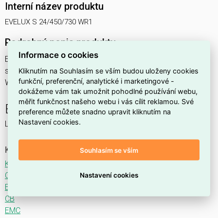
Interní název produktu
EVELUX S 24/450/730 WR1
Podrobný popis produktu
Informace o cookies
EVELUX S 24/450/730 WR1 39W IP66
svítidlo pouliční s modulem LED, spektrum 730A3, optika
Kliknutím na Souhlasím se vším budou uloženy cookies
funkční, preferenční, analytické i marketingové -
WR1 (Wide Road TYPE II/III)
dokážeme vám tak umožnit pohodlné používání webu,
měřit funkčnost našeho webu i vás cílit reklamou. Své
EVELUX
preference můžete snadno upravit kliknutím na
Nastavení cookies.
LED svítidlo pro osvětlení komunikací.
Ke stažení
Souhlasím se vším
Katalogový list
CE
Nastavení cookies
ENEC
CB
EMC