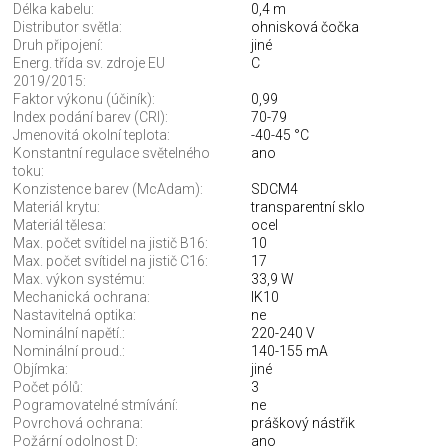
Délka kabelu:
0,4 m
Distributor světla:
ohnisková čočka
Druh připojení:
jiné
Energ. třída sv. zdroje EU
C
2019/2015:
Faktor výkonu (účiník):
0,99
Index podání barev (CRI):
70-79
Jmenovitá okolní teplota:
-40-45 °C
Konstantní regulace světelného
ano
toku:
Konzistence barev (McAdam):
SDCM4
Materiál krytu:
transparentní sklo
Materiál tělesa:
ocel
Max. počet svítidel na jistič B16:
10
Max. počet svítidel na jistič C16:
17
Max. výkon systému:
33,9 W
Mechanická ochrana:
IK10
Nastavitelná optika:
ne
Nominální napětí.:
220-240 V
Nominální proud.:
140-155 mA
Objímka:
jiné
Počet pólů:
3
Pogramovatelné stmívání:
ne
Povrchová ochrana:
práškový nástřik
Požární odolnost D:
ano