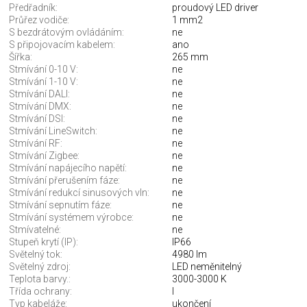
Předřadník:
proudový LED driver
Průřez vodiče:
1 mm2
S bezdrátovým ovládáním:
ne
S připojovacím kabelem:
ano
Šířka:
265 mm
Stmívání 0-10 V:
ne
Stmívání 1-10 V:
ne
Stmívání DALI:
ne
Stmívání DMX:
ne
Stmívání DSI:
ne
Stmívání LineSwitch:
ne
Stmívání RF:
ne
Stmívání Zigbee:
ne
Stmívání napájecího napětí:
ne
Stmívání přerušením fáze:
ne
Stmívání redukcí sinusových vln:
ne
Stmívání sepnutím fáze:
ne
Stmívání systémem výrobce:
ne
Stmívatelné:
ne
Stupeň krytí (IP):
IP66
Světelný tok:
4980 lm
Světelný zdroj:
LED neměnitelný
Teplota barvy.:
3000-3000 K
Třída ochrany:
I
Typ kabeláže:
ukončení