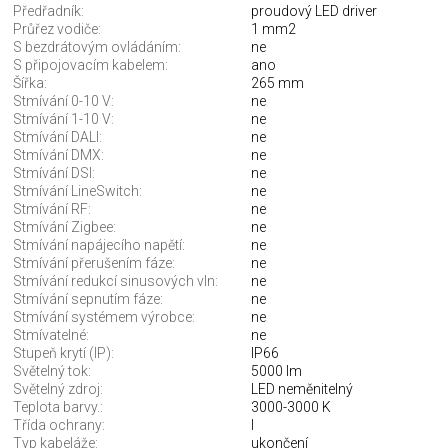
Předřadník:
proudový LED driver
Průřez vodiče:
1 mm2
S bezdrátovým ovládáním:
ne
S připojovacím kabelem:
ano
Šířka:
265 mm
Stmívání 0-10 V:
ne
Stmívání 1-10 V:
ne
Stmívání DALI:
ne
Stmívání DMX:
ne
Stmívání DSI:
ne
Stmívání LineSwitch:
ne
Stmívání RF:
ne
Stmívání Zigbee:
ne
Stmívání napájecího napětí:
ne
Stmívání přerušením fáze:
ne
Stmívání redukcí sinusových vln:
ne
Stmívání sepnutím fáze:
ne
Stmívání systémem výrobce:
ne
Stmívatelné:
ne
Stupeň krytí (IP):
IP66
Světelný tok:
5000 lm
Světelný zdroj:
LED neměnitelný
Teplota barvy.:
3000-3000 K
Třída ochrany:
I
Typ kabeláže:
ukončení