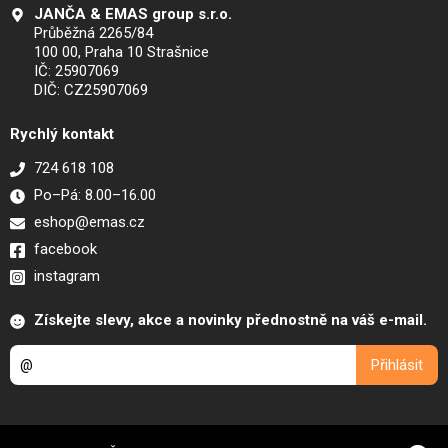
JANČA & EMAS group s.r.o.
Průběžná 2265/84
100 00, Praha 10 Strašnice
IČ: 25907069
DIČ: CZ25907069
Rychlý kontakt
724 618 108
Po–Pá: 8.00–16.00
eshop@emas.cz
facebook
instagram
Získejte slevy, akce a novinky přednostně na váš e-mail.