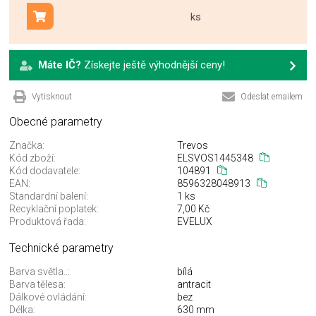
ks
Přidat do košíku
Máte IČ?
Získejte ještě výhodnější ceny!
Vytisknout
Odeslat emailem
Obecné parametry
Značka:
Trevos
Kód zboží:
ELSVOS1445348
Kód dodavatele:
104891
EAN:
8596328048913
Standardní balení:
1 ks
Recyklační poplatek:
7,00 Kč
Produktová řada:
EVELUX
Technické parametry
Barva světla..:
bílá
Barva tělesa:
antracit
Dálkové ovládání:
bez
Délka:
630 mm