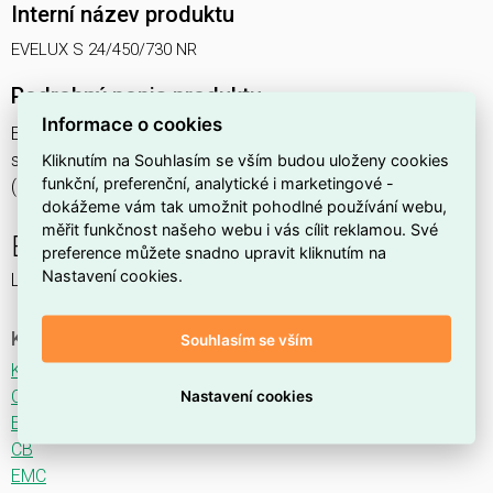
Interní název produktu
EVELUX S 24/450/730 NR
Podrobný popis produktu
Informace o cookies
EVELUX S 24/450/730 NR 39W IP66
svítidlo pouliční s modulem LED, spektrum 730A3, optika NR
Kliknutím na Souhlasím se vším budou uloženy cookies
funkční, preferenční, analytické i marketingové -
(Narrow Road TYPE II ME3)
dokážeme vám tak umožnit pohodlné používání webu,
měřit funkčnost našeho webu i vás cílit reklamou. Své
EVELUX
preference můžete snadno upravit kliknutím na
Nastavení cookies.
LED svítidlo pro osvětlení komunikací.
Ke stažení
Souhlasím se vším
Katalogový list
CE
Nastavení cookies
ENEC
CB
EMC