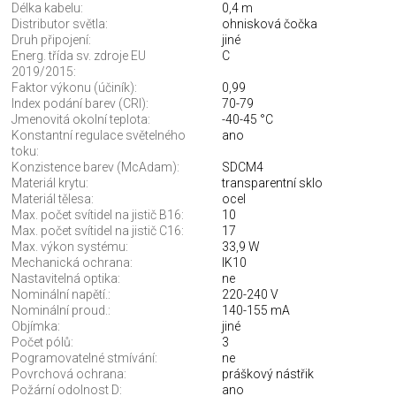
Délka kabelu:
0,4 m
Distributor světla:
ohnisková čočka
Druh připojení:
jiné
Energ. třída sv. zdroje EU
C
2019/2015:
Faktor výkonu (účiník):
0,99
Index podání barev (CRI):
70-79
Jmenovitá okolní teplota:
-40-45 °C
Konstantní regulace světelného
ano
toku:
Konzistence barev (McAdam):
SDCM4
Materiál krytu:
transparentní sklo
Materiál tělesa:
ocel
Max. počet svítidel na jistič B16:
10
Max. počet svítidel na jistič C16:
17
Max. výkon systému:
33,9 W
Mechanická ochrana:
IK10
Nastavitelná optika:
ne
Nominální napětí.:
220-240 V
Nominální proud.:
140-155 mA
Objímka:
jiné
Počet pólů:
3
Pogramovatelné stmívání:
ne
Povrchová ochrana:
práškový nástřik
Požární odolnost D:
ano