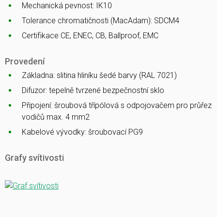
Mechanická pevnost: IK10
Tolerance chromatičnosti (MacAdam): SDCM4
Certifikace CE, ENEC, CB, Ballproof, EMC
Provedení
Základna: slitina hliníku šedé barvy (RAL 7021)
Difuzor: tepelně tvrzené bezpečnostní sklo
Připojení: šroubová třípólová s odpojovačem pro průřez
vodičů max. 4 mm2
Kabelové vývodky: šroubovací PG9
Grafy svítivosti