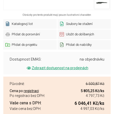
Obrázky pro tento produkt mají pouze ilustrativní charakter.
Katalogový list
Soubory ke stažení
Přidat do porovnání
Uložit do oblíbených
Přidat do projektu
Přidat do nabídky
Dostupnost EMAS:
na objednávku
Zobrazit dostupnost na prodejnách
Původně:
6 500,87 Kč
Cena po
registraci
:
5 805,25 Kč
/ks
Po registraci bez DPH:
4 797,73 Kč
Vaše cena s DPH:
6 046,41 Kč
/ks
Vaše cena bez DPH:
4 997,03 Kč
/ks