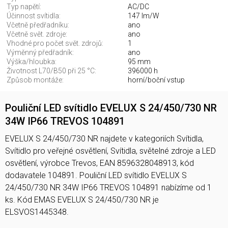
Typ napětí:
AC/DC
Účinnost svítidla:
147 lm/W
Včetně předřadníku:
ano
Včetně svět. zdroje:
ano
Vhodné pro počet svět. zdrojů:
1
Výměnný předřadník:
ano
Výška/hloubka:
95 mm
Životnost L70/B50 při 25 °C:
396000 h
Způsob montáže:
horní/boční vstup
Pouliční LED svítidlo EVELUX S 24/450/730 NR
34W IP66 TREVOS 104891
EVELUX S 24/450/730 NR najdete v kategoriích Svítidla,
Svítidlo pro veřejné osvětlení, Svítidla, světelné zdroje a LED
osvětlení, výrobce Trevos, EAN 8596328048913, kód
dodavatele 104891. Pouliční LED svítidlo EVELUX S
24/450/730 NR 34W IP66 TREVOS 104891 nabízíme od 1
ks. Kód EMAS EVELUX S 24/450/730 NR je
ELSVOS1445348.