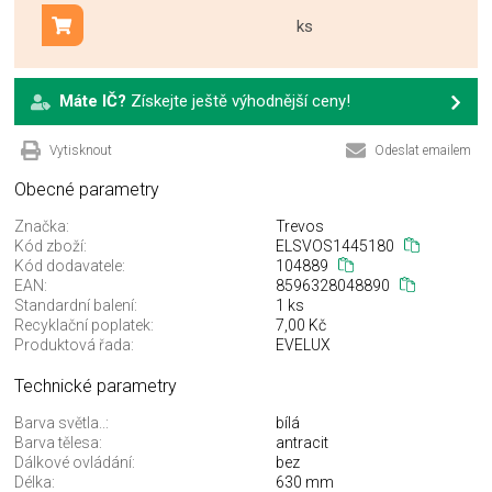
ks
Přidat do košíku
Máte IČ?
Získejte ještě výhodnější ceny!
Vytisknout
Odeslat emailem
Obecné parametry
Značka:
Trevos
Kód zboží:
ELSVOS1445180
Kód dodavatele:
104889
EAN:
8596328048890
Standardní balení:
1 ks
Recyklační poplatek:
7,00 Kč
Produktová řada:
EVELUX
Technické parametry
Barva světla..:
bílá
Barva tělesa:
antracit
Dálkové ovládání:
bez
Délka:
630 mm