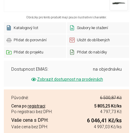
Obrázky pro tento produkt mají pouze ilustrativní charakter.
Katalogový list
Soubory ke stažení
Přidat do porovnání
Uložit do oblíbených
Přidat do projektu
Přidat do nabídky
Dostupnost EMAS:
na objednávku
Zobrazit dostupnost na prodejnách
Původně:
6 500,87 Kč
Cena po
registraci
:
5 805,25 Kč
/ks
Po registraci bez DPH:
4 797,73 Kč
Vaše cena s DPH:
6 046,41 Kč
/ks
Vaše cena bez DPH:
4 997,03 Kč
/ks