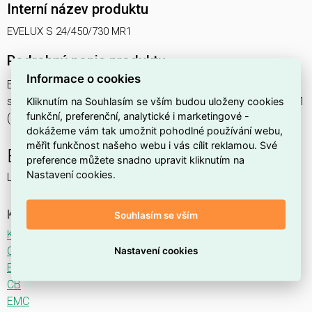
Interní název produktu
EVELUX S 24/450/730 MR1
Podrobný popis produktu
Informace o cookies
EVELUX S 24/450/730 MR1 39W IP66
svítidlo pouliční s modulem LED, spektrum 730A3, optika MR1
Kliknutím na Souhlasím se vším budou uloženy cookies
funkční, preferenční, analytické i marketingové -
(Main Road TYPE II ME3A)
dokážeme vám tak umožnit pohodlné používání webu,
měřit funkčnost našeho webu i vás cílit reklamou. Své
EVELUX
preference můžete snadno upravit kliknutím na
Nastavení cookies.
LED svítidlo pro osvětlení komunikací.
Ke stažení
Souhlasím se vším
Katalogový list
CE
Nastavení cookies
ENEC
CB
EMC