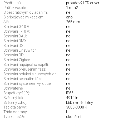
Předřadník:
proudový LED driver
Průřez vodiče:
1 mm2
S bezdrátovým ovládáním:
ne
S připojovacím kabelem:
ano
Šířka:
265 mm
Stmívání 0-10 V:
ne
Stmívání 1-10 V:
ne
Stmívání DALI:
ne
Stmívání DMX:
ne
Stmívání DSI:
ne
Stmívání LineSwitch:
ne
Stmívání RF:
ne
Stmívání Zigbee:
ne
Stmívání napájecího napětí:
ne
Stmívání přerušením fáze:
ne
Stmívání redukcí sinusových vln:
ne
Stmívání sepnutím fáze:
ne
Stmívání systémem výrobce:
ne
Stmívatelné:
ne
Stupeň krytí (IP):
IP66
Světelný tok:
4910 lm
Světelný zdroj:
LED neměnitelný
Teplota barvy.:
3000-3000 K
Třída ochrany:
I
Typ kabeláže:
ukončení