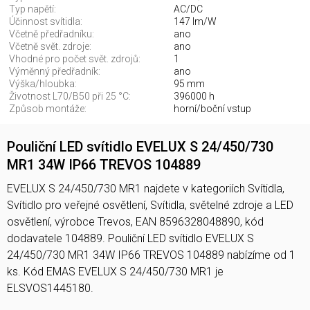
Typ napětí:
AC/DC
Účinnost svítidla:
147 lm/W
Včetně předřadníku:
ano
Včetně svět. zdroje:
ano
Vhodné pro počet svět. zdrojů:
1
Výměnný předřadník:
ano
Výška/hloubka:
95 mm
Životnost L70/B50 při 25 °C:
396000 h
Způsob montáže:
horní/boční vstup
Pouliční LED svítidlo EVELUX S 24/450/730
MR1 34W IP66 TREVOS 104889
EVELUX S 24/450/730 MR1 najdete v kategoriích Svítidla,
Svítidlo pro veřejné osvětlení, Svítidla, světelné zdroje a LED
osvětlení, výrobce Trevos, EAN 8596328048890, kód
dodavatele 104889. Pouliční LED svítidlo EVELUX S
24/450/730 MR1 34W IP66 TREVOS 104889 nabízíme od 1
ks. Kód EMAS EVELUX S 24/450/730 MR1 je
ELSVOS1445180.