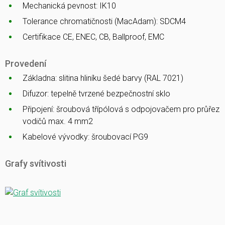
Mechanická pevnost: IK10
Tolerance chromatičnosti (MacAdam): SDCM4
Certifikace CE, ENEC, CB, Ballproof, EMC
Provedení
Základna: slitina hliníku šedé barvy (RAL 7021)
Difuzor: tepelně tvrzené bezpečnostní sklo
Připojení: šroubová třípólová s odpojovačem pro průřez
vodičů max. 4 mm2
Kabelové vývodky: šroubovací PG9
Grafy svítivosti