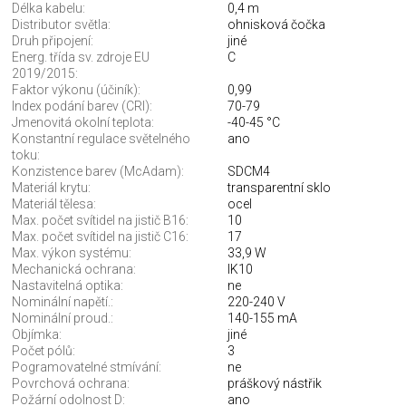
Délka kabelu:
0,4 m
Distributor světla:
ohnisková čočka
Druh připojení:
jiné
Energ. třída sv. zdroje EU
C
2019/2015:
Faktor výkonu (účiník):
0,99
Index podání barev (CRI):
70-79
Jmenovitá okolní teplota:
-40-45 °C
Konstantní regulace světelného
ano
toku:
Konzistence barev (McAdam):
SDCM4
Materiál krytu:
transparentní sklo
Materiál tělesa:
ocel
Max. počet svítidel na jistič B16:
10
Max. počet svítidel na jistič C16:
17
Max. výkon systému:
33,9 W
Mechanická ochrana:
IK10
Nastavitelná optika:
ne
Nominální napětí.:
220-240 V
Nominální proud.:
140-155 mA
Objímka:
jiné
Počet pólů:
3
Pogramovatelné stmívání:
ne
Povrchová ochrana:
práškový nástřik
Požární odolnost D:
ano