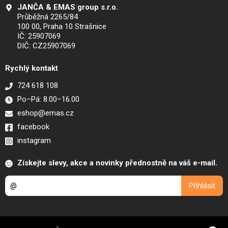
JANČA & EMAS group s.r.o.
Průběžná 2265/84
100 00, Praha 10 Strašnice
IČ: 25907069
DIČ: CZ25907069
Rychlý kontakt
724 618 108
Po–Pá: 8.00–16.00
eshop@emas.cz
facebook
instagram
Získejte slevy, akce a novinky přednostně na váš e-mail.