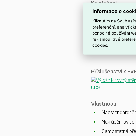
Ke stažení
Informace o cook
Katalogový list
CE
Kliknutím na Souhlasí
ENEC
preferenční, analytic
pohodlné používání we
CB
reklamou. Své prefere
EMC
cookies.
Ballproof
Příslušenství k E
Vlastnosti
Nadstandardně vy
Naklápění svítid
Samostatná pře