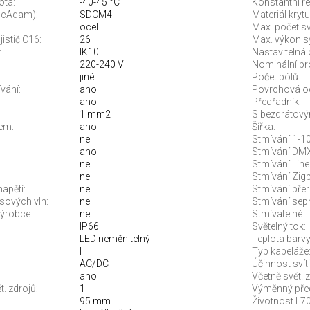
ota:
-40-45 °C
Konstantní re
McAdam):
SDCM4
Materiál krytu
ocel
Max. počet sví
jistič C16:
26
Max. výkon s
:
IK10
Nastavitelná 
220-240 V
Nominální pr
jiné
Počet pólů:
vání:
ano
Povrchová o
ano
Předřadník:
1 mm2
S bezdrátový
em:
ano
Šířka:
ne
Stmívání 1-10
ano
Stmívání DMX
ne
Stmívání Line
ne
Stmívání Zigb
apětí:
ne
Stmívání pře
sových vln:
ne
Stmívání sep
ýrobce:
ne
Stmívatelné:
IP66
Světelný tok:
LED neměnitelný
Teplota barvy.
I
Typ kabeláže
AC/DC
Účinnost svíti
ano
Včetně svět. z
. zdrojů:
1
Výměnný před
95 mm
Životnost L70