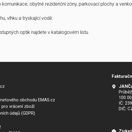
ro komunikace, obytné rezidenční zóny, parkovací plochy a venkov
u, vlhku a tryskající vodě.
stupných optik najdete v katalogovém listu.
Fakturačn
.cz
JANČA
Průběž
100 00
ernetového obchodu EMAS.cz
IČ: 25
 pro vrácení zboží
DIČ: 
ních údajů (GDPR)
z
Získej