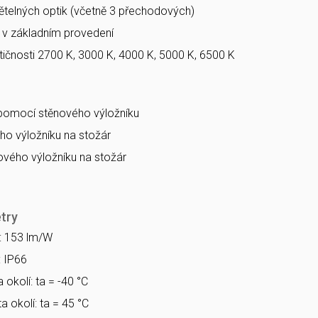
větelných optik (včetně 3 přechodových)
a v základním provedení
ičnosti 2700 K, 3000 K, 4000 K, 5000 K, 6500 K
 pomocí stěnového výložníku
o výložníku na stožár
vého výložníku na stožár
try
a: 153 lm/W
: IP66
 okolí: ta = -40 °C
a okolí: ta = 45 °C