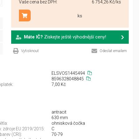
Vaše cena bez DPH:
6 754,26 Kč
/ks
ks
Přidat do košíku
Máte IČ?
Získejte ještě výhodnější ceny!
Vytisknout
Odeslat emailem
ELSVOS1445494
8596328048845
platek:
7,00 Kč
antracit
630 mm
ětla:
ohnisková čočka
sv. zdroje EU 2019/2015:
C
barev (CRI):
70-79