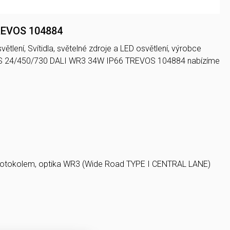
TREVOS 104884
tlení, Svítidla, světelné zdroje a LED osvětlení, výrobce
UX S 24/450/730 DALI WR3 34W IP66 TREVOS 104884 nabízíme
I protokolem, optika WR3 (Wide Road TYPE I CENTRAL LANE)