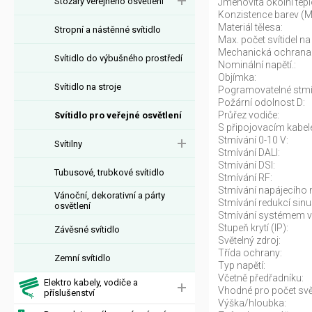
Stožáry veřejného osvětlení
Jmenovitá okolní tepl
Konzistence barev (
Materiál tělesa:
Stropní a nástěnné svítidlo
Max. počet svítidel na 
Mechanická ochrana
Svítidlo do výbušného prostředí
Nominální napětí.:
Objímka:
Svítidlo na stroje
Pogramovatelné stmí
Požární odolnost D:
Průřez vodiče:
Svítidlo pro veřejné osvětlení
S připojovacím kabel
Stmívání 0-10 V:
Svítilny
Stmívání DALI:
Stmívání DSI:
Tubusové, trubkové svítidlo
Stmívání RF:
Stmívání napájecího n
Vánoční, dekorativní a párty
Stmívání redukcí sinu
osvětlení
Stmívání systémem v
Stupeň krytí (IP):
Závěsné svítidlo
Světelný zdroj:
Třída ochrany:
Zemní svítidlo
Typ napětí:
Včetně předřadníku:
Elektro kabely, vodiče a
Vhodné pro počet svět
příslušenství
Výška/hloubka: