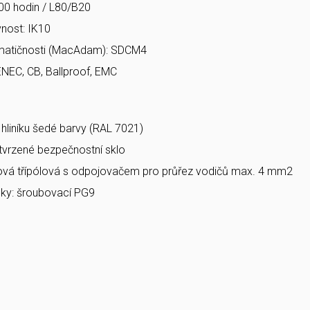
00 hodin / L80/B20
nost: IK10
matičnosti (MacAdam): SDCM4
ENEC, CB, Ballproof, EMC
a hliníku šedé barvy (RAL 7021)
 tvrzené bezpečnostní sklo
bová třípólová s odpojovačem pro průřez vodičů max. 4 mm2
ky: šroubovací PG9