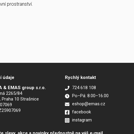
ní prostranství.
í údaje
Rychlý kontakt
 & EMAS group s.r.o.
724 618 108
ná 2265/84
Po–Pá: 8.00–16.00
, Praha 10 Strašnice
eshop@emas.cz
907069
CZ25907069
facebook
instagram
te slevy, akce a novinky přednostně na váš e-mail.