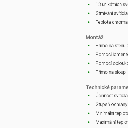
13 unikátních s
Stmívání svítidl
Teplota chromat
Montáž
Přímo na stěnu
Pomocí lomenéh
Pomocí oblouko
Přímo na sloup
Technické parame
Účinnost svítidl
Stupeň ochrany
Minimální teplota
Maximální teplot