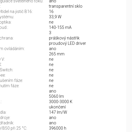
gulace světelného toku:
ano
:
transparentní sklo
tidel na jistič B16:
16
ystému:
33,9 W
optika:
ne
oud.:
140-155 mA
3
chrana:
práškový nástřik
proudový LED driver
m ovládáním:
ano
265 mm
 V:
ne
:
ne
Switch:
ne
ee:
ne
rušením fáze:
ne
nutím fáze:
ne
ano
5060 lm
:
3000-3000 K
:
ukončení
dla:
147 lm/W
droje:
ano
řadník:
ano
/B50 při 25 °C:
396000 h