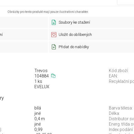
Obrázky pro tento produkt mají pouze ilustrativní charakter.
Soubory ke stažení
ní
Uložit do oblíbených
Přidat do nabídky
Trevos
Kód zboží:
104884
EAN:
1 ks
Recyklační po
EVELUX
ry
bílá
Barva tělesa:
jiné
Délka:
0,4 m
Distributor sv
jiné
Energ. třída 
):
0,99
Index podání 