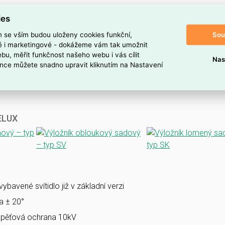
ies
Sou
m se vším budou uloženy cookies funkční,
ké i marketingové - dokážeme vám tak umožnit
bu, měřit funkčnost našeho webu i vás cílit
Nas
nce můžete snadno upravit kliknutím na Nastavení
VELUX
bavené svítidlo již v základní verzi
la ± 20°
pěťová ochrana 10kV