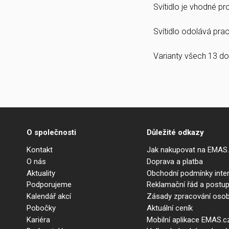
Svítidlo je vhodné p
Svítidlo odolává prach
Varianty všech 13 do
O společnosti
Důležité odkazy
Kontakt
Jak nakupovat na EMAS
O nás
Doprava a platba
Aktuality
Obchodní podmínky int
Podporujeme
Reklamační řád a postup
Kalendář akcí
Zásady zpracování osob
Pobočky
Aktuální ceník
Kariéra
Mobilní aplikace EMAS.c