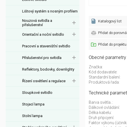
Lištový systém s nosným profilem
Nouzová svítidla a
Katalogový list
příslušenství
Přidat do porovná
Orientační a noční svítidlo
Přidat do projektu
Pracovní a stavenišťní svítidlo
Obecné parametry
Příslušenství pro svítidla
Značka:
Reflektory, bodovky, downlighty
Kód dodavatele:
Standardní balení:
Řízení osvětlení a regulace
Produktová řada:
Technické paramet
Sloupkové svítidlo
Barva světla..:
Stojací lampa
Dálkové ovládání:
Délka kabelu:
Stolní lampa
Druh připojení:
Faktor výkonu (účiník