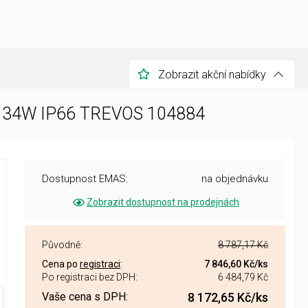
Zobrazit akční nabídky
R3 34W IP66 TREVOS 104884
Dostupnost EMAS:
na objednávku
Zobrazit dostupnost na prodejnách
Původně:
8 787,17 Kč
Cena po
registraci
:
7 846,60 Kč
/ks
Po registraci bez DPH:
6 484,79 Kč
Vaše cena s DPH:
8 172,65 Kč
/ks