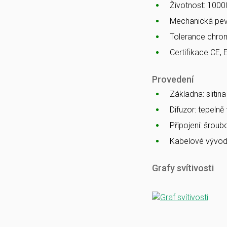
Životnost: 1000
Mechanická pev
Tolerance chro
Certifikace CE, 
Provedení
Základna: slitin
Difuzor: tepelně
Připojení: šrou
Kabelové vývod
Grafy svítivosti