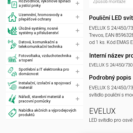
Rozvodnice, výkonové spínací
Způsob montáže:
a jistící prvky
Uzemnění, hromosvody a
Pouliční LED sv
přepěťové ochrany
EVELUX S 24/450/730 D
Úložné systémy, nosné
systémy a příslušenství
Trevos, EAN 8596328
od 1 ks. Kód EMAS 
Datová, komunikační a
telekomunikační technika
Interní název pr
Fotovoltaika, vzduchotechnika
a topení
EVELUX S 24/450/730
Spotřební a IT elektronika pro
domácnost
Podrobný popis
Instalační, izolační a spojovací
EVELUX S 24/450/7
materiál
svítidlo pouliční s
Nářadí, stavební materiál a
pracovní pomůcky
EVELUX
Nabídka akčních a výprodejových
produktů
LED svítidlo pro osvě