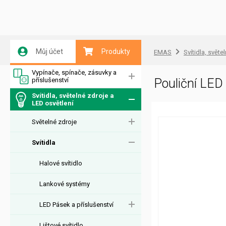
Můj účet
Produkty
EMAS
Svítidla, světe
Vypínače, spínače, zásuvky a
příslušenství
Pouliční LE
Svítidla, světelné zdroje a
LED osvětlení
Světelné zdroje
Svítidla
Halové svítidlo
Lankové systémy
LED Pásek a příslušenství
Lištové svítidlo