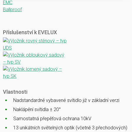
EMC
Ballproof
Příslušenství k EVELUX
Vlastnosti
Nadstandardně vybavené svítidlo již v základní verzi
Naklápění svítidla ± 20°
Samostatná přepěťová ochrana 10kV
13 unikátních světelných optik (včetně 3 přechodových)