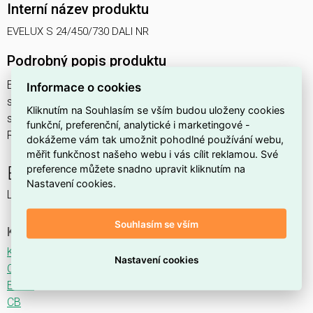
Interní název produktu
EVELUX S 24/450/730 DALI NR
Podrobný popis produktu
EVELUX S 24/450/730 DALI NR 39W IP66
Informace o cookies
svítidlo pouliční s modulem LED, spektrum 730A3, regulace
Kliknutím na Souhlasím se vším budou uloženy cookies
stmívání ovládané DALI protokolem, optika NR (Narrow
funkční, preferenční, analytické i marketingové -
Road TYPE II ME3)
dokážeme vám tak umožnit pohodlné používání webu,
měřit funkčnost našeho webu i vás cílit reklamou. Své
preference můžete snadno upravit kliknutím na
EVELUX
Nastavení cookies.
LED svítidlo pro osvětlení komunikací.
Souhlasím se vším
Ke stažení
Katalogový list
Nastavení cookies
CE
ENEC
CB