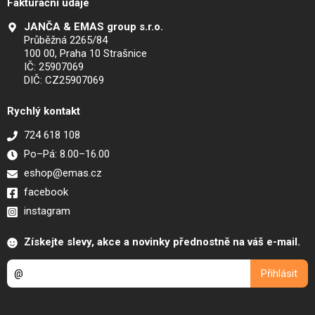
Fakturační údaje
JANČA & EMAS group s.r.o.
Průběžná 2265/84
100 00, Praha 10 Strašnice
IČ: 25907069
DIČ: CZ25907069
Rychlý kontakt
724 618 108
Po–Pá: 8.00–16.00
eshop@emas.cz
facebook
instagram
Získejte slevy, akce a novinky přednostně na váš e-mail.