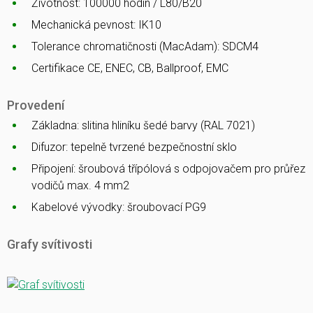
Životnost: 100000 hodin / L80/B20
Mechanická pevnost: IK10
Tolerance chromatičnosti (MacAdam): SDCM4
Certifikace CE, ENEC, CB, Ballproof, EMC
Provedení
Základna: slitina hliníku šedé barvy (RAL 7021)
Difuzor: tepelně tvrzené bezpečnostní sklo
Připojení: šroubová třípólová s odpojovačem pro průřez
vodičů max. 4 mm2
Kabelové vývodky: šroubovací PG9
Grafy svítivosti