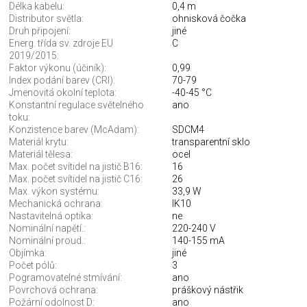
Délka kabelu:
0,4 m
Distributor světla:
ohnisková čočka
Druh připojení:
jiné
Energ. třída sv. zdroje EU
C
2019/2015:
Faktor výkonu (účiník):
0,99
Index podání barev (CRI):
70-79
Jmenovitá okolní teplota:
-40-45 °C
Konstantní regulace světelného
ano
toku:
Konzistence barev (McAdam):
SDCM4
Materiál krytu:
transparentní sklo
Materiál tělesa:
ocel
Max. počet svítidel na jistič B16:
16
Max. počet svítidel na jistič C16:
26
Max. výkon systému:
33,9 W
Mechanická ochrana:
IK10
Nastavitelná optika:
ne
Nominální napětí.:
220-240 V
Nominální proud.:
140-155 mA
Objímka:
jiné
Počet pólů:
3
Pogramovatelné stmívání:
ano
Povrchová ochrana:
práškový nástřik
Požární odolnost D:
ano