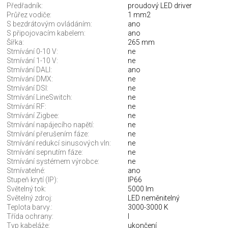
Předřadník:
proudový LED driver
Průřez vodiče:
1 mm2
S bezdrátovým ovládáním:
ano
S připojovacím kabelem:
ano
Šířka:
265 mm
Stmívání 0-10 V:
ne
Stmívání 1-10 V:
ne
Stmívání DALI:
ano
Stmívání DMX:
ne
Stmívání DSI:
ne
Stmívání LineSwitch:
ne
Stmívání RF:
ne
Stmívání Zigbee:
ne
Stmívání napájecího napětí:
ne
Stmívání přerušením fáze:
ne
Stmívání redukcí sinusových vln:
ne
Stmívání sepnutím fáze:
ne
Stmívání systémem výrobce:
ne
Stmívatelné:
ano
Stupeň krytí (IP):
IP66
Světelný tok:
5000 lm
Světelný zdroj:
LED neměnitelný
Teplota barvy.:
3000-3000 K
Třída ochrany:
I
Typ kabeláže:
ukončení