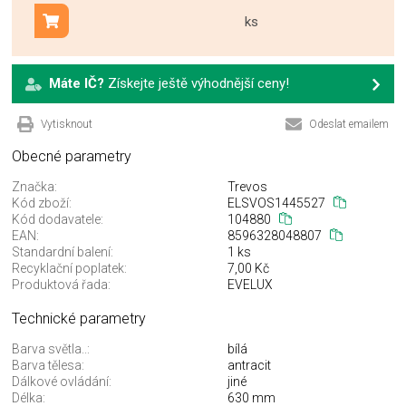
ks
Přidat do košíku
Máte IČ?
Získejte ještě výhodnější ceny!
Vytisknout
Odeslat emailem
Obecné parametry
Značka:
Trevos
Kód zboží:
ELSVOS1445527
Kód dodavatele:
104880
EAN:
8596328048807
Standardní balení:
1 ks
Recyklační poplatek:
7,00 Kč
Produktová řada:
EVELUX
Technické parametry
Barva světla..:
bílá
Barva tělesa:
antracit
Dálkové ovládání:
jiné
Délka:
630 mm