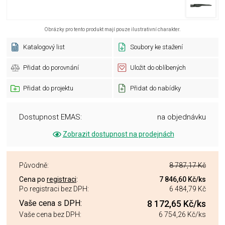
Obrázky pro tento produkt mají pouze ilustrativní charakter.
Katalogový list
Soubory ke stažení
Přidat do porovnání
Uložit do oblíbených
Přidat do projektu
Přidat do nabídky
Dostupnost EMAS:
na objednávku
Zobrazit dostupnost na prodejnách
Původně:
8 787,17 Kč
Cena po
registraci
:
7 846,60 Kč
/ks
Po registraci bez DPH:
6 484,79 Kč
Vaše cena s DPH:
8 172,65 Kč
/ks
Vaše cena bez DPH:
6 754,26 Kč
/ks