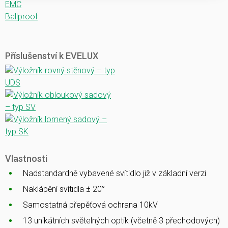
EMC
Ballproof
Příslušenství k EVELUX
Vlastnosti
Nadstandardně vybavené svítidlo již v základní verzi
Naklápění svítidla ± 20°
Samostatná přepěťová ochrana 10kV
13 unikátních světelných optik (včetně 3 přechodových)