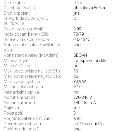
Délka kabelu:
0,4 m
Distributor světla:
ohnisková čočka
Druh připojení:
jiné
Energ. třída sv. zdroje EU
C
2019/2015:
Faktor výkonu (účiník):
0,99
Index podání barev (CRI):
70-79
Jmenovitá okolní teplota:
-40-45 °C
Konstantní regulace světelného
ano
toku:
Konzistence barev (McAdam):
SDCM4
Materiál krytu:
transparentní sklo
Materiál tělesa:
ocel
Max. počet svítidel na jistič B16:
16
Max. počet svítidel na jistič C16:
26
Max. výkon systému:
33,9 W
Mechanická ochrana:
IK10
Nastavitelná optika:
ne
Nominální napětí.:
220-240 V
Nominální proud.:
140-155 mA
Objímka:
jiné
Počet pólů:
3
Pogramovatelné stmívání:
ano
Povrchová ochrana:
práškový nástřik
Požární odolnost D:
ano