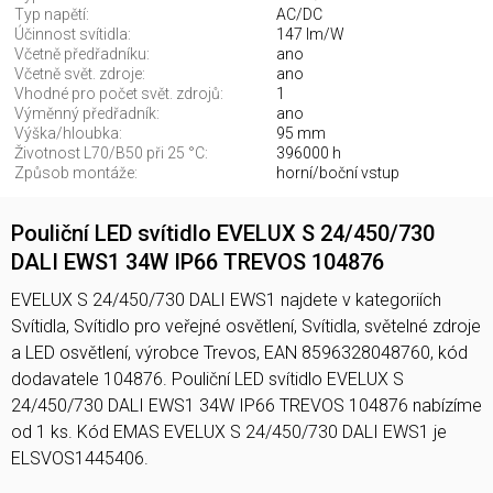
Typ napětí:
AC/DC
Účinnost svítidla:
147 lm/W
Včetně předřadníku:
ano
Včetně svět. zdroje:
ano
Vhodné pro počet svět. zdrojů:
1
Výměnný předřadník:
ano
Výška/hloubka:
95 mm
Životnost L70/B50 při 25 °C:
396000 h
Způsob montáže:
horní/boční vstup
Pouliční LED svítidlo EVELUX S 24/450/730
DALI EWS1 34W IP66 TREVOS 104876
EVELUX S 24/450/730 DALI EWS1 najdete v kategoriích
Svítidla, Svítidlo pro veřejné osvětlení, Svítidla, světelné zdroje
a LED osvětlení, výrobce Trevos, EAN 8596328048760, kód
dodavatele 104876. Pouliční LED svítidlo EVELUX S
24/450/730 DALI EWS1 34W IP66 TREVOS 104876 nabízíme
od 1 ks. Kód EMAS EVELUX S 24/450/730 DALI EWS1 je
ELSVOS1445406.