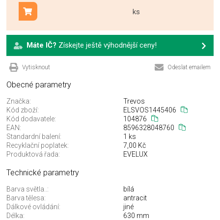
ks
Přidat do košíku
Máte IČ?
Získejte ještě výhodnější ceny!
Vytisknout
Odeslat emailem
Obecné parametry
Značka:
Trevos
Kód zboží:
ELSVOS1445406
Kód dodavatele:
104876
EAN:
8596328048760
Standardní balení:
1 ks
Recyklační poplatek:
7,00 Kč
Produktová řada:
EVELUX
Technické parametry
Barva světla..:
bílá
Barva tělesa:
antracit
Dálkové ovládání:
jiné
Délka:
630 mm