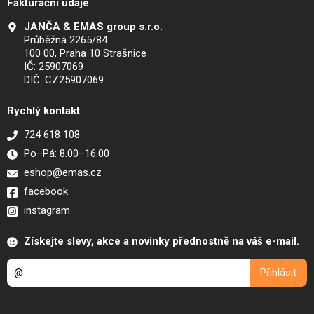
Fakturační údaje
JANČA & EMAS group s.r.o.
Průběžná 2265/84
100 00, Praha 10 Strašnice
IČ: 25907069
DIČ: CZ25907069
Rychlý kontakt
724 618 108
Po–Pá: 8.00–16.00
eshop@emas.cz
facebook
instagram
Získejte slevy, akce a novinky přednostně na váš e-mail.