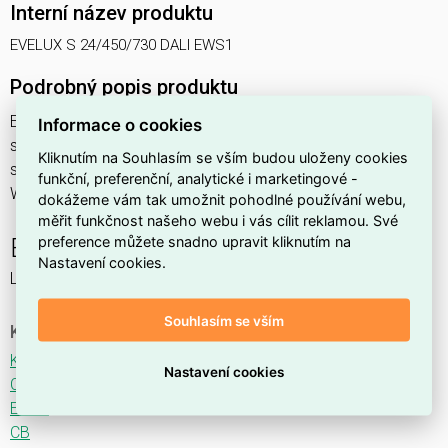
Interní název produktu
EVELUX S 24/450/730 DALI EWS1
Podrobný popis produktu
EVELUX S 24/450/730 DALI EWS1 39W IP66
Informace o cookies
svítidlo pouliční s modulem LED, spektrum 730A3, regulace
Kliknutím na Souhlasím se vším budou uloženy cookies
stmívání ovládané DALI protokolem, optika EWS1 (Extra
funkční, preferenční, analytické i marketingové -
Wide Street TYPE III - M)
dokážeme vám tak umožnit pohodlné používání webu,
měřit funkčnost našeho webu i vás cílit reklamou. Své
preference můžete snadno upravit kliknutím na
EVELUX
Nastavení cookies.
LED svítidlo pro osvětlení komunikací.
Souhlasím se vším
Ke stažení
Katalogový list
Nastavení cookies
CE
ENEC
CB