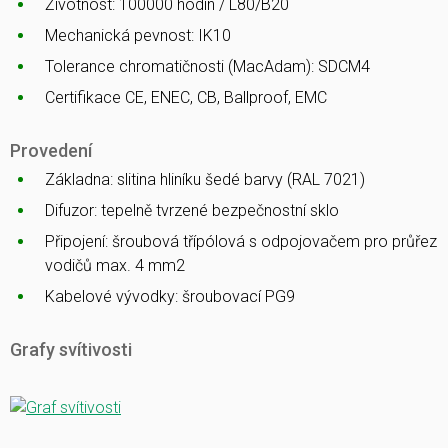
Životnost: 100000 hodin / L80/B20
Mechanická pevnost: IK10
Tolerance chromatičnosti (MacAdam): SDCM4
Certifikace CE, ENEC, CB, Ballproof, EMC
Provedení
Základna: slitina hliníku šedé barvy (RAL 7021)
Difuzor: tepelně tvrzené bezpečnostní sklo
Připojení: šroubová třípólová s odpojovačem pro průřez
vodičů max. 4 mm2
Kabelové vývodky: šroubovací PG9
Grafy svítivosti