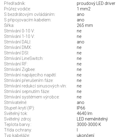
Předřadník:
proudový LED driver
Průřez vodiče:
1 mm2
S bezdrátovým ovládáním:
ano
S připojovacím kabelem:
ano
Šířka:
265 mm
Stmívání 0-10 V:
ne
Stmívání 1-10 V:
ne
Stmívání DALI:
ano
Stmívání DMX:
ne
Stmívání DSI:
ne
Stmívání LineSwitch:
ne
Stmívání RF:
ne
Stmívání Zigbee:
ne
Stmívání napájecího napětí:
ne
Stmívání přerušením fáze:
ne
Stmívání redukcí sinusových vln:
ne
Stmívání sepnutím fáze:
ne
Stmívání systémem výrobce:
ne
Stmívatelné:
ano
Stupeň krytí (IP):
IP66
Světelný tok:
4640 lm
Světelný zdroj:
LED neměnitelný
Teplota barvy.:
3000-3000 K
Třída ochrany:
I
Typ kabeláže:
ukončení