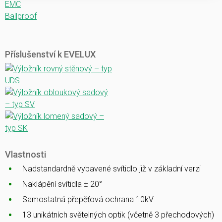
EMC
Ballproof
Příslušenství k EVELUX
Vlastnosti
Nadstandardně vybavené svítidlo již v základní verzi
Naklápění svítidla ± 20°
Samostatná přepěťová ochrana 10kV
13 unikátních světelných optik (včetně 3 přechodových)