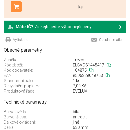
ks
Přidat do košíku
Máte IČ?
Získejte ještě výhodnější ceny!
Vytisknout
Odeslat emailem
Obecné parametry
Značka:
Trevos
Kód zboží:
ELSVOS1445417
Kód dodavatele:
104875
EAN:
8596328048753
Standardní balení:
1 ks
Recyklační poplatek:
7,00 Kč
Produktová řada:
EVELUX
Technické parametry
Barva světla..:
bílá
Barva tělesa:
antracit
Dálkové ovládání:
jiné
Délka:
630 mm