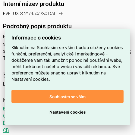
Interní název produktu
EVELUX S 24/450/730 DALI EP
Podrobný popis produktu
EVELUX S 24/450/730 DALI EP 39W IP66
Informace o cookies
svítidlo pouliční s modulem LED, spektrum 730A3, regulace
Kliknutím na Souhlasím se vším budou uloženy cookies
stmívání ovládané DALI protokolem, optika EP (Edge Parking
funkční, preferenční, analytické i marketingové -
TYPE IV)
dokážeme vám tak umožnit pohodlné používání webu,
měřit funkčnost našeho webu i vás cílit reklamou. Své
preference můžete snadno upravit kliknutím na
EVELUX
Nastavení cookies.
LED svítidlo pro osvětlení komunikací.
Souhlasím se vším
Ke stažení
Katalogový list
Nastavení cookies
CE
ENEC
CB