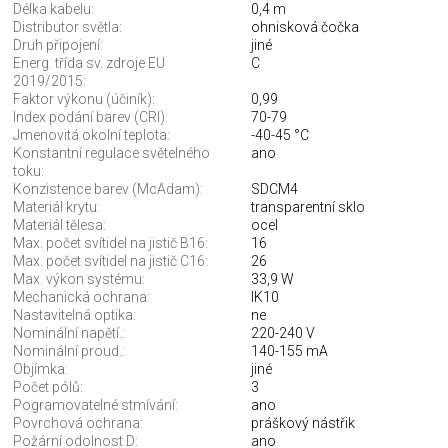
Délka kabelu:
0,4 m
Distributor světla:
ohnisková čočka
Druh připojení:
jiné
Energ. třída sv. zdroje EU
C
2019/2015:
Faktor výkonu (účiník):
0,99
Index podání barev (CRI):
70-79
Jmenovitá okolní teplota:
-40-45 °C
Konstantní regulace světelného
ano
toku:
Konzistence barev (McAdam):
SDCM4
Materiál krytu:
transparentní sklo
Materiál tělesa:
ocel
Max. počet svítidel na jistič B16:
16
Max. počet svítidel na jistič C16:
26
Max. výkon systému:
33,9 W
Mechanická ochrana:
IK10
Nastavitelná optika:
ne
Nominální napětí.:
220-240 V
Nominální proud.:
140-155 mA
Objímka:
jiné
Počet pólů:
3
Pogramovatelné stmívání:
ano
Povrchová ochrana:
práškový nástřik
Požární odolnost D:
ano