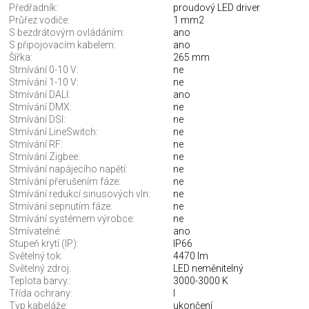
Předřadník:
proudový LED driver
Průřez vodiče:
1 mm2
S bezdrátovým ovládáním:
ano
S připojovacím kabelem:
ano
Šířka:
265 mm
Stmívání 0-10 V:
ne
Stmívání 1-10 V:
ne
Stmívání DALI:
ano
Stmívání DMX:
ne
Stmívání DSI:
ne
Stmívání LineSwitch:
ne
Stmívání RF:
ne
Stmívání Zigbee:
ne
Stmívání napájecího napětí:
ne
Stmívání přerušením fáze:
ne
Stmívání redukcí sinusových vln:
ne
Stmívání sepnutím fáze:
ne
Stmívání systémem výrobce:
ne
Stmívatelné:
ano
Stupeň krytí (IP):
IP66
Světelný tok:
4470 lm
Světelný zdroj:
LED neměnitelný
Teplota barvy.:
3000-3000 K
Třída ochrany:
I
Typ kabeláže:
ukončení