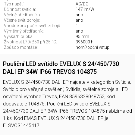
Typ napětí:
AC/DC
Účinnost svítidla:
147 lm/W
Včetně předřadníku:
ano
Včetně svět. zdroje:
ano
Vhodné pro počet svět. zdrojů:
1
Výměnný předřadník:
ano
Výška/hloubka:
95 mm
Životnost L70/B50 při 25 °C:
396000 h
Způsob montáže:
horní/boční vstup
Pouliční LED svítidlo EVELUX S 24/450/730
DALI EP 34W IP66 TREVOS 104875
EVELUX S 24/450/730 DALI EP najdete v kategoriích Svítidla,
Svítidlo pro veřejné osvětlení, Svítidla, světelné zdroje a LED
osvětlení, výrobce Trevos, EAN 8596328048753, kód
dodavatele 104875. Pouliční LED svítidlo EVELUX S
24/450/730 DALI EP 34W IP66 TREVOS 104875 nabízíme od
1 ks. Kód EMAS EVELUX S 24/450/730 DALI EP je
ELSVOS1445417.