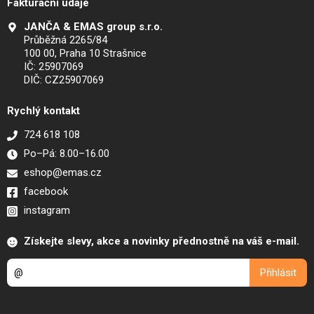
Fakturační údaje
JANČA & EMAS group s.r.o.
Průběžná 2265/84
100 00, Praha 10 Strašnice
IČ: 25907069
DIČ: CZ25907069
Rychlý kontakt
724 618 108
Po–Pá: 8.00–16.00
eshop@emas.cz
facebook
instagram
Získejte slevy, akce a novinky přednostně na váš e-mail.