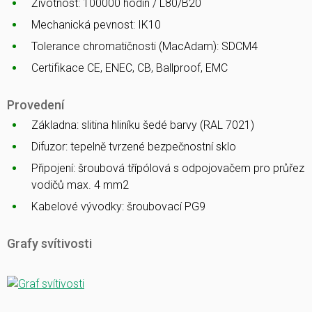
Životnost: 100000 hodin / L80/B20
Mechanická pevnost: IK10
Tolerance chromatičnosti (MacAdam): SDCM4
Certifikace CE, ENEC, CB, Ballproof, EMC
Provedení
Základna: slitina hliníku šedé barvy (RAL 7021)
Difuzor: tepelně tvrzené bezpečnostní sklo
Připojení: šroubová třípólová s odpojovačem pro průřez
vodičů max. 4 mm2
Kabelové vývodky: šroubovací PG9
Grafy svítivosti