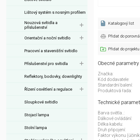
Lištový systém s nosným profilem
Nouzová svítidla a
Katalogový list
příslušenství
Přidat do porovná
Orientační a noční svítidlo
Přidat do projektu
Pracovní a stavenišťní svítidlo
Obecné parametry
Příslušenství pro svítidla
Značka:
Reflektory, bodovky, downlighty
Kód dodavatele:
Standardní balení:
Řízení osvětlení a regulace
Produktová řada:
Technické paramet
Sloupkové svítidlo
Barva světla..:
Stojací lampa
Dálkové ovládání:
Délka kabelu:
Stolní lampa
Druh připojení:
Faktor výkonu (účiník