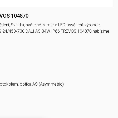
REVOS 104870
lení, Svítidla, světelné zdroje a LED osvětlení, výrobce
X S 24/450/730 DALI AS 34W IP66 TREVOS 104870 nabízíme
protokolem, optika AS (Asymmetric)