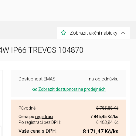
Zobrazit akční nabídky
 34W IP66 TREVOS 104870
Dostupnost EMAS:
na objednávku
Zobrazit dostupnost na prodejnách
Původně:
8 785,88 Kč
Cena po
registraci
:
7 845,45 Kč
/ks
Po registraci bez DPH:
6 483,84 Kč
Vaše cena s DPH:
8 171,47 Kč
/ks