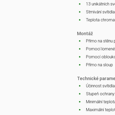
13 unikátních s
Stmívání svítidl
Teplota chromat
Montáž
Přímo na stěnu
Pomocí lomenéh
Pomocí oblouko
Přímo na sloup
Technické parame
Účinnost svítidl
Stupeň ochrany
Minimální teplota
Maximální teplot