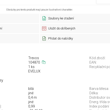
Obrázky pro tento produkt mají pouze ilustrativní charakter.
Soubory ke stažení
ní
Uložit do oblíbených
Přidat do nabídky
Trevos
Kód zboží:
104870
EAN:
1 ks
Recyklační po
EVELUX
ry
bílá
Barva tělesa:
jiné
Délka:
0,4 m
Distributor sv
jiné
Energ. třída 
):
0,99
Index podání 