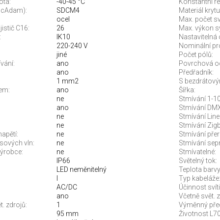
ota:
-40-45 °C
Konstantní re
McAdam):
SDCM4
Materiál krytu
ocel
Max. počet sví
jistič C16:
26
Max. výkon s
:
IK10
Nastavitelná 
220-240 V
Nominální pr
jiné
Počet pólů:
vání:
ano
Povrchová o
ano
Předřadník:
1 mm2
S bezdrátový
em:
ano
Šířka:
ne
Stmívání 1-10
ano
Stmívání DMX
ne
Stmívání Line
ne
Stmívání Zigb
apětí:
ne
Stmívání pře
sových vln:
ne
Stmívání sep
ýrobce:
ne
Stmívatelné:
IP66
Světelný tok:
LED neměnitelný
Teplota barvy.
I
Typ kabeláže
AC/DC
Účinnost svíti
ano
Včetně svět. z
. zdrojů:
1
Výměnný před
95 mm
Životnost L70