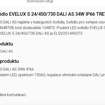
horní/boční vstup
ítidlo EVELUX S 24/450/730 DALI AS 34W IP66 T
ALI AS najdete v kategoriích Svítidla, Svítidlo pro veřejné osvět
048708, kód dodavatele 104870. Pouliční LED svítidlo EVELU
EVELUX S 24/450/730 DALI AS je ELSVOS1445373.
oduktu
 DALI AS
 produktu
0 DALI AS 39W IP66
modulem LED, spektrum 730A3, regulace stmívání ovládané DALI 
tlení komunikací.