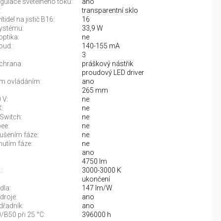
gulace světelného toku:
ano
:
transparentní sklo
tidel na jistič B16:
16
ystému:
33,9 W
optika:
ne
oud.:
140-155 mA
3
chrana:
práškový nástřik
proudový LED driver
m ovládáním:
ano
265 mm
 V:
ne
:
ne
Switch:
ne
ee:
ne
rušením fáze:
ne
nutím fáze:
ne
ano
4750 lm
:
3000-3000 K
:
ukončení
dla:
147 lm/W
droje:
ano
řadník:
ano
/B50 při 25 °C:
396000 h