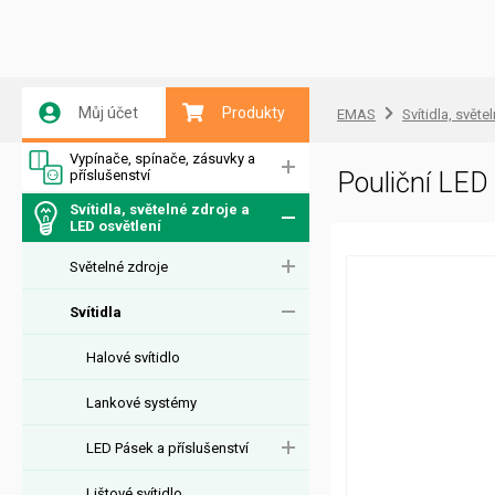
Můj účet
Produkty
EMAS
Svítidla, světe
Vypínače, spínače, zásuvky a
příslušenství
Pouliční LE
Svítidla, světelné zdroje a
LED osvětlení
Světelné zdroje
Svítidla
Halové svítidlo
Lankové systémy
LED Pásek a příslušenství
Lištové svítidlo