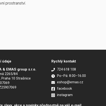
ní prostranství.
í údaje
Rychlý kontakt
 & EMAS group s.r.o.
724 618 108
ná 2265/84
Po–Pá: 8.00–16.00
, Praha 10 Strašnice
eshop@emas.cz
907069
CZ25907069
facebook
instagram
te slevy, akce a novinky přednostně na váš e-mail.