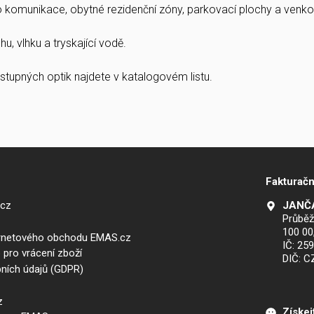
ro komunikace, obytné rezidenční zóny, parkovací plochy a venkov
u, vlhku a tryskající vodě.
stupných optik najdete v katalogovém listu.
Fakturačn
.cz
JANČA
Průběž
100 00
ernetového obchodu EMAS.cz
IČ: 25
 pro vrácení zboží
DIČ: 
ních údajů (GDPR)
z
Získej