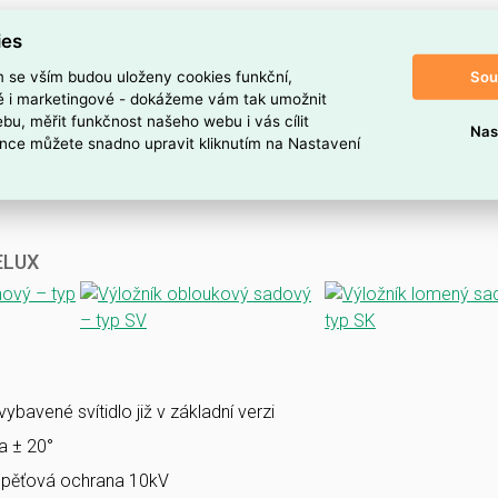
ies
Sou
m se vším budou uloženy cookies funkční,
ké i marketingové - dokážeme vám tak umožnit
bu, měřit funkčnost našeho webu i vás cílit
Nas
nce můžete snadno upravit kliknutím na Nastavení
VELUX
bavené svítidlo již v základní verzi
la ± 20°
pěťová ochrana 10kV