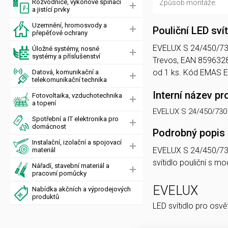
Rozvodnice, výkonové spínací
Způsob montáže:
a jistící prvky
Uzemnění, hromosvody a
Pouliční LED sv
přepěťové ochrany
EVELUX S 24/450/730 D
Úložné systémy, nosné
systémy a příslušenství
Trevos, EAN 8596328
od 1 ks. Kód EMAS 
Datová, komunikační a
telekomunikační technika
Interní název pr
Fotovoltaika, vzduchotechnika
a topení
EVELUX S 24/450/730
Spotřební a IT elektronika pro
domácnost
Podrobný popis
Instalační, izolační a spojovací
EVELUX S 24/450/73
materiál
svítidlo pouliční s 
Nářadí, stavební materiál a
pracovní pomůcky
EVELUX
Nabídka akčních a výprodejových
produktů
LED svítidlo pro osvě