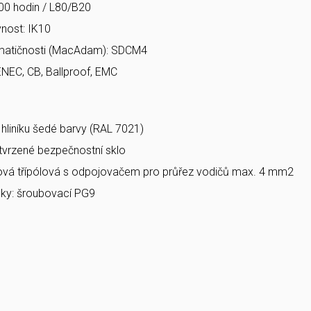
00 hodin / L80/B20
nost: IK10
matičnosti (MacAdam): SDCM4
ENEC, CB, Ballproof, EMC
a hliníku šedé barvy (RAL 7021)
 tvrzené bezpečnostní sklo
bová třípólová s odpojovačem pro průřez vodičů max. 4 mm2
ky: šroubovací PG9