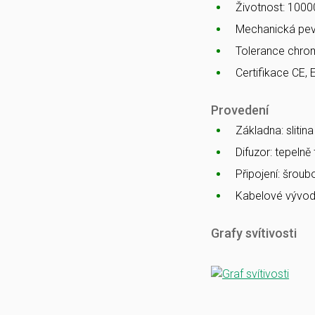
Životnost: 1000
Mechanická pev
Tolerance chro
Certifikace CE, 
Provedení
Základna: slitin
Difuzor: tepelně
Připojení: šrou
Kabelové vývod
Grafy svítivosti