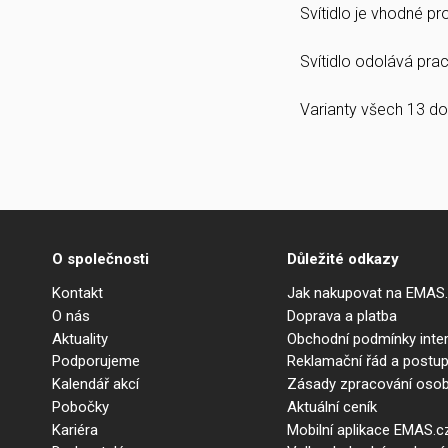
Svítidlo je vhodné p
Svítidlo odolává prach
Varianty všech 13 do
O společnosti
Důležité odkazy
Kontakt
Jak nakupovat na EMAS
O nás
Doprava a platba
Aktuality
Obchodní podmínky int
Podporujeme
Reklamační řád a postup
Kalendář akcí
Zásady zpracování osob
Pobočky
Aktuální ceník
Kariéra
Mobilní aplikace EMAS.c