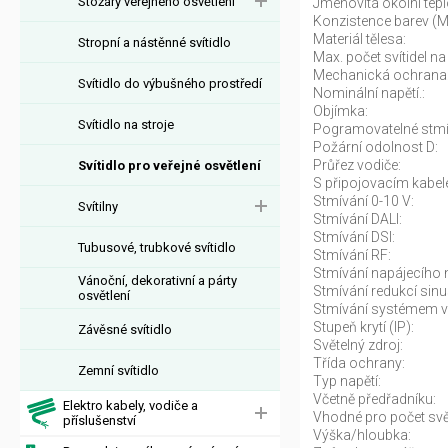
Stožáry veřejného osvětlení
Jmenovitá okolní tepl
Konzistence barev (
Materiál tělesa:
Stropní a nástěnné svítidlo
Max. počet svítidel na 
Mechanická ochrana
Svítidlo do výbušného prostředí
Nominální napětí.:
Objímka:
Svítidlo na stroje
Pogramovatelné stmí
Požární odolnost D:
Průřez vodiče:
Svítidlo pro veřejné osvětlení
S připojovacím kabel
Stmívání 0-10 V:
Svítilny
Stmívání DALI:
Stmívání DSI:
Tubusové, trubkové svítidlo
Stmívání RF:
Stmívání napájecího n
Vánoční, dekorativní a párty
Stmívání redukcí sinu
osvětlení
Stmívání systémem v
Stupeň krytí (IP):
Závěsné svítidlo
Světelný zdroj:
Třída ochrany:
Zemní svítidlo
Typ napětí:
Včetně předřadníku:
Elektro kabely, vodiče a
Vhodné pro počet svět
příslušenství
Výška/hloubka: