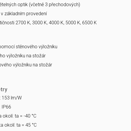
větelných optik (včetně 3 přechodových)
a v základním provedení
ičnosti 2700 K, 3000 K, 4000 K, 5000 K, 6500 K
 pomocí stěnového výložníku
o výložníku na stožár
vého výložníku na stožár
try
a: 153 lm/W
: IP66
 okolí: ta = -40 °C
a okolí: ta = 45 °C