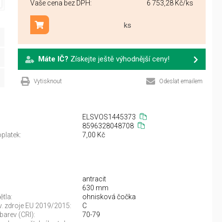
Vaše cena bez DPH:
6 753,28 Kč
/ks
ks
Přidat do košíku
Máte IČ?
Získejte ještě výhodnější ceny!
Vytisknout
Odeslat emailem
ELSVOS1445373
8596328048708
platek:
7,00 Kč
antracit
630 mm
ětla:
ohnisková čočka
sv. zdroje EU 2019/2015:
C
barev (CRI):
70-79