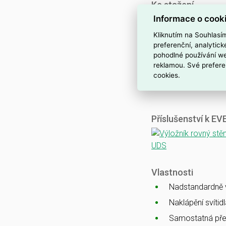
Ke stažení
Informace o cook
Katalogový list
CE
Kliknutím na Souhlasí
ENEC
preferenční, analytic
pohodlné používání we
CB
reklamou. Své prefere
EMC
cookies.
Ballproof
Příslušenství k E
Vlastnosti
Nadstandardně vy
Naklápění svítid
Samostatná pře