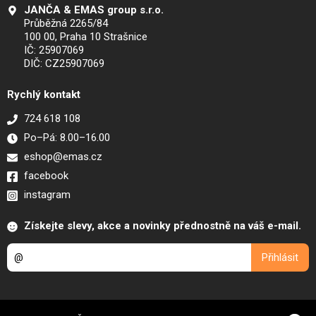
JANČA & EMAS group s.r.o.
Průběžná 2265/84
100 00, Praha 10 Strašnice
IČ: 25907069
DIČ: CZ25907069
Rychlý kontakt
724 618 108
Po–Pá: 8.00–16.00
eshop@emas.cz
facebook
instagram
Získejte slevy, akce a novinky přednostně na váš e-mail.