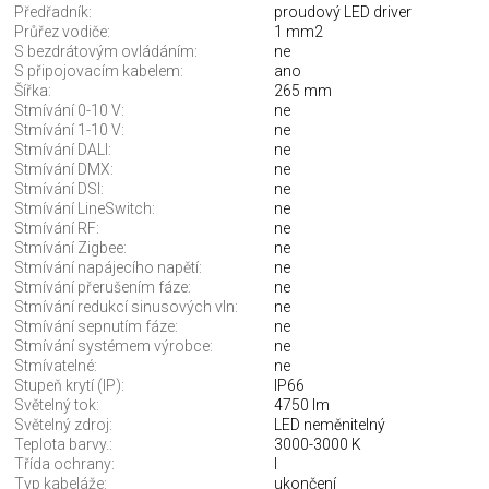
Předřadník:
proudový LED driver
Průřez vodiče:
1 mm2
S bezdrátovým ovládáním:
ne
S připojovacím kabelem:
ano
Šířka:
265 mm
Stmívání 0-10 V:
ne
Stmívání 1-10 V:
ne
Stmívání DALI:
ne
Stmívání DMX:
ne
Stmívání DSI:
ne
Stmívání LineSwitch:
ne
Stmívání RF:
ne
Stmívání Zigbee:
ne
Stmívání napájecího napětí:
ne
Stmívání přerušením fáze:
ne
Stmívání redukcí sinusových vln:
ne
Stmívání sepnutím fáze:
ne
Stmívání systémem výrobce:
ne
Stmívatelné:
ne
Stupeň krytí (IP):
IP66
Světelný tok:
4750 lm
Světelný zdroj:
LED neměnitelný
Teplota barvy.:
3000-3000 K
Třída ochrany:
I
Typ kabeláže:
ukončení