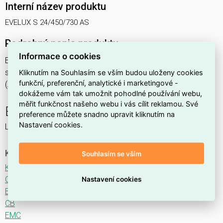
Interní název produktu
EVELUX S 24/450/730 AS
Podrobný popis produktu
Informace o cookies
EVELUX S 24/450/730 AS 39W IP66
svítidlo pouliční s modulem LED, spektrum 730A3, optika AS
Kliknutím na Souhlasím se vším budou uloženy cookies
funkční, preferenční, analytické i marketingové -
(Asymmetric)
dokážeme vám tak umožnit pohodlné používání webu,
měřit funkčnost našeho webu i vás cílit reklamou. Své
EVELUX
preference můžete snadno upravit kliknutím na
Nastavení cookies.
LED svítidlo pro osvětlení komunikací.
Ke stažení
Souhlasím se vším
Katalogový list
CE
Nastavení cookies
ENEC
CB
EMC