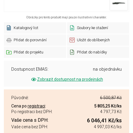
Obrázky pro tento produkt mají pouze ilustrativní charakter.
Katalogový list
Soubory ke stažení
Přidat do porovnání
Uložit do oblíbených
Přidat do projektu
Přidat do nabídky
Dostupnost EMAS:
na objednávku
Zobrazit dostupnost na prodejnách
Původně:
6 500,87 Kč
Cena po
registraci
:
5 805,25 Kč
/ks
Po registraci bez DPH:
4 797,73 Kč
Vaše cena s DPH:
6 046,41 Kč
/ks
Vaše cena bez DPH:
4 997,03 Kč
/ks