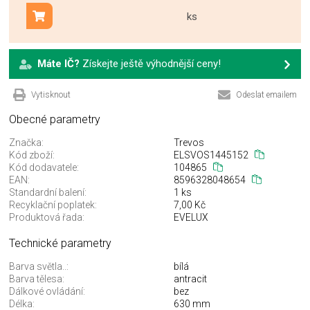
ks
Přidat do košíku
Máte IČ?
Získejte ještě výhodnější ceny!
Vytisknout
Odeslat emailem
Obecné parametry
Značka:
Trevos
Kód zboží:
ELSVOS1445152
Kód dodavatele:
104865
EAN:
8596328048654
Standardní balení:
1 ks
Recyklační poplatek:
7,00 Kč
Produktová řada:
EVELUX
Technické parametry
Barva světla..:
bílá
Barva tělesa:
antracit
Dálkové ovládání:
bez
Délka:
630 mm