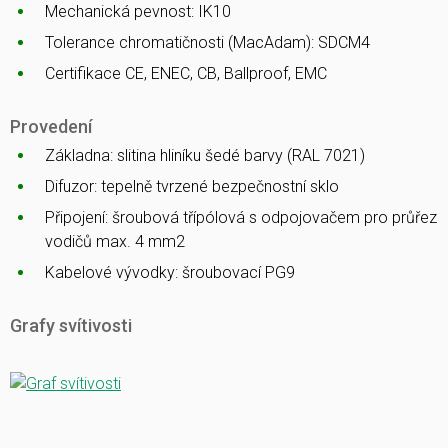
Mechanická pevnost: IK10
Tolerance chromatičnosti (MacAdam): SDCM4
Certifikace CE, ENEC, CB, Ballproof, EMC
Provedení
Základna: slitina hliníku šedé barvy (RAL 7021)
Difuzor: tepelně tvrzené bezpečnostní sklo
Připojení: šroubová třípólová s odpojovačem pro průřez
vodičů max. 4 mm2
Kabelové vývodky: šroubovací PG9
Grafy svítivosti