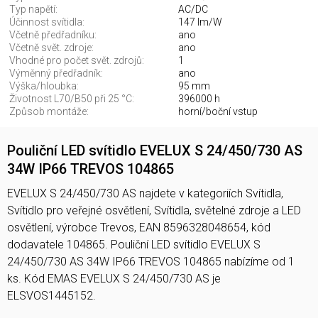
Typ napětí:
AC/DC
Účinnost svítidla:
147 lm/W
Včetně předřadníku:
ano
Včetně svět. zdroje:
ano
Vhodné pro počet svět. zdrojů:
1
Výměnný předřadník:
ano
Výška/hloubka:
95 mm
Životnost L70/B50 při 25 °C:
396000 h
Způsob montáže:
horní/boční vstup
Pouliční LED svítidlo EVELUX S 24/450/730 AS
34W IP66 TREVOS 104865
EVELUX S 24/450/730 AS najdete v kategoriích Svítidla,
Svítidlo pro veřejné osvětlení, Svítidla, světelné zdroje a LED
osvětlení, výrobce Trevos, EAN 8596328048654, kód
dodavatele 104865. Pouliční LED svítidlo EVELUX S
24/450/730 AS 34W IP66 TREVOS 104865 nabízíme od 1
ks. Kód EMAS EVELUX S 24/450/730 AS je
ELSVOS1445152.