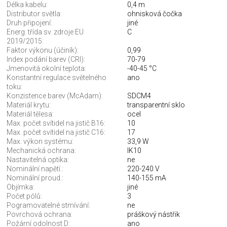
Délka kabelu:
0,4 m
Distributor světla:
ohnisková čočka
Druh připojení:
jiné
Energ. třída sv. zdroje EU
C
2019/2015:
Faktor výkonu (účiník):
0,99
Index podání barev (CRI):
70-79
Jmenovitá okolní teplota:
-40-45 °C
Konstantní regulace světelného
ano
toku:
Konzistence barev (McAdam):
SDCM4
Materiál krytu:
transparentní sklo
Materiál tělesa:
ocel
Max. počet svítidel na jistič B16:
10
Max. počet svítidel na jistič C16:
17
Max. výkon systému:
33,9 W
Mechanická ochrana:
IK10
Nastavitelná optika:
ne
Nominální napětí.:
220-240 V
Nominální proud.:
140-155 mA
Objímka:
jiné
Počet pólů:
3
Pogramovatelné stmívání:
ne
Povrchová ochrana:
práškový nástřik
Požární odolnost D:
ano