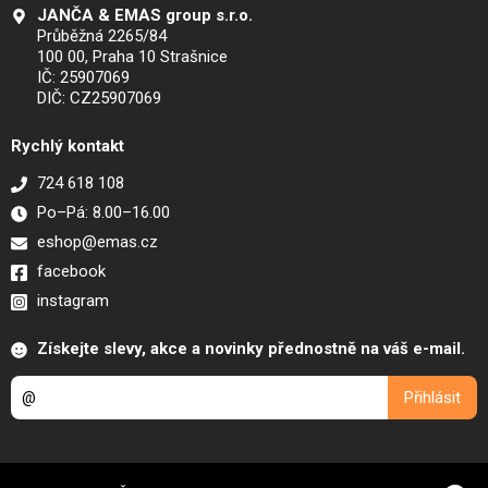
JANČA & EMAS group s.r.o.
Průběžná 2265/84
100 00, Praha 10 Strašnice
IČ: 25907069
DIČ: CZ25907069
Rychlý kontakt
724 618 108
Po–Pá: 8.00–16.00
eshop@emas.cz
facebook
instagram
Získejte slevy, akce a novinky přednostně na váš e-mail.