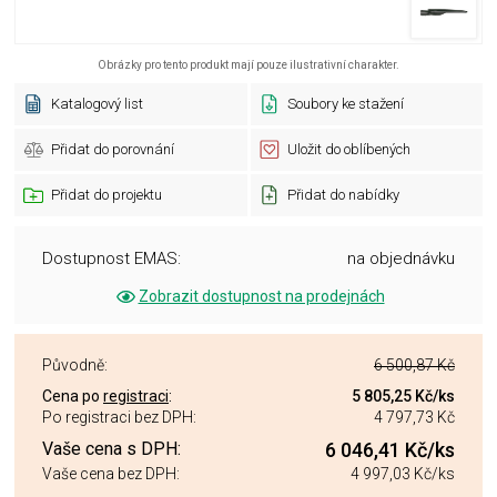
Obrázky pro tento produkt mají pouze ilustrativní charakter.
Katalogový list
Soubory ke stažení
Přidat do porovnání
Uložit do oblíbených
Přidat do projektu
Přidat do nabídky
Dostupnost EMAS:
na objednávku
Zobrazit dostupnost na prodejnách
Původně:
6 500,87 Kč
Cena po
registraci
:
5 805,25 Kč
/ks
Po registraci bez DPH:
4 797,73 Kč
Vaše cena s DPH:
6 046,41 Kč
/ks
Vaše cena bez DPH:
4 997,03 Kč
/ks