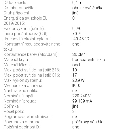
Délka kabelu:
0,4 m
Distributor světla:
ohnisková čočka
Druh připojení:
jiné
Energ. třída sv. zdroje EU
C
2019/2015:
Faktor výkonu (účiník):
0,99
Index podání barev (CRI):
70-79
Jmenovitá okolní teplota:
-40-45 °C
Konstantní regulace světelného
ano
toku:
Konzistence barev (McAdam):
SDCM4
Materiál krytu:
transparentní sklo
Materiál tělesa:
ocel
Max. počet svítidel na jistič B16:
10
Max. počet svítidel na jistič C16:
17
Max. výkon systému:
23,9 W
Mechanická ochrana:
IK10
Nastavitelná optika:
ne
Nominální napětí.:
220-240 V
Nominální proud.:
99-109 mA
Objímka:
jiné
Počet pólů:
3
Pogramovatelné stmívání:
ne
Povrchová ochrana:
práškový nástřik
Požární odolnost D:
ano