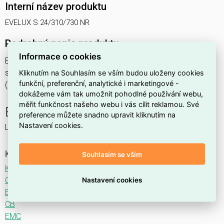
Interní název produktu
EVELUX S 24/310/730 NR
Podrobný popis produktu
Informace o cookies
EVELUX S 24/310/730 NR 26W IP66
svítidlo pouliční s modulem LED, spektrum 730A3, optika NR
Kliknutím na Souhlasím se vším budou uloženy cookies
funkční, preferenční, analytické i marketingové -
(Narrow Road TYPE II ME3)
dokážeme vám tak umožnit pohodlné používání webu,
měřit funkčnost našeho webu i vás cílit reklamou. Své
EVELUX
preference můžete snadno upravit kliknutím na
Nastavení cookies.
LED svítidlo pro osvětlení komunikací.
Ke stažení
Souhlasím se vším
Katalogový list
CE
Nastavení cookies
ENEC
CB
EMC