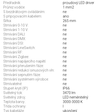
Předřadník:
proudový LED driver
Průřez vodiče:
1 mm2
S bezdrátovým ovládáním:
ne
S připojovacím kabelem:
ano
Šířka:
265 mm
Stmívání 0-10 V:
ne
Stmívání 1-10 V:
ne
Stmívání DALI:
ne
Stmívání DMX:
ne
Stmívání DSI:
ne
Stmívání LineSwitch:
ne
Stmívání RF:
ne
Stmívání Zigbee:
ne
Stmívání napájecího napětí:
ne
Stmívání přerušením fáze:
ne
Stmívání redukcí sinusových vln:
ne
Stmívání sepnutím fáze:
ne
Stmívání systémem výrobce:
ne
Stmívatelné:
ne
Stupeň krytí (IP):
IP66
Světelný tok:
3470 lm
Světelný zdroj:
LED neměnitelný
Teplota barvy.:
3000-3000 K
Třída ochrany:
I
Typ kabeláže:
ukončení