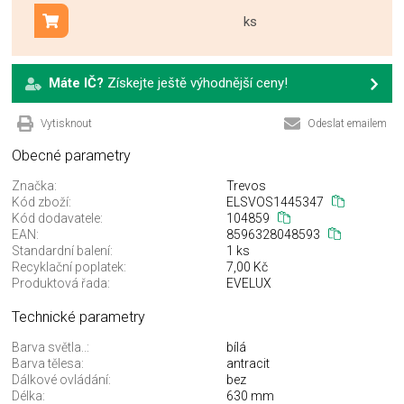
ks
Přidat do košíku
Máte IČ?
Získejte ještě výhodnější ceny!
Vytisknout
Odeslat emailem
Obecné parametry
Značka:
Trevos
Kód zboží:
ELSVOS1445347
Kód dodavatele:
104859
EAN:
8596328048593
Standardní balení:
1 ks
Recyklační poplatek:
7,00 Kč
Produktová řada:
EVELUX
Technické parametry
Barva světla..:
bílá
Barva tělesa:
antracit
Dálkové ovládání:
bez
Délka:
630 mm