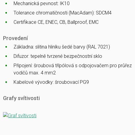
Mechanická pevnost: IK10
Tolerance chromatičnosti (MacAdam): SDCM4
Certifikace CE, ENEC, CB, Ballproof, EMC
Provedení
Základna: slitina hliníku šedé barvy (RAL 7021)
Difuzor: tepelně tvrzené bezpečnostní sklo
Připojení: šroubová třípólová s odpojovačem pro průřez
vodičů max. 4 mm2
Kabelové vývodky: šroubovací PG9
Grafy svítivosti