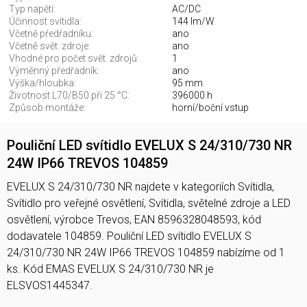
Typ napětí:
AC/DC
Účinnost svítidla:
144 lm/W
Včetně předřadníku:
ano
Včetně svět. zdroje:
ano
Vhodné pro počet svět. zdrojů:
1
Výměnný předřadník:
ano
Výška/hloubka:
95 mm
Životnost L70/B50 při 25 °C:
396000 h
Způsob montáže:
horní/boční vstup
Pouliční LED svítidlo EVELUX S 24/310/730 NR
24W IP66 TREVOS 104859
EVELUX S 24/310/730 NR najdete v kategoriích Svítidla,
Svítidlo pro veřejné osvětlení, Svítidla, světelné zdroje a LED
osvětlení, výrobce Trevos, EAN 8596328048593, kód
dodavatele 104859. Pouliční LED svítidlo EVELUX S
24/310/730 NR 24W IP66 TREVOS 104859 nabízíme od 1
ks. Kód EMAS EVELUX S 24/310/730 NR je
ELSVOS1445347.