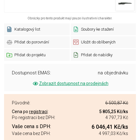
Obrázky pro tento produkt mají pouze ilustrativní charakter.
Katalogový list
Soubory ke stažení
Přidat do porovnání
Uložit do oblíbených
Přidat do projektu
Přidat do nabídky
Dostupnost EMAS:
na objednávku
Zobrazit dostupnost na prodejnách
Původně:
6 500,87 Kč
Cena po
registraci
:
5 805,25 Kč
/ks
Po registraci bez DPH:
4 797,73 Kč
Vaše cena s DPH:
6 046,41 Kč
/ks
Vaše cena bez DPH:
4 997,03 Kč
/ks