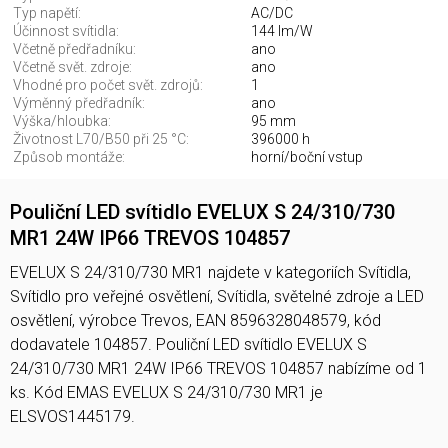
Typ napětí:
AC/DC
Účinnost svítidla:
144 lm/W
Včetně předřadníku:
ano
Včetně svět. zdroje:
ano
Vhodné pro počet svět. zdrojů:
1
Výměnný předřadník:
ano
Výška/hloubka:
95 mm
Životnost L70/B50 při 25 °C:
396000 h
Způsob montáže:
horní/boční vstup
Pouliční LED svítidlo EVELUX S 24/310/730
MR1 24W IP66 TREVOS 104857
EVELUX S 24/310/730 MR1 najdete v kategoriích Svítidla,
Svítidlo pro veřejné osvětlení, Svítidla, světelné zdroje a LED
osvětlení, výrobce Trevos, EAN 8596328048579, kód
dodavatele 104857. Pouliční LED svítidlo EVELUX S
24/310/730 MR1 24W IP66 TREVOS 104857 nabízíme od 1
ks. Kód EMAS EVELUX S 24/310/730 MR1 je
ELSVOS1445179.