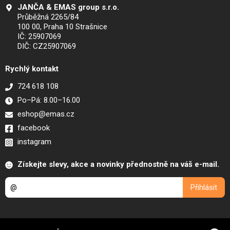
JANČA & EMAS group s.r.o.
Průběžná 2265/84
100 00, Praha 10 Strašnice
IČ: 25907069
DIČ: CZ25907069
Rychlý kontakt
724 618 108
Po–Pá: 8.00–16.00
eshop@emas.cz
facebook
instagram
Získejte slevy, akce a novinky přednostně na váš e-mail.