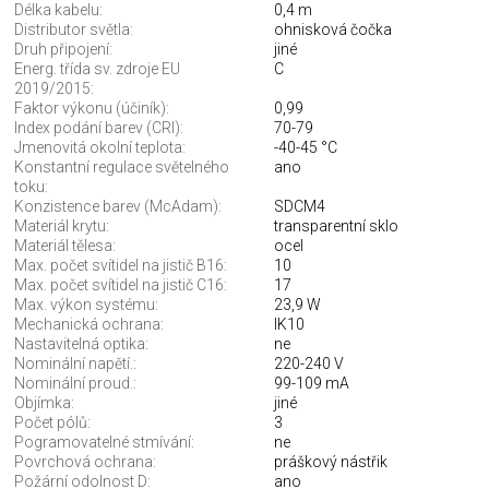
Délka kabelu:
0,4 m
Distributor světla:
ohnisková čočka
Druh připojení:
jiné
Energ. třída sv. zdroje EU
C
2019/2015:
Faktor výkonu (účiník):
0,99
Index podání barev (CRI):
70-79
Jmenovitá okolní teplota:
-40-45 °C
Konstantní regulace světelného
ano
toku:
Konzistence barev (McAdam):
SDCM4
Materiál krytu:
transparentní sklo
Materiál tělesa:
ocel
Max. počet svítidel na jistič B16:
10
Max. počet svítidel na jistič C16:
17
Max. výkon systému:
23,9 W
Mechanická ochrana:
IK10
Nastavitelná optika:
ne
Nominální napětí.:
220-240 V
Nominální proud.:
99-109 mA
Objímka:
jiné
Počet pólů:
3
Pogramovatelné stmívání:
ne
Povrchová ochrana:
práškový nástřik
Požární odolnost D:
ano