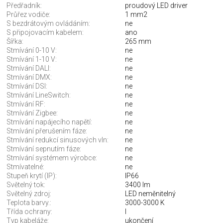
Předřadník:
proudový LED driver
Průřez vodiče:
1 mm2
S bezdrátovým ovládáním:
ne
S připojovacím kabelem:
ano
Šířka:
265 mm
Stmívání 0-10 V:
ne
Stmívání 1-10 V:
ne
Stmívání DALI:
ne
Stmívání DMX:
ne
Stmívání DSI:
ne
Stmívání LineSwitch:
ne
Stmívání RF:
ne
Stmívání Zigbee:
ne
Stmívání napájecího napětí:
ne
Stmívání přerušením fáze:
ne
Stmívání redukcí sinusových vln:
ne
Stmívání sepnutím fáze:
ne
Stmívání systémem výrobce:
ne
Stmívatelné:
ne
Stupeň krytí (IP):
IP66
Světelný tok:
3400 lm
Světelný zdroj:
LED neměnitelný
Teplota barvy.:
3000-3000 K
Třída ochrany:
I
Typ kabeláže:
ukončení