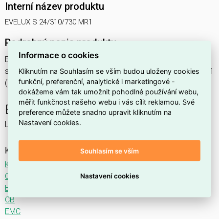
Interní název produktu
EVELUX S 24/310/730 MR1
Podrobný popis produktu
Informace o cookies
EVELUX S 24/310/730 MR1 26W IP66
svítidlo pouliční s modulem LED, spektrum 730A3, optika MR1
Kliknutím na Souhlasím se vším budou uloženy cookies
funkční, preferenční, analytické i marketingové -
(Main Road TYPE II ME3A)
dokážeme vám tak umožnit pohodlné používání webu,
měřit funkčnost našeho webu i vás cílit reklamou. Své
EVELUX
preference můžete snadno upravit kliknutím na
Nastavení cookies.
LED svítidlo pro osvětlení komunikací.
Ke stažení
Souhlasím se vším
Katalogový list
CE
Nastavení cookies
ENEC
CB
EMC