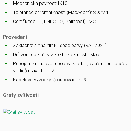
Mechanická pevnost: IK10
Tolerance chromatičnosti (MacAdam): SDCM4
Certifikace CE, ENEC, CB, Ballproof, EMC
Provedení
Základna: slitina hliníku šedé barvy (RAL 7021)
Difuzor: tepelně tvrzené bezpečnostní sklo
Připojení: šroubová třípólová s odpojovačem pro průřez
vodičů max. 4 mm2
Kabelové vývodky: šroubovací PG9
Grafy svítivosti