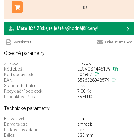
ks
Přidat do košíku
Máte IČ?
Získejte ještě výhodnější ceny!
Vytisknout
Odeslat emailem
Obecné parametry
Značka:
Trevos
Kód zboží:
ELSVOS1445179
Kód dodavatele:
104857
EAN:
8596328048579
Standardní balení:
1 ks
Recyklační poplatek:
7,00 Kč
Produktová řada:
EVELUX
Technické parametry
Barva světla..:
bílá
Barva tělesa:
antracit
Dálkové ovládání:
bez
Délka:
630 mm