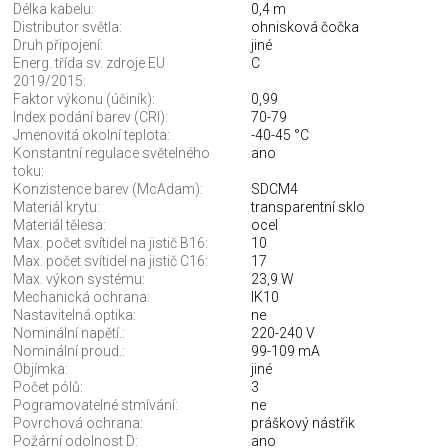
Délka kabelu:
0,4 m
Distributor světla:
ohnisková čočka
Druh připojení:
jiné
Energ. třída sv. zdroje EU
C
2019/2015:
Faktor výkonu (účiník):
0,99
Index podání barev (CRI):
70-79
Jmenovitá okolní teplota:
-40-45 °C
Konstantní regulace světelného
ano
toku:
Konzistence barev (McAdam):
SDCM4
Materiál krytu:
transparentní sklo
Materiál tělesa:
ocel
Max. počet svítidel na jistič B16:
10
Max. počet svítidel na jistič C16:
17
Max. výkon systému:
23,9 W
Mechanická ochrana:
IK10
Nastavitelná optika:
ne
Nominální napětí.:
220-240 V
Nominální proud.:
99-109 mA
Objímka:
jiné
Počet pólů:
3
Pogramovatelné stmívání:
ne
Povrchová ochrana:
práškový nástřik
Požární odolnost D:
ano