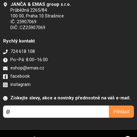
JANČA & EMAS group s.r.o.
Průběžná 2265/84
100 00, Praha 10 Strašnice
IČ: 25907069
DIČ: CZ25907069
Rychlý kontakt
724 618 108
Po–Pá: 8.00–16.00
eshop@emas.cz
facebook
instagram
Získejte slevy, akce a novinky přednostně na váš e-mail.