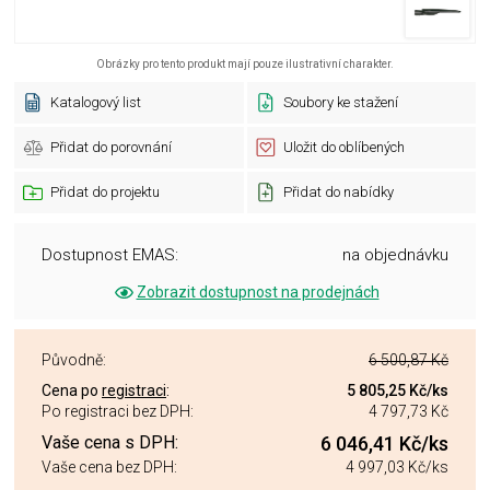
Obrázky pro tento produkt mají pouze ilustrativní charakter.
Katalogový list
Soubory ke stažení
Přidat do porovnání
Uložit do oblíbených
Přidat do projektu
Přidat do nabídky
Dostupnost EMAS:
na objednávku
Zobrazit dostupnost na prodejnách
Původně:
6 500,87 Kč
Cena po
registraci
:
5 805,25 Kč
/ks
Po registraci bez DPH:
4 797,73 Kč
Vaše cena s DPH:
6 046,41 Kč
/ks
Vaše cena bez DPH:
4 997,03 Kč
/ks