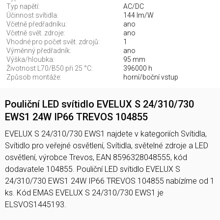
Typ napětí:
AC/DC
Účinnost svítidla:
144 lm/W
Včetně předřadníku:
ano
Včetně svět. zdroje:
ano
Vhodné pro počet svět. zdrojů:
1
Výměnný předřadník:
ano
Výška/hloubka:
95 mm
Životnost L70/B50 při 25 °C:
396000 h
Způsob montáže:
horní/boční vstup
Pouliční LED svítidlo EVELUX S 24/310/730
EWS1 24W IP66 TREVOS 104855
EVELUX S 24/310/730 EWS1 najdete v kategoriích Svítidla,
Svítidlo pro veřejné osvětlení, Svítidla, světelné zdroje a LED
osvětlení, výrobce Trevos, EAN 8596328048555, kód
dodavatele 104855. Pouliční LED svítidlo EVELUX S
24/310/730 EWS1 24W IP66 TREVOS 104855 nabízíme od 1
ks. Kód EMAS EVELUX S 24/310/730 EWS1 je
ELSVOS1445193.