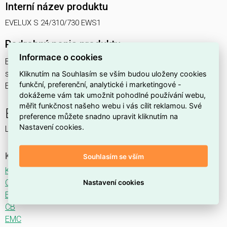
Interní název produktu
EVELUX S 24/310/730 EWS1
Podrobný popis produktu
Informace o cookies
EVELUX S 24/310/730 EWS1 26W IP66
svítidlo pouliční s modulem LED, spektrum 730A3, optika
Kliknutím na Souhlasím se vším budou uloženy cookies
funkční, preferenční, analytické i marketingové -
EWS1 (Extra Wide Street TYPE III - M)
dokážeme vám tak umožnit pohodlné používání webu,
měřit funkčnost našeho webu i vás cílit reklamou. Své
EVELUX
preference můžete snadno upravit kliknutím na
Nastavení cookies.
LED svítidlo pro osvětlení komunikací.
Ke stažení
Souhlasím se vším
Katalogový list
CE
Nastavení cookies
ENEC
CB
EMC