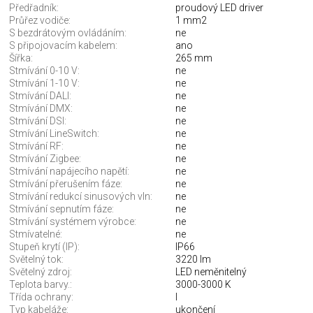
Předřadník:
proudový LED driver
Průřez vodiče:
1 mm2
S bezdrátovým ovládáním:
ne
S připojovacím kabelem:
ano
Šířka:
265 mm
Stmívání 0-10 V:
ne
Stmívání 1-10 V:
ne
Stmívání DALI:
ne
Stmívání DMX:
ne
Stmívání DSI:
ne
Stmívání LineSwitch:
ne
Stmívání RF:
ne
Stmívání Zigbee:
ne
Stmívání napájecího napětí:
ne
Stmívání přerušením fáze:
ne
Stmívání redukcí sinusových vln:
ne
Stmívání sepnutím fáze:
ne
Stmívání systémem výrobce:
ne
Stmívatelné:
ne
Stupeň krytí (IP):
IP66
Světelný tok:
3220 lm
Světelný zdroj:
LED neměnitelný
Teplota barvy.:
3000-3000 K
Třída ochrany:
I
Typ kabeláže:
ukončení