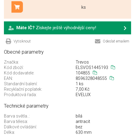
ks
Přidat do košíku
Máte IČ?
Získejte ještě výhodnější ceny!
Vytisknout
Odeslat emailem
Obecné parametry
Značka:
Trevos
Kód zboží:
ELSVOS1445193
Kód dodavatele:
104855
EAN:
8596328048555
Standardní balení:
1 ks
Recyklační poplatek:
7,00 Kč
Produktová řada:
EVELUX
Technické parametry
Barva světla..:
bílá
Barva tělesa:
antracit
Dálkové ovládání:
bez
Délka:
630 mm