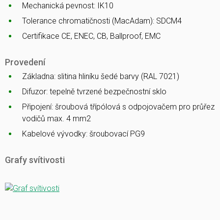
Mechanická pevnost: IK10
Tolerance chromatičnosti (MacAdam): SDCM4
Certifikace CE, ENEC, CB, Ballproof, EMC
Provedení
Základna: slitina hliníku šedé barvy (RAL 7021)
Difuzor: tepelně tvrzené bezpečnostní sklo
Připojení: šroubová třípólová s odpojovačem pro průřez
vodičů max. 4 mm2
Kabelové vývodky: šroubovací PG9
Grafy svítivosti