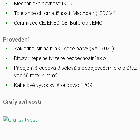
Mechanická pevnost: IK10
Tolerance chromatičnosti (MacAdam): SDCM4
Certifikace CE, ENEC, CB, Ballproof, EMC
Provedení
Základna: slitina hliníku šedé barvy (RAL 7021)
Difuzor: tepelně tvrzené bezpečnostní sklo
Připojení: šroubová třípólová s odpojovačem pro průřez
vodičů max. 4 mm2
Kabelové vývodky: šroubovací PG9
Grafy svítivosti