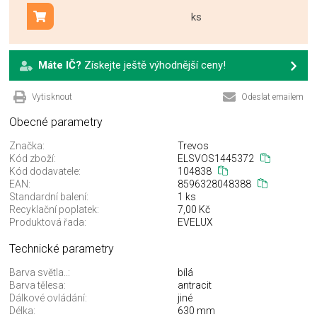
ks
Přidat do košíku
Máte IČ?
Získejte ještě výhodnější ceny!
Vytisknout
Odeslat emailem
Obecné parametry
Značka:
Trevos
Kód zboží:
ELSVOS1445372
Kód dodavatele:
104838
EAN:
8596328048388
Standardní balení:
1 ks
Recyklační poplatek:
7,00 Kč
Produktová řada:
EVELUX
Technické parametry
Barva světla..:
bílá
Barva tělesa:
antracit
Dálkové ovládání:
jiné
Délka:
630 mm