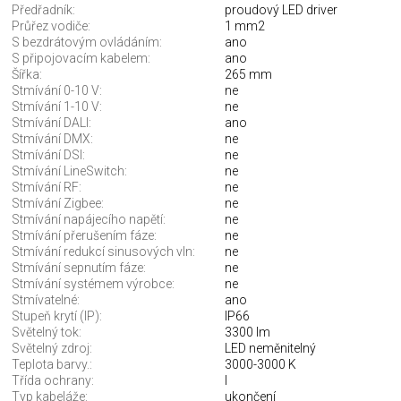
Předřadník:
proudový LED driver
Průřez vodiče:
1 mm2
S bezdrátovým ovládáním:
ano
S připojovacím kabelem:
ano
Šířka:
265 mm
Stmívání 0-10 V:
ne
Stmívání 1-10 V:
ne
Stmívání DALI:
ano
Stmívání DMX:
ne
Stmívání DSI:
ne
Stmívání LineSwitch:
ne
Stmívání RF:
ne
Stmívání Zigbee:
ne
Stmívání napájecího napětí:
ne
Stmívání přerušením fáze:
ne
Stmívání redukcí sinusových vln:
ne
Stmívání sepnutím fáze:
ne
Stmívání systémem výrobce:
ne
Stmívatelné:
ano
Stupeň krytí (IP):
IP66
Světelný tok:
3300 lm
Světelný zdroj:
LED neměnitelný
Teplota barvy.:
3000-3000 K
Třída ochrany:
I
Typ kabeláže:
ukončení