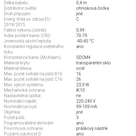
Délka kabelu:
0,4 m
Distributor světla:
ohnisková čočka
Druh připojení:
jiné
Energ. třída sv. zdroje EU
C
2019/2015:
Faktor výkonu (účiník):
0,99
Index podání barev (CRI):
70-79
Jmenovitá okolní teplota:
-40-45 °C
Konstantní regulace světelného
ano
toku:
Konzistence barev (McAdam):
SDCM4
Materiál krytu:
transparentní sklo
Materiál tělesa:
ocel
Max. počet svítidel na jistič B16:
16
Max. počet svítidel na jistič C16:
26
Max. výkon systému:
23,9 W
Mechanická ochrana:
IK10
Nastavitelná optika:
ne
Nominální napětí.:
220-240 V
Nominální proud.:
99-109 mA
Objímka:
jiné
Počet pólů:
3
Pogramovatelné stmívání:
ano
Povrchová ochrana:
práškový nástřik
Požární odolnost D:
ano