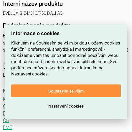
Interní název produktu
EVELUX S 24/310/730 DALI AS
Podrobný popis produktu
Informace o cookies
EVELUX S 24/310/730 DALI AS 26W IP66
svítidlo pouliční s modulem LED, spektrum 730A3, regulace
Kliknutím na Souhlasím se vším budou uloženy cookies
funkční, preferenční, analytické i marketingové -
stmívání ovládané DALI protokolem, optika AS (Asymmetric)
dokážeme vám tak umožnit pohodlné používání webu,
měřit funkčnost našeho webu i vás cílit reklamou. Své
EVELUX
preference můžete snadno upravit kliknutím na
Nastavení cookies.
LED svítidlo pro osvětlení komunikací.
Ke stažení
Souhlasím se vším
Katalogový list
CE
Nastavení cookies
ENEC
CB
EMC