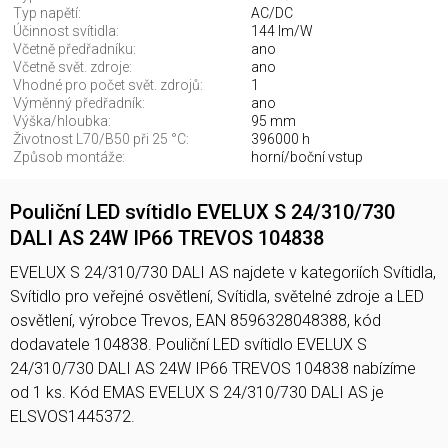
Typ napětí:
AC/DC
Účinnost svítidla:
144 lm/W
Včetně předřadníku:
ano
Včetně svět. zdroje:
ano
Vhodné pro počet svět. zdrojů:
1
Výměnný předřadník:
ano
Výška/hloubka:
95 mm
Životnost L70/B50 při 25 °C:
396000 h
Způsob montáže:
horní/boční vstup
Pouliční LED svítidlo EVELUX S 24/310/730
DALI AS 24W IP66 TREVOS 104838
EVELUX S 24/310/730 DALI AS najdete v kategoriích Svítidla,
Svítidlo pro veřejné osvětlení, Svítidla, světelné zdroje a LED
osvětlení, výrobce Trevos, EAN 8596328048388, kód
dodavatele 104838. Pouliční LED svítidlo EVELUX S
24/310/730 DALI AS 24W IP66 TREVOS 104838 nabízíme
od 1 ks. Kód EMAS EVELUX S 24/310/730 DALI AS je
ELSVOS1445372.