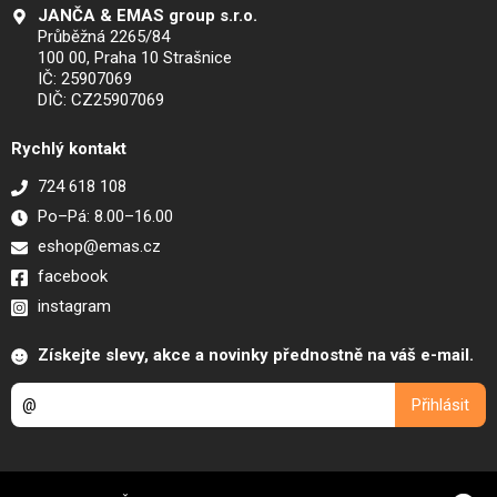
JANČA & EMAS group s.r.o.
Průběžná 2265/84
100 00, Praha 10 Strašnice
IČ: 25907069
DIČ: CZ25907069
Rychlý kontakt
724 618 108
Po–Pá: 8.00–16.00
eshop@emas.cz
facebook
instagram
Získejte slevy, akce a novinky přednostně na váš e-mail.