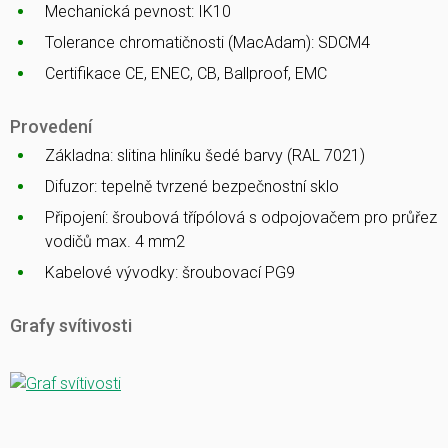
Mechanická pevnost: IK10
Tolerance chromatičnosti (MacAdam): SDCM4
Certifikace CE, ENEC, CB, Ballproof, EMC
Provedení
Základna: slitina hliníku šedé barvy (RAL 7021)
Difuzor: tepelně tvrzené bezpečnostní sklo
Připojení: šroubová třípólová s odpojovačem pro průřez
vodičů max. 4 mm2
Kabelové vývodky: šroubovací PG9
Grafy svítivosti