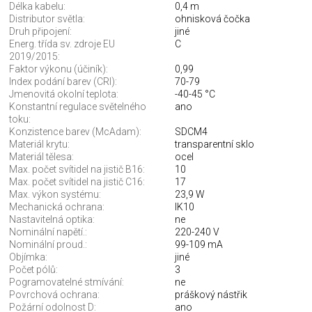
Délka kabelu:
0,4 m
Distributor světla:
ohnisková čočka
Druh připojení:
jiné
Energ. třída sv. zdroje EU
C
2019/2015:
Faktor výkonu (účiník):
0,99
Index podání barev (CRI):
70-79
Jmenovitá okolní teplota:
-40-45 °C
Konstantní regulace světelného
ano
toku:
Konzistence barev (McAdam):
SDCM4
Materiál krytu:
transparentní sklo
Materiál tělesa:
ocel
Max. počet svítidel na jistič B16:
10
Max. počet svítidel na jistič C16:
17
Max. výkon systému:
23,9 W
Mechanická ochrana:
IK10
Nastavitelná optika:
ne
Nominální napětí.:
220-240 V
Nominální proud.:
99-109 mA
Objímka:
jiné
Počet pólů:
3
Pogramovatelné stmívání:
ne
Povrchová ochrana:
práškový nástřik
Požární odolnost D:
ano