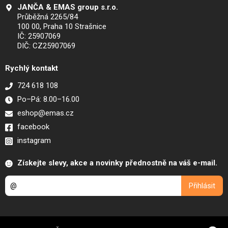
JANČA & EMAS group s.r.o.
Průběžná 2265/84
100 00, Praha 10 Strašnice
IČ: 25907069
DIČ: CZ25907069
Rychlý kontakt
724 618 108
Po–Pá: 8.00–16.00
eshop@emas.cz
facebook
instagram
Získejte slevy, akce a novinky přednostně na váš e-mail.