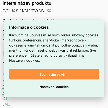
Interní název produktu
EVELUX S 24/310/730 CW1-90
Podrobný popis produktu
Informace o cookies
EVELUX S 24/310/730 CW1-90 26W IP66
svítidlo pouliční s modulem LED, spektrum 730A3, optika
Kliknutím na Souhlasím se vším budou uloženy cookies
funkční, preferenční, analytické i marketingové -
CW1 (Crosswalk) otočená o 90°
dokážeme vám tak umožnit pohodlné používání webu,
měřit funkčnost našeho webu i vás cílit reklamou. Své
EVELUX
preference můžete snadno upravit kliknutím na
Nastavení cookies.
LED svítidlo pro osvětlení komunikací.
Ke stažení
Souhlasím se vším
Katalogový list
CE
Nastavení cookies
ENEC
CB
EMC