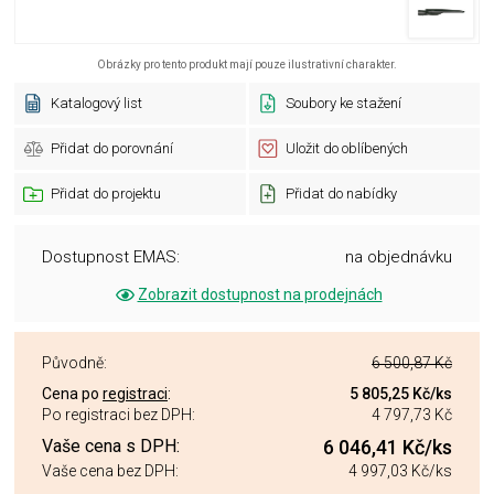
Obrázky pro tento produkt mají pouze ilustrativní charakter.
Katalogový list
Soubory ke stažení
Přidat do porovnání
Uložit do oblíbených
Přidat do projektu
Přidat do nabídky
Dostupnost EMAS:
na objednávku
Zobrazit dostupnost na prodejnách
Původně:
6 500,87 Kč
Cena po
registraci
:
5 805,25 Kč
/ks
Po registraci bez DPH:
4 797,73 Kč
Vaše cena s DPH:
6 046,41 Kč
/ks
Vaše cena bez DPH:
4 997,03 Kč
/ks