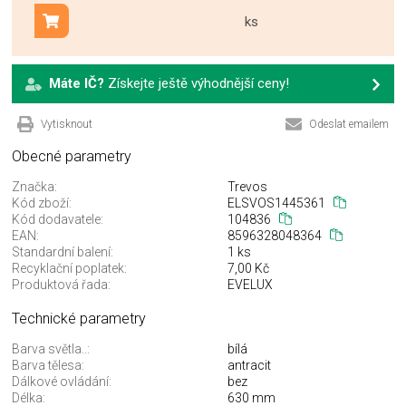
ks
Přidat do košíku
Máte IČ?
Získejte ještě výhodnější ceny!
Vytisknout
Odeslat emailem
Obecné parametry
Značka:
Trevos
Kód zboží:
ELSVOS1445361
Kód dodavatele:
104836
EAN:
8596328048364
Standardní balení:
1 ks
Recyklační poplatek:
7,00 Kč
Produktová řada:
EVELUX
Technické parametry
Barva světla..:
bílá
Barva tělesa:
antracit
Dálkové ovládání:
bez
Délka:
630 mm