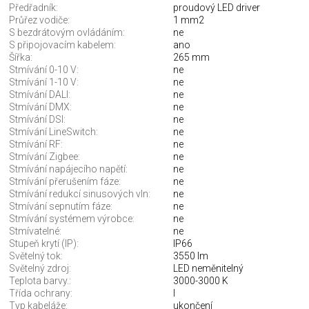
Předřadník:
proudový LED driver
Průřez vodiče:
1 mm2
S bezdrátovým ovládáním:
ne
S připojovacím kabelem:
ano
Šířka:
265 mm
Stmívání 0-10 V:
ne
Stmívání 1-10 V:
ne
Stmívání DALI:
ne
Stmívání DMX:
ne
Stmívání DSI:
ne
Stmívání LineSwitch:
ne
Stmívání RF:
ne
Stmívání Zigbee:
ne
Stmívání napájecího napětí:
ne
Stmívání přerušením fáze:
ne
Stmívání redukcí sinusových vln:
ne
Stmívání sepnutím fáze:
ne
Stmívání systémem výrobce:
ne
Stmívatelné:
ne
Stupeň krytí (IP):
IP66
Světelný tok:
3550 lm
Světelný zdroj:
LED neměnitelný
Teplota barvy.:
3000-3000 K
Třída ochrany:
I
Typ kabeláže:
ukončení