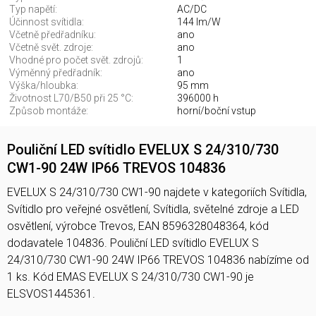
Typ napětí:
AC/DC
Účinnost svítidla:
144 lm/W
Včetně předřadníku:
ano
Včetně svět. zdroje:
ano
Vhodné pro počet svět. zdrojů:
1
Výměnný předřadník:
ano
Výška/hloubka:
95 mm
Životnost L70/B50 při 25 °C:
396000 h
Způsob montáže:
horní/boční vstup
Pouliční LED svítidlo EVELUX S 24/310/730
CW1-90 24W IP66 TREVOS 104836
EVELUX S 24/310/730 CW1-90 najdete v kategoriích Svítidla,
Svítidlo pro veřejné osvětlení, Svítidla, světelné zdroje a LED
osvětlení, výrobce Trevos, EAN 8596328048364, kód
dodavatele 104836. Pouliční LED svítidlo EVELUX S
24/310/730 CW1-90 24W IP66 TREVOS 104836 nabízíme od
1 ks. Kód EMAS EVELUX S 24/310/730 CW1-90 je
ELSVOS1445361.