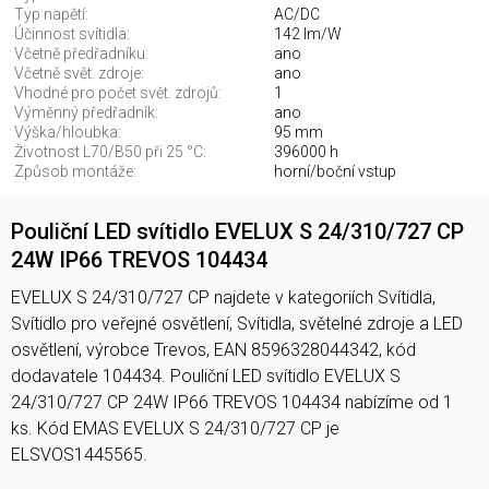
Typ napětí:
AC/DC
Účinnost svítidla:
142 lm/W
Včetně předřadníku:
ano
Včetně svět. zdroje:
ano
Vhodné pro počet svět. zdrojů:
1
Výměnný předřadník:
ano
Výška/hloubka:
95 mm
Životnost L70/B50 při 25 °C:
396000 h
Způsob montáže:
horní/boční vstup
Pouliční LED svítidlo EVELUX S 24/310/727 CP
24W IP66 TREVOS 104434
EVELUX S 24/310/727 CP najdete v kategoriích Svítidla,
Svítidlo pro veřejné osvětlení, Svítidla, světelné zdroje a LED
osvětlení, výrobce Trevos, EAN 8596328044342, kód
dodavatele 104434. Pouliční LED svítidlo EVELUX S
24/310/727 CP 24W IP66 TREVOS 104434 nabízíme od 1
ks. Kód EMAS EVELUX S 24/310/727 CP je
ELSVOS1445565.