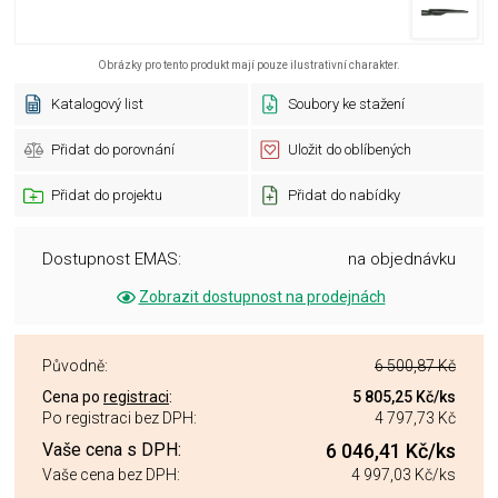
Obrázky pro tento produkt mají pouze ilustrativní charakter.
Katalogový list
Soubory ke stažení
Přidat do porovnání
Uložit do oblíbených
Přidat do projektu
Přidat do nabídky
Dostupnost EMAS:
na objednávku
Zobrazit dostupnost na prodejnách
Původně:
6 500,87 Kč
Cena po
registraci
:
5 805,25 Kč
/ks
Po registraci bez DPH:
4 797,73 Kč
Vaše cena s DPH:
6 046,41 Kč
/ks
Vaše cena bez DPH:
4 997,03 Kč
/ks