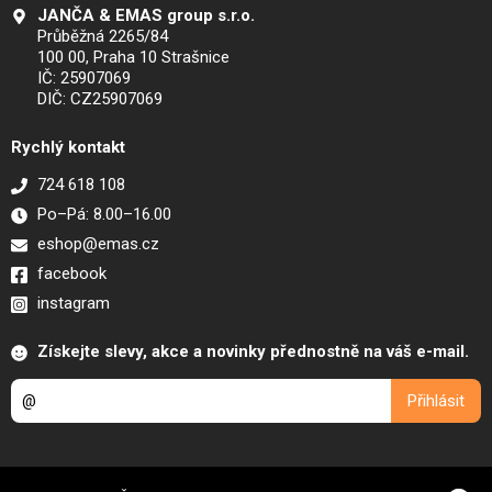
JANČA & EMAS group s.r.o.
Průběžná 2265/84
100 00, Praha 10 Strašnice
IČ: 25907069
DIČ: CZ25907069
Rychlý kontakt
724 618 108
Po–Pá: 8.00–16.00
eshop@emas.cz
facebook
instagram
Získejte slevy, akce a novinky přednostně na váš e-mail.