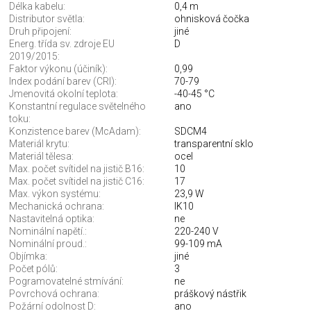
Délka kabelu:
0,4 m
Distributor světla:
ohnisková čočka
Druh připojení:
jiné
Energ. třída sv. zdroje EU
D
2019/2015:
Faktor výkonu (účiník):
0,99
Index podání barev (CRI):
70-79
Jmenovitá okolní teplota:
-40-45 °C
Konstantní regulace světelného
ano
toku:
Konzistence barev (McAdam):
SDCM4
Materiál krytu:
transparentní sklo
Materiál tělesa:
ocel
Max. počet svítidel na jistič B16:
10
Max. počet svítidel na jistič C16:
17
Max. výkon systému:
23,9 W
Mechanická ochrana:
IK10
Nastavitelná optika:
ne
Nominální napětí.:
220-240 V
Nominální proud.:
99-109 mA
Objímka:
jiné
Počet pólů:
3
Pogramovatelné stmívání:
ne
Povrchová ochrana:
práškový nástřik
Požární odolnost D:
ano