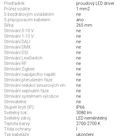
Předřadník:
proudový LED driver
Průřez vodiče:
1 mm2
S bezdrátovým ovládáním:
ne
S připojovacím kabelem:
ano
Šířka:
265 mm
Stmívání 0-10 V:
ne
Stmívání 1-10 V:
ne
Stmívání DALI:
ne
Stmívání DMX:
ne
Stmívání DSI:
ne
Stmívání LineSwitch:
ne
Stmívání RF:
ne
Stmívání Zigbee:
ne
Stmívání napájecího napětí:
ne
Stmívání přerušením fáze:
ne
Stmívání redukcí sinusových vln:
ne
Stmívání sepnutím fáze:
ne
Stmívání systémem výrobce:
ne
Stmívatelné:
ne
Stupeň krytí (IP):
IP66
Světelný tok:
3080 lm
Světelný zdroj:
LED neměnitelný
Teplota barvy.:
2700-2700 K
Třída ochrany:
I
Typ kabeláže:
ukončení