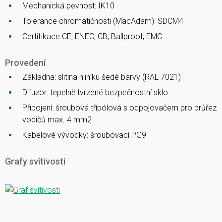
Mechanická pevnost: IK10
Tolerance chromatičnosti (MacAdam): SDCM4
Certifikace CE, ENEC, CB, Ballproof, EMC
Provedení
Základna: slitina hliníku šedé barvy (RAL 7021)
Difuzor: tepelně tvrzené bezpečnostní sklo
Připojení: šroubová třípólová s odpojovačem pro průřez
vodičů max. 4 mm2
Kabelové vývodky: šroubovací PG9
Grafy svítivosti