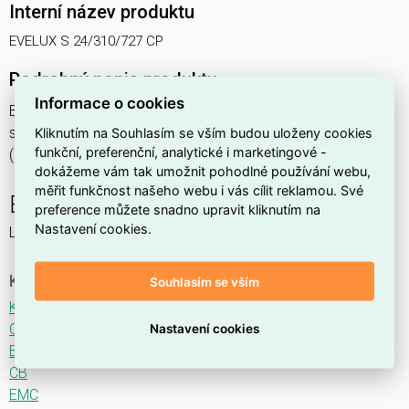
Interní název produktu
EVELUX S 24/310/727 CP
Podrobný popis produktu
Informace o cookies
EVELUX S 24/310/727 CP 26W IP66
svítidlo pouliční s modulem LED, spektrum 727A3, optika CP
Kliknutím na Souhlasím se vším budou uloženy cookies
funkční, preferenční, analytické i marketingové -
(Central Parking TYPE I)
dokážeme vám tak umožnit pohodlné používání webu,
měřit funkčnost našeho webu i vás cílit reklamou. Své
EVELUX
preference můžete snadno upravit kliknutím na
Nastavení cookies.
LED svítidlo pro osvětlení komunikací.
Ke stažení
Souhlasím se vším
Katalogový list
CE
Nastavení cookies
ENEC
CB
EMC