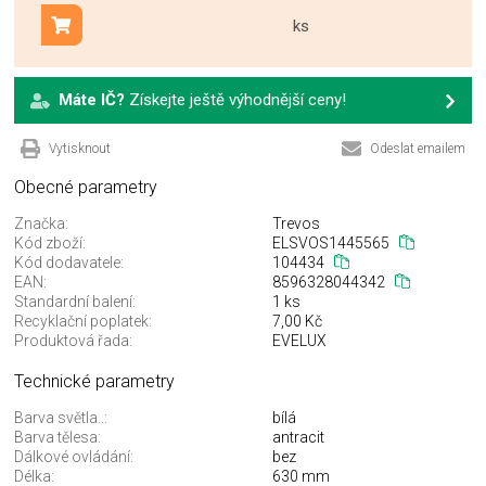
ks
Přidat do košíku
Máte IČ?
Získejte ještě výhodnější ceny!
Vytisknout
Odeslat emailem
Obecné parametry
Značka:
Trevos
Kód zboží:
ELSVOS1445565
Kód dodavatele:
104434
EAN:
8596328044342
Standardní balení:
1 ks
Recyklační poplatek:
7,00 Kč
Produktová řada:
EVELUX
Technické parametry
Barva světla..:
bílá
Barva tělesa:
antracit
Dálkové ovládání:
bez
Délka:
630 mm