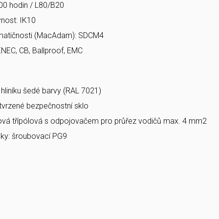
00 hodin / L80/B20
nost: IK10
matičnosti (MacAdam): SDCM4
ENEC, CB, Ballproof, EMC
a hliníku šedé barvy (RAL 7021)
 tvrzené bezpečnostní sklo
bová třípólová s odpojovačem pro průřez vodičů max. 4 mm2
ky: šroubovací PG9