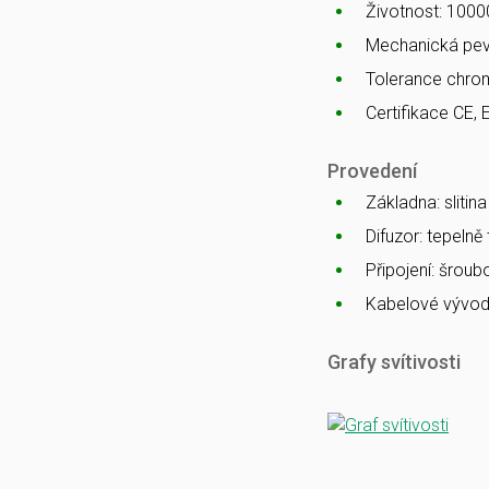
Životnost: 1000
Mechanická pev
Tolerance chro
Certifikace CE, 
Provedení
Základna: slitin
Difuzor: tepelně
Připojení: šrou
Kabelové vývod
Grafy svítivosti