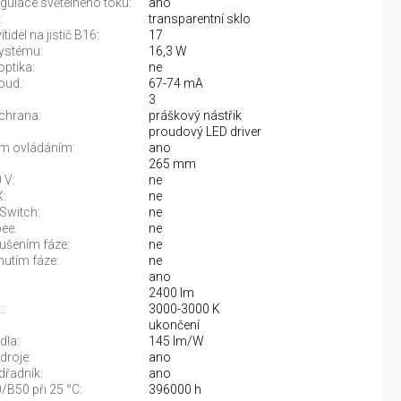
gulace světelného toku:
ano
:
transparentní sklo
tidel na jistič B16:
17
ystému:
16,3 W
optika:
ne
oud.:
67-74 mA
3
chrana:
práškový nástřik
proudový LED driver
m ovládáním:
ano
265 mm
 V:
ne
:
ne
Switch:
ne
ee:
ne
rušením fáze:
ne
nutím fáze:
ne
ano
2400 lm
:
3000-3000 K
:
ukončení
dla:
145 lm/W
droje:
ano
řadník:
ano
/B50 při 25 °C:
396000 h