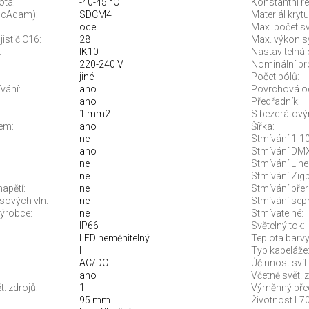
ota:
-40-45 °C
Konstantní re
McAdam):
SDCM4
Materiál krytu
ocel
Max. počet sví
jistič C16:
28
Max. výkon s
:
IK10
Nastavitelná 
220-240 V
Nominální pr
jiné
Počet pólů:
vání:
ano
Povrchová o
ano
Předřadník:
1 mm2
S bezdrátový
em:
ano
Šířka:
ne
Stmívání 1-10
ano
Stmívání DMX
ne
Stmívání Line
ne
Stmívání Zigb
apětí:
ne
Stmívání pře
sových vln:
ne
Stmívání sep
ýrobce:
ne
Stmívatelné:
IP66
Světelný tok:
LED neměnitelný
Teplota barvy.
I
Typ kabeláže
AC/DC
Účinnost svíti
ano
Včetně svět. z
. zdrojů:
1
Výměnný před
95 mm
Životnost L70