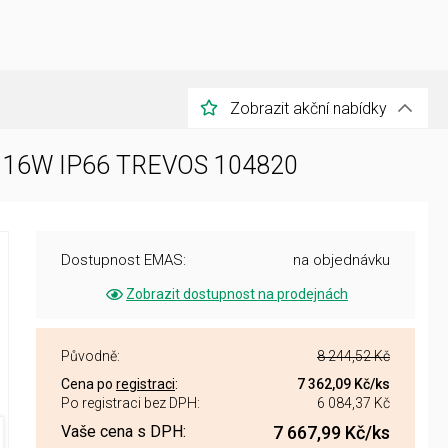
Zobrazit akční nabídky
R3 16W IP66 TREVOS 104820
Dostupnost EMAS:
na objednávku
Zobrazit dostupnost na prodejnách
Původně:
8 244,52 Kč
Cena po
registraci
:
7 362,09 Kč
/ks
Po registraci bez DPH:
6 084,37 Kč
Vaše cena s DPH:
7 667,99 Kč
/ks