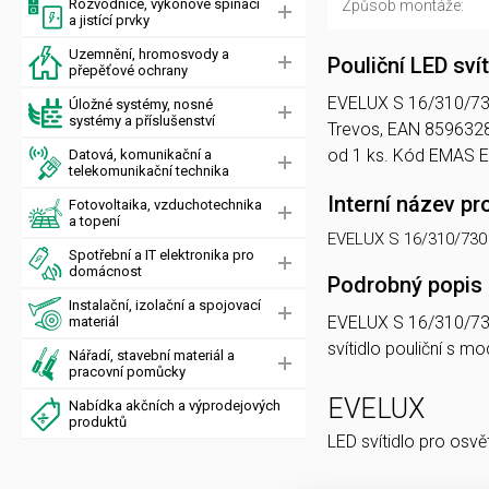
Rozvodnice, výkonové spínací
Způsob montáže:
a jistící prvky
Uzemnění, hromosvody a
Pouliční LED sv
přepěťové ochrany
EVELUX S 16/310/730 D
Úložné systémy, nosné
systémy a příslušenství
Trevos, EAN 8596328
od 1 ks. Kód EMAS 
Datová, komunikační a
telekomunikační technika
Interní název pr
Fotovoltaika, vzduchotechnika
a topení
EVELUX S 16/310/730
Spotřební a IT elektronika pro
domácnost
Podrobný popis
Instalační, izolační a spojovací
EVELUX S 16/310/7
materiál
svítidlo pouliční s
Nářadí, stavební materiál a
pracovní pomůcky
EVELUX
Nabídka akčních a výprodejových
produktů
LED svítidlo pro osvě