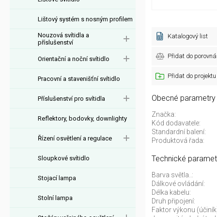
Lištový systém s nosným profilem
Nouzová svítidla a
Katalogový list
příslušenství
Přidat do porovná
Orientační a noční svítidlo
Přidat do projektu
Pracovní a stavenišťní svítidlo
Obecné parametry
Příslušenství pro svítidla
Značka:
Reflektory, bodovky, downlighty
Kód dodavatele:
Standardní balení:
Řízení osvětlení a regulace
Produktová řada:
Technické paramet
Sloupkové svítidlo
Barva světla..:
Stojací lampa
Dálkové ovládání:
Délka kabelu:
Stolní lampa
Druh připojení:
Faktor výkonu (účiník