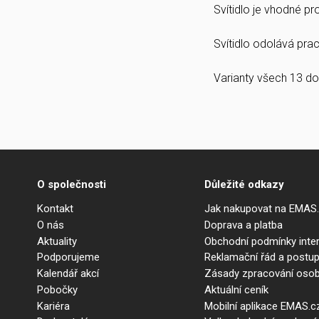
Svítidlo je vhodné p
Svítidlo odolává prach
Varianty všech 13 do
O společnosti
Důležité odkazy
Kontakt
Jak nakupovat na EMAS
O nás
Doprava a platba
Aktuality
Obchodní podmínky int
Podporujeme
Reklamační řád a postup
Kalendář akcí
Zásady zpracování osob
Pobočky
Aktuální ceník
Kariéra
Mobilní aplikace EMAS.c