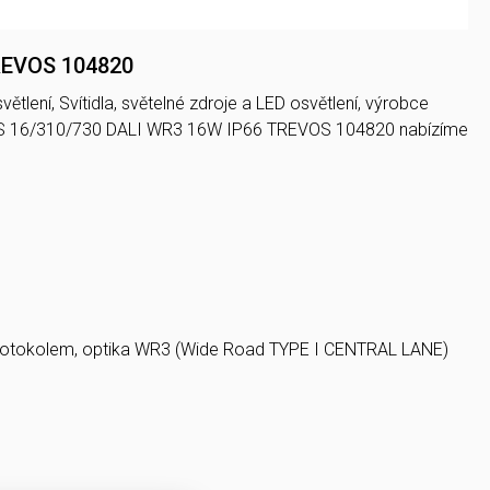
TREVOS 104820
tlení, Svítidla, světelné zdroje a LED osvětlení, výrobce
UX S 16/310/730 DALI WR3 16W IP66 TREVOS 104820 nabízíme
I protokolem, optika WR3 (Wide Road TYPE I CENTRAL LANE)