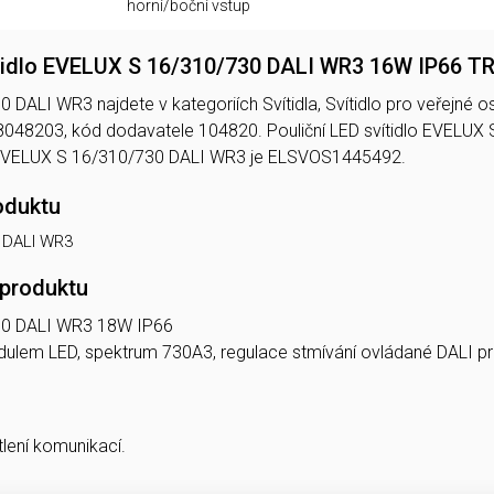
horní/boční vstup
ítidlo EVELUX S 16/310/730 DALI WR3 16W IP66 
ALI WR3 najdete v kategoriích Svítidla, Svítidlo pro veřejné osvě
048203, kód dodavatele 104820. Pouliční LED svítidlo EVEL
EVELUX S 16/310/730 DALI WR3 je ELSVOS1445492.
oduktu
 DALI WR3
 produktu
30 DALI WR3 18W IP66
 modulem LED, spektrum 730A3, regulace stmívání ovládané DAL
tlení komunikací.