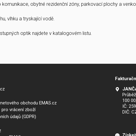
ro komunikace, obytné rezidenční zóny, parkovací plochy a venkov
u, vlhku a tryskající vodě.
stupných optik najdete v katalogovém listu.
Fakturačn
.cz
JANČA
Průběž
100 00
ernetového obchodu EMAS.cz
IČ: 25
 pro vrácení zboží
DIČ: 
ních údajů (GDPR)
z
Získej