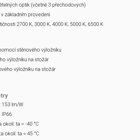
větelných optik (včetně 3 přechodových)
a v základním provedení
ičnosti 2700 K, 3000 K, 4000 K, 5000 K, 6500 K
 pomocí stěnového výložníku
o výložníku na stožár
vého výložníku na stožár
try
a: 153 lm/W
: IP66
 okolí: ta = -40 °C
a okolí: ta = 45 °C