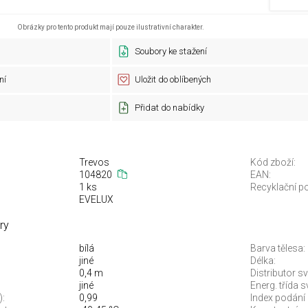
Obrázky pro tento produkt mají pouze ilustrativní charakter.
Soubory ke stažení
ní
Uložit do oblíbených
Přidat do nabídky
Trevos
Kód zboží:
104820
EAN:
1 ks
Recyklační po
EVELUX
ry
bílá
Barva tělesa:
jiné
Délka:
0,4 m
Distributor sv
jiné
Energ. třída 
):
0,99
Index podání 