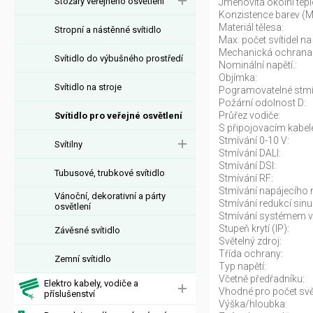
Stožáry veřejného osvětlení
Jmenovitá okolní tepl
Konzistence barev (
Materiál tělesa:
Stropní a nástěnné svítidlo
Max. počet svítidel na 
Mechanická ochrana
Svítidlo do výbušného prostředí
Nominální napětí.:
Objímka:
Svítidlo na stroje
Pogramovatelné stmí
Požární odolnost D:
Průřez vodiče:
Svítidlo pro veřejné osvětlení
S připojovacím kabel
Stmívání 0-10 V:
Svítilny
Stmívání DALI:
Stmívání DSI:
Tubusové, trubkové svítidlo
Stmívání RF:
Stmívání napájecího n
Vánoční, dekorativní a párty
Stmívání redukcí sinu
osvětlení
Stmívání systémem v
Stupeň krytí (IP):
Závěsné svítidlo
Světelný zdroj:
Třída ochrany:
Zemní svítidlo
Typ napětí:
Včetně předřadníku:
Elektro kabely, vodiče a
Vhodné pro počet svět
příslušenství
Výška/hloubka: