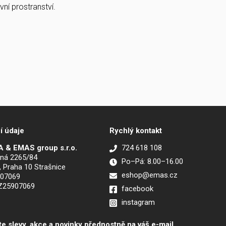
ní prostranství.
í údaje
Rychlý kontakt
 & EMAS group s.r.o.
724 618 108
ná 2265/84
Po–Pá: 8.00–16.00
, Praha 10 Strašnice
eshop@emas.cz
907069
CZ25907069
facebook
instagram
te slevy, akce a novinky přednostně na váš e-mail.