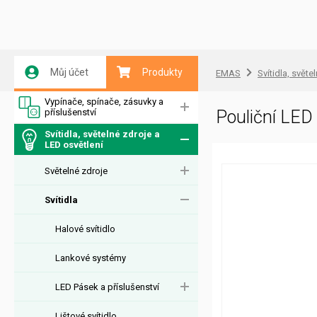
Můj účet
Produkty
EMAS
Svítidla, světe
Vypínače, spínače, zásuvky a
příslušenství
Pouliční LE
Svítidla, světelné zdroje a
LED osvětlení
Světelné zdroje
Svítidla
Halové svítidlo
Lankové systémy
LED Pásek a příslušenství
Lištové svítidlo