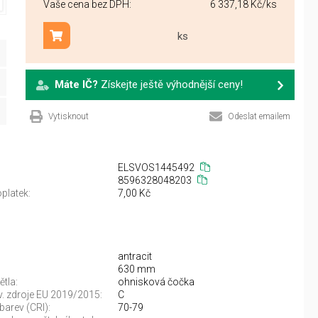
Vaše cena bez DPH:
6 337,18 Kč
/ks
ks
Přidat do košíku
Máte IČ?
Získejte ještě výhodnější ceny!
Vytisknout
Odeslat emailem
ELSVOS1445492
8596328048203
platek:
7,00 Kč
antracit
630 mm
ětla:
ohnisková čočka
sv. zdroje EU 2019/2015:
C
barev (CRI):
70-79