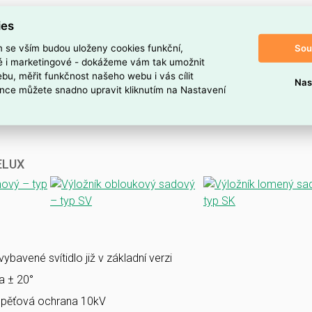
ies
Sou
m se vším budou uloženy cookies funkční,
ké i marketingové - dokážeme vám tak umožnit
bu, měřit funkčnost našeho webu i vás cílit
Nas
nce můžete snadno upravit kliknutím na Nastavení
VELUX
bavené svítidlo již v základní verzi
la ± 20°
pěťová ochrana 10kV