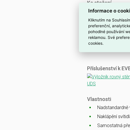
Ke stažení
Informace o cook
Katalogový list
CE
Kliknutím na Souhlasí
ENEC
preferenční, analytic
pohodlné používání we
CB
reklamou. Své prefere
EMC
cookies.
Ballproof
Příslušenství k E
Vlastnosti
Nadstandardně vy
Naklápění svítid
Samostatná pře