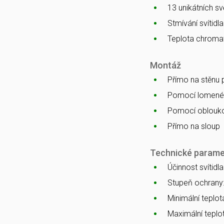
13 unikátních s
Stmívání svítidl
Teplota chromat
Montáž
Přímo na stěnu
Pomocí lomenéh
Pomocí oblouko
Přímo na sloup
Technické parame
Účinnost svítidl
Stupeň ochrany
Minimální teplota
Maximální teplot